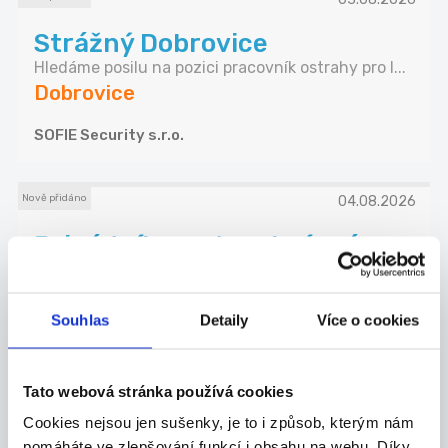
Strážný Dobrovice
Hledáme posilu na pozici pracovník ostrahy pro l...
Dobrovice
SOFIE Security s.r.o.
Nově přidáno
04.08.2026
Brigádník na stavební práce a
demolice
Hledáme spolehlivé brigádníky pro pomocné
staveb...
Souhlas
Detaily
Více o cookies
Mladá Boleslav
Jakub Brabec
Tato webová stránka používá cookies
Cookies nejsou jen sušenky, je to i způsob, kterým nám
pomáháte ve zlepšování funkcí i obsahu na webu. Díky