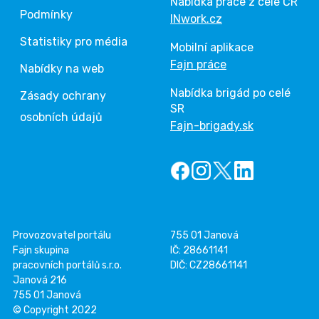
Nabídka práce z celé ČR
Podmínky
INwork.cz
Statistiky pro média
Mobilní aplikace
Fajn práce
Nabídky na web
Nabídka brigád po celé
Zásady ochrany
SR
osobních údajů
Fajn-brigady.sk
Provozovatel portálu
755 01 Janová
Fajn skupina
IČ: 28661141
pracovních portálů s.r.o.
DIČ: CZ28661141
Janová 216
755 01 Janová
© Copyright 2022