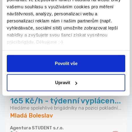
Nově přidáno
TOP
vašemu souhlasu s využíváním cookies pro měření
Noční úklid kuchyně a lobby
návštěvnosti, analýzy, personalizaci webu a
na brigádu nebo HPP/HPPz
personalizaci reklam nám i našim partnerům (např.
vyhledávače, sociální sítě) umožníte zobrazovat lepší
Máte přes den plno práce a hodila by se Vám prác...
nabídky a zvyšujete svou šanci získat vysněnou
Mladá Boleslav
práci/brigádu. Děkujeme :-)
McDonald's
Povolit vše
Nově přidáno
05.08.2026
Upravit
ROSSMANN Mladá Boleslav -
165 Kč/h - týdenní vyplácen...
Hledáme spolehlivé brigádníky na pozici pokladní...
Mladá Boleslav
Agentura STUDENT s.r.o.