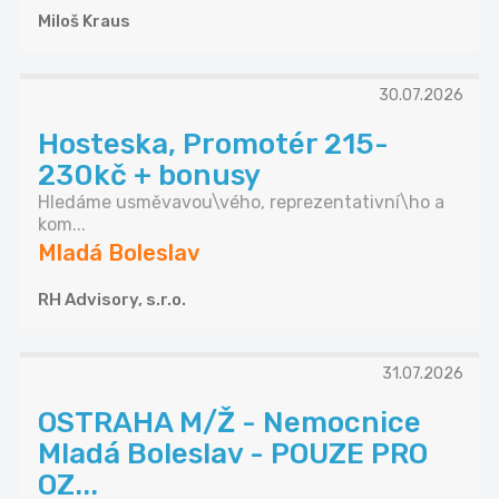
Miloš Kraus
30.07.2026
Hosteska, Promotér 215-
230kč + bonusy
Hledáme usměvavou\vého, reprezentativní\ho a
kom...
Mladá Boleslav
RH Advisory, s.r.o.
31.07.2026
OSTRAHA M/Ž - Nemocnice
Mladá Boleslav - POUZE PRO
OZ...