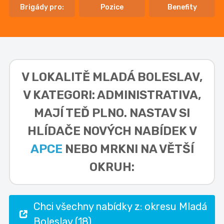
Brigády pro:
Pozice
Benefity
V LOKALITĚ
MLADÁ BOLESLAV,
V KATEGORI: ADMINISTRATIVA,
MAJÍ TEĎ PLNO. NASTAV SI
HLÍDAČE NOVÝCH NABÍDEK V
APCE
NEBO MRKNI NA VĚTŠÍ
OKRUH:
Chci všechny nabídky z: okresu Mladá
Boleslav (18)