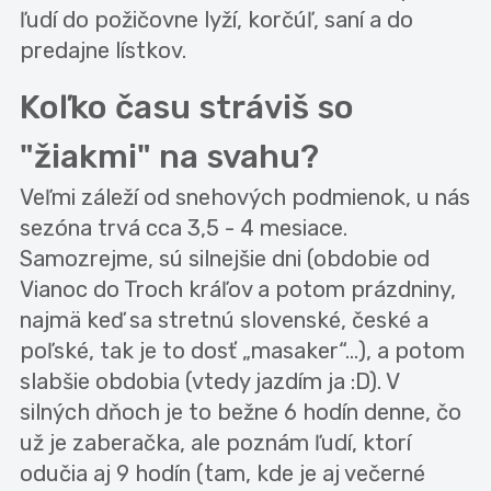
ľudí do požičovne lyží, korčúľ, saní a do
predajne lístkov.
Koľko času stráviš so
"žiakmi" na svahu?
Veľmi záleží od snehových podmienok, u nás
sezóna trvá cca 3,5 - 4 mesiace.
Samozrejme, sú silnejšie dni (obdobie od
Vianoc do Troch kráľov a potom prázdniny,
najmä keď sa stretnú slovenské, české a
poľské, tak je to dosť „masaker“...), a potom
slabšie obdobia (vtedy jazdím ja :D). V
silných dňoch je to bežne 6 hodín denne, čo
už je zaberačka, ale poznám ľudí, ktorí
odučia aj 9 hodín (tam, kde je aj večerné