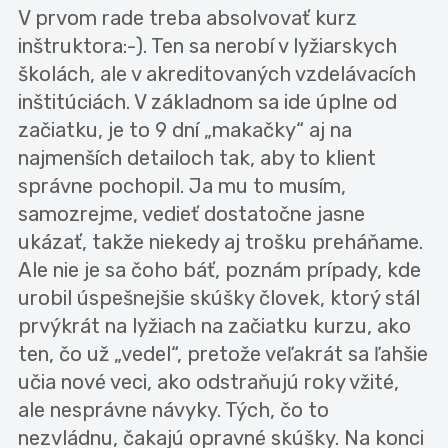
V prvom rade treba absolvovať kurz
inštruktora:-). Ten sa nerobí v lyžiarskych
školách, ale v akreditovaných vzdelávacích
inštitúciách. V základnom sa ide úplne od
začiatku, je to 9 dní „makačky“ aj na
najmenších detailoch tak, aby to klient
správne pochopil. Ja mu to musím,
samozrejme, vedieť dostatočne jasne
ukázať, takže niekedy aj trošku preháňame.
Ale nie je sa čoho báť, poznám prípady, kde
urobil úspešnejšie skúšky človek, ktorý stál
prvýkrát na lyžiach na začiatku kurzu, ako
ten, čo už „vedel“, pretože veľakrát sa ľahšie
učia nové veci, ako odstraňujú roky vžité,
ale nesprávne návyky. Tých, čo to
nezvládnu, čakajú opravné skúšky. Na konci