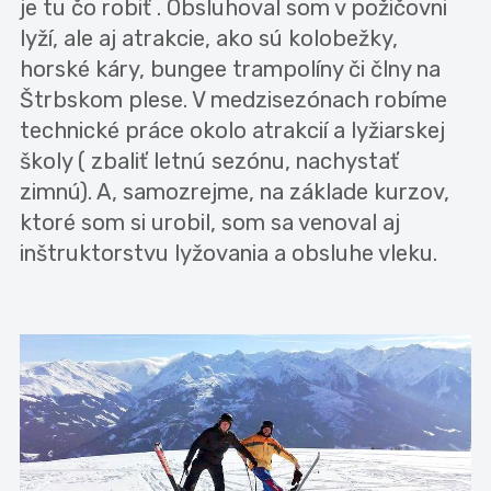
je tu čo robiť . Obsluhoval som v požičovni
lyží, ale aj atrakcie, ako sú kolobežky,
horské káry, bungee trampolíny či člny na
Štrbskom plese. V medzisezónach robíme
technické práce okolo atrakcií a lyžiarskej
školy ( zbaliť letnú sezónu, nachystať
zimnú). A, samozrejme, na základe kurzov,
ktoré som si urobil, som sa venoval aj
inštruktorstvu lyžovania a obsluhe vleku.