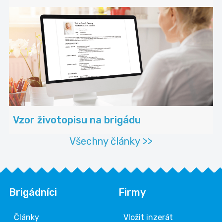
Vzor životopisu na brigádu
Všechny články >>
Brigádníci
Firmy
Články
Vložit inzerát