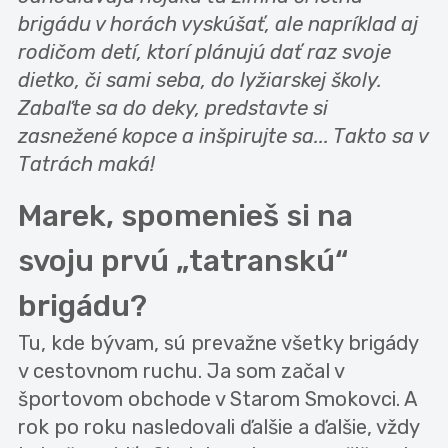
brigádu v horách vyskúšať, ale napríklad aj
rodičom detí, ktorí plánujú dať raz svoje
dietko, či sami seba, do lyžiarskej školy.
Zabaľte sa do deky, predstavte si
zasnežené kopce a inšpirujte sa... Takto sa v
Tatrách maká!
Marek, spomenieš si na
svoju prvú „tatranskú“
brigádu?
Tu, kde bývam, sú prevažne všetky brigády
v cestovnom ruchu. Ja som začal v
športovom obchode v Starom Smokovci. A
rok po roku nasledovali ďalšie a ďalšie, vždy