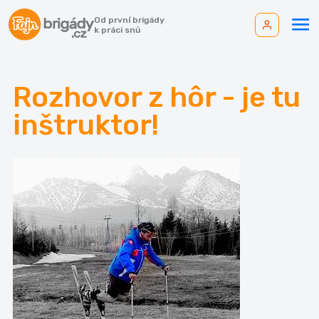
Od první brigády
k práci snů
Rozhovor z hôr - je tu
inštruktor!