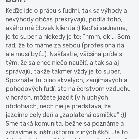
Keďže ide o prácu s ľuďmi, tak sa výhody a
nevýhody občas prekrývajú, podľa toho,
akého má človek klienta :) Keď si sadneme,
je to super a niekedy je to: “hmm, ok“... Som
rád, že to máme za sebou (profesionalita
ale musí byť...). Našťastie, väčšina príde s
tým, že sa chce niečo naučiť, a tak sa aj
správajú, takže takmer vždy je to super.
Spoznáte tu plno skvelých, zaujímavých a
pohodových ľudí, ste na čerstvom vzduchu
v horách, môžete jazdiť (v hluchých
obdobiach, nech nie je predstava, že
jazdíme cely deň a „zaplatená osmička“ :))
Sme taká komunita, bežne sa poznáme a
zdravíme s inštruktormi z iných škôl. Je to