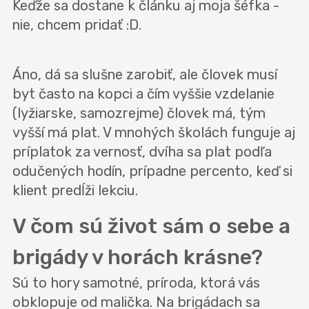
Keďže sa dostane k článku aj moja šéfka -
nie, chcem pridať :D.
Áno, dá sa slušne zarobiť, ale človek musí
byt často na kopci a čím vyššie vzdelanie
(lyžiarske, samozrejme) človek má, tým
vyšší má plat. V mnohých školách funguje aj
príplatok za vernosť, dvíha sa plat podľa
odučených hodín, prípadne percento, keď si
klient predĺži lekciu.
V čom sú život sám o sebe a
brigády v horách krásne?
Sú to hory samotné, príroda, ktorá vás
obklopuje od malička. Na brigádach sa