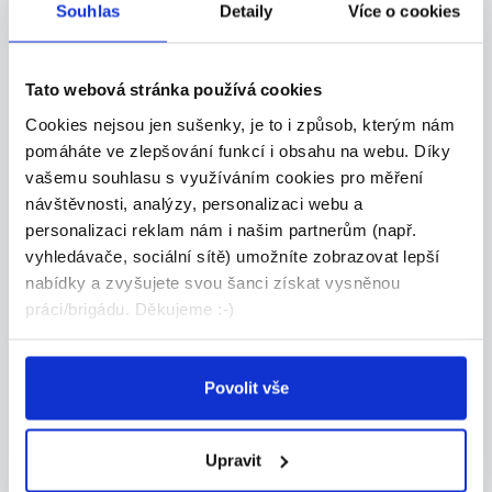
často učíme v snehu, vetre, neraz na jar v
Souhlas
Detaily
Více o cookies
daždi... A tiež to, že sme platení od
odučených hodín. Keď neučíš, nezarábaš...
Tato webová stránka používá cookies
Stane sa, že sme v stredisku od 8:30 hod do
Cookies nejsou jen sušenky, je to i způsob, kterým nám
16:30 hod, odučíme 2 hodiny, tie máme
pomáháte ve zlepšování funkcí i obsahu na webu. Díky
zaplatené, zvyšok času sme tam zadarmo.
vašemu souhlasu s využíváním cookies pro měření
Taktiež je potreba si uvedomiť, že je to
návštěvnosti, analýzy, personalizaci webu a
veľká zodpovednosť. Keď dostanem na
personalizaci reklam nám i našim partnerům (např.
začiatku lekcie zdravé dieťa, také ho musím
vyhledávače, sociální sítě) umožníte zobrazovat lepší
nabídky a zvyšujete svou šanci získat vysněnou
aj vrátiť.
práci/brigádu. Děkujeme :-)
Povolit vše
Upravit