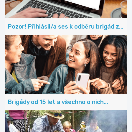
Pozor! Přihlásil/a ses k odběru brigád z...
Brigády od 15 let a všechno o nich...