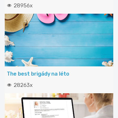
28956x
The best brigády na léto
28263x