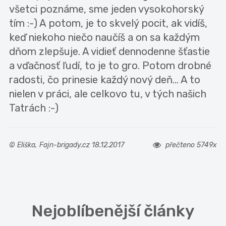
všetci poznáme, sme jeden vysokohorský
tím :-) A potom, je to skvelý pocit, ak vidíš,
keď niekoho niečo naučíš a on sa každým
dňom zlepšuje. A vidieť dennodenne šťastie
a vďačnosť ľudí, to je to gro. Potom drobné
radosti, čo prinesie každý nový deň... A to
nielen v práci, ale celkovo tu, v tých našich
Tatrách :-)
© Eliška, Fajn-brigady.cz 18.12.2017
přečteno 5749x
Nejoblíbenější články