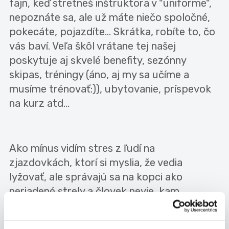
fajn, keď stretneš inštruktora v "uniforme",
nepoznáte sa, ale už máte niečo spoločné,
pokecáte, pojazdíte... Skrátka, robíte to, čo
vás baví. Veľa škôl vrátane tej našej
poskytuje aj skvelé benefity, sezónny
skipas, tréningy (áno, aj my sa učíme a
musíme trénovať:)), ubytovanie, príspevok
na kurz atd...
Ako mínus vidím stres z ľudí na
zjazdovkách, ktorí si myslia, že vedia
lyžovať, ale správajú sa na kopci ako
neriadené strely a človek nevie, kam
dotyčný v najbližších metroch pôjde, lebo to
nevie ani on sám... No a potom počasie,