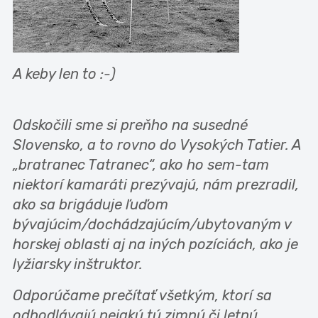
A keby len to :-)
Odskočili sme si preňho na susedné
Slovensko, a to rovno do Vysokých Tatier. A
„bratranec Tatranec“, ako ho sem-tam
niektorí kamaráti prezývajú, nám prezradil,
ako sa brigáduje ľuďom
bývajúcim/dochádzajúcím/ubytovaným v
horskej oblasti aj na iných pozíciách, ako je
lyžiarsky inštruktor.
Odporúčame prečítať všetkým, ktorí sa
odhodlávajú nejakú tú zimnú či letnú