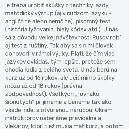
je treba urobiť skúšky z techniky jazdy,
metodický výstup (aj v cudzom jazyku -
angličtine alebo nemčine), písomný test
(história lyžovania, biely kódex atd.). U nás
sa z dôvodu veľkej návštevnosti Rusov robí
aj test z ruštiny. Tak aby sa s nimi človek
dohovoril v rámci výuky. Platí, že čím viac
jazykov ovládaš, tým lepšie, pretože sem
chodia ľudia z celého sveta. U nás berú na
kurz už od 16 rokov, ale učiť mimo škôlky
môžu až od 18 rokov (právna
zodpovednosť). Všetkých „rovnako
šibnutých“ prijímame a berieme tak ako
všade inde, s otvorenou náručou. Okrem
inštruktorov naberáme pravidelne aj
vlekárov, ktorí tiež musia mať kurz, a potom