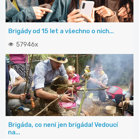
Brigády od 15 let a všechno o nich...
57946x
Brigáda, co není jen brigáda! Vedoucí
na...