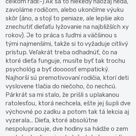
celkom radi:-) Ak sa to niekedy naozaj nedá,
zavoláme rodičom, alebo ukončíme výuku
skôr (áno, a stojí to peniaze, ale lepšie ako
znechutiť dieťaťu lyžovanie na najbližších xy
rokov). Je to práca s ľuďmi a väčšinou s
tými najmenšími, takže si to vyžaduje citlivý
prístup. Veľakrát treba odhadnúť, čo na
ktoré dieťa funguje, musíte byť tak trochu
psychológ a byť doooosť empatický.
Najhorší sú premotivovaní rodičia, ktorí deti
vyslovene tlačia do niečoho, čo nechcú.
Párkrát sa mi stalo, že prišli s uplakanou
ratolesťou, ktorá nechcela, ešte jej šupli dve
výchovné po zadku a potom tak tá lekcia aj
vyzerala... Dieťa, ktoré absolútne
nespolupracuje, dve hodiny sa hádže o zem