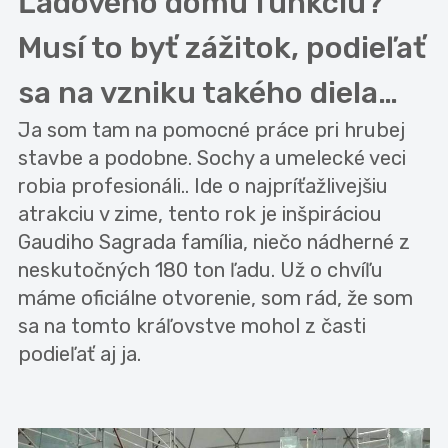
Ľadového dómu funkciu?
Musí to byť zážitok, podieľať
sa na vzniku takého diela…
Ja som tam na pomocné práce pri hrubej
stavbe a podobne. Sochy a umelecké veci
robia profesionáli.. Ide o najpríťažlivejšiu
atrakciu v zime, tento rok je inšpiráciou
Gaudiho Sagrada família, niečo nádherné z
neskutočných 180 ton ľadu. Už o chvíľu
máme oficiálne otvorenie, som rád, že som
sa na tomto kráľovstve mohol z časti
podieľať aj ja.