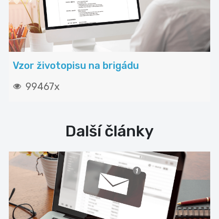
Vzor životopisu na brigádu
99467x
Další články