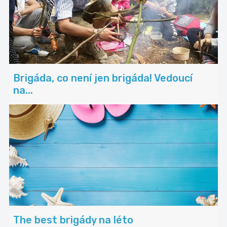
Brigáda, co není jen brigáda! Vedoucí
na...
The best brigády na léto