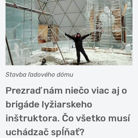
Stavba ľadového dómu
Prezraď nám niečo viac aj o
brigáde lyžiarskeho
inštruktora. Čo všetko musí
uchádzač spĺňať?