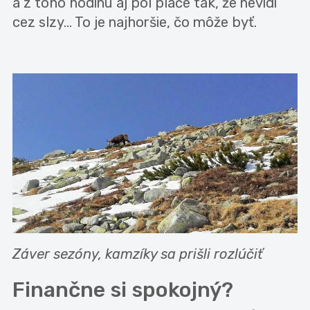
a z toho hodinu aj pol plače tak, že nevidí
cez slzy... To je najhoršie, čo môže byť.
Záver sezóny, kamzíky sa prišli rozlúčiť
Finančne si spokojný?