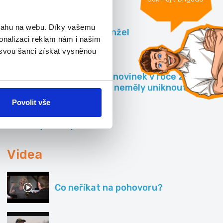
Články
bsahu na webu. Díky vašemu
Hodinový manžel
onalizaci reklam nám i našim
 svou šanci získat vysněnou
5 pracovních novinek v roce 2015,
které by vám neměly uniknout
Povolit vše
Všechny články »
Videa
Co neříkat na pohovoru?