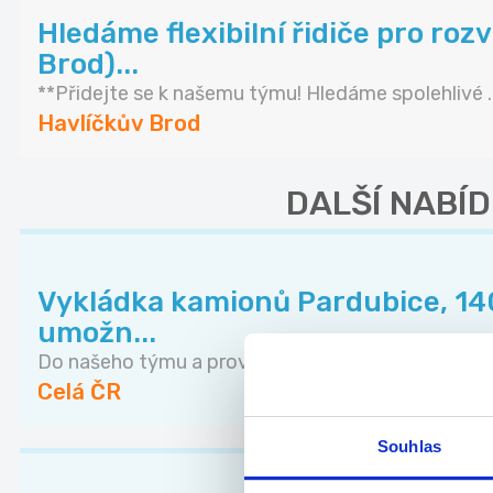
Hledáme flexibilní řidiče pro roz
Brod)...
**Přidejte se k našemu týmu! Hledáme spolehlivé ..
Havlíčkův Brod
DALŠÍ NABÍD
Vykládka kamionů Pardubice, 140
umožn...
Do našeho týmu a provozu v Dolních Ředicích u Pa.
Celá ČR
Souhlas