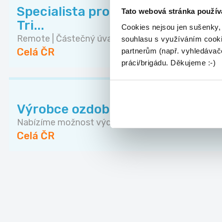
Specialista prodeje ukázkových lek
Tato webová stránka použív
Tri...
Cookies nejsou jen sušenky,
Remote | Částečný úvazek | od 15:00 Rodiče chtě..
souhlasu s využíváním cooki
Celá ČR
partnerům (např. vyhledávače
práci/brigádu. Děkujeme :-)
Výrobce ozdobných předmětů
Nabízíme možnost výdělkové činnosti výrobou neb
Celá ČR