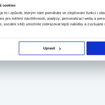
cí v IT škole |
Algorithmics s.r.o.
á cookies
 je to i způsob, kterým nám pomáháte ve zlepšování funkcí i o
.
es pro měření návštěvnosti, analýzy, personalizaci webu a pers
, sociální sítě) umožníte zobrazovat lepší nabídky a zvyšujete
TOP
Upravit
Ormicos s.r.o.
o...