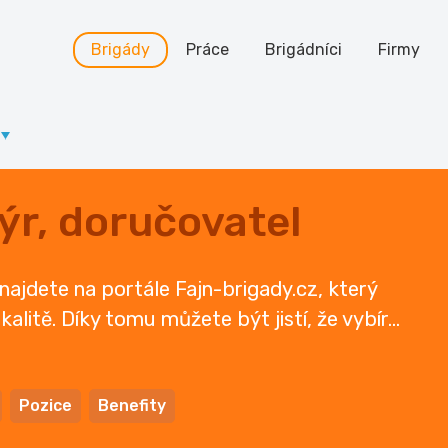
Brigády
Práce
Brigádníci
Firmy
ýr, doručovatel
najdete na portále Fajn-brigady.cz, který
kalitě. Díky tomu můžete být jistí, že vybír
...
Pozice
Benefity