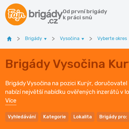
Od první brigády
k práci snů
>
>
>
Brigády
Vysočina
Vyberte okres
Brigády Vysočina Kur
Brigády Vysočina na pozici Kurýr, doručovatel 
nabízí největší nabídku ověřených inzerátů v lo
Více
Vyhledávání
Kategorie
Lokalita
Brigády pro: