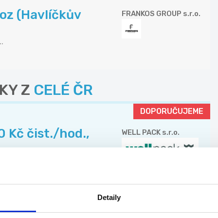
voz (Havlíčkův
FRANKOS GROUP s.r.o.
.
KY Z
CELÉ ČR
DOPORUČUJEME
 Kč čist./hod.,
WELL PACK s.r.o.
..
Detaily
TOP