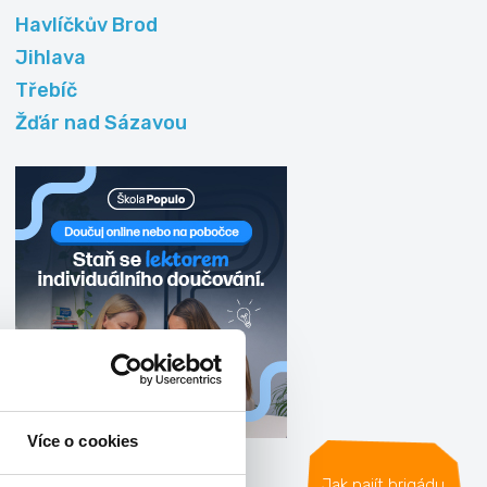
Havlíčkův Brod
Jihlava
Třebíč
Žďár nad Sázavou
Více o cookies
Jak najít brigádu