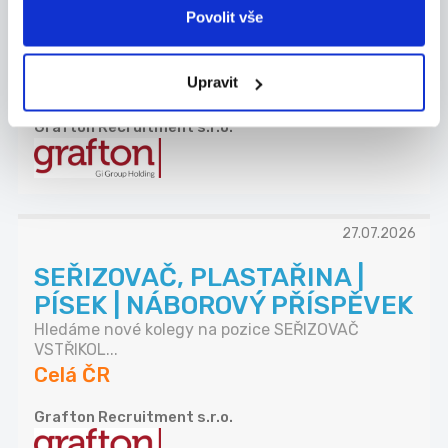
PÍSEK
Povolit vše
Máte za sebou praxi v technickém nákupu a
domluv...
Celá ČR
Upravit
Grafton Recruitment s.r.o.
27.07.2026
SEŘIZOVAČ, PLASTAŘINA |
PÍSEK | NÁBOROVÝ PŘÍSPĚVEK
Hledáme nové kolegy na pozice SEŘIZOVAČ
VSTŘIKOL...
Celá ČR
Grafton Recruitment s.r.o.