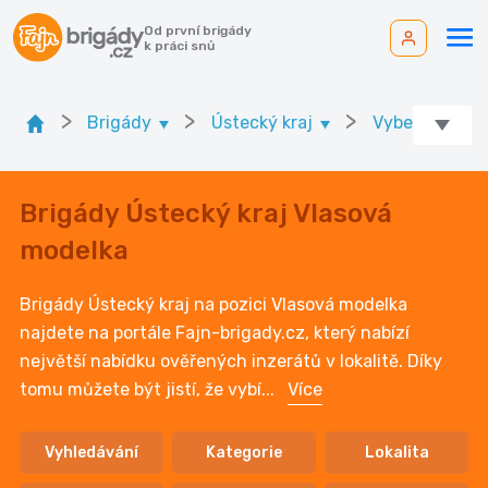
Od první brigády
k práci snů
>
>
>
Brigády
Ústecký kraj
Vyberte okres
Brigády Ústecký kraj Vlasová
modelka
Brigády Ústecký kraj na pozici Vlasová modelka
najdete na portále Fajn-brigady.cz, který nabízí
největší nabídku ověřených inzerátů v lokalitě. Díky
tomu můžete být jistí, že vybí
...
Více
Vyhledávání
Kategorie
Lokalita