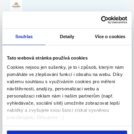
27.07.2026
Souhlas
Detaily
Více o cookies
Mistr stavby pro závod
kolejových staveb
Co u nás budete dělat? - Řídit realizace sta...
Tato webová stránka používá cookies
Celá ČR
Cookies nejsou jen sušenky, je to i způsob, kterým nám
pomáháte ve zlepšování funkcí i obsahu na webu. Díky
Chládek & Tintěra, a.s.
vašemu souhlasu s využíváním cookies pro měření
návštěvnosti, analýzy, personalizaci webu a
personalizaci reklam nám i našim partnerům (např.
vyhledávače, sociální sítě) umožníte zobrazovat lepší
27.07.2026
nabídky a zvyšujete svou šanci získat vysněnou
práci/brigádu. Děkujeme :-)
ZKUŠENÝ TECHNICKÝ
NÁKUPČÍ | AŽ 70 000 KČ |