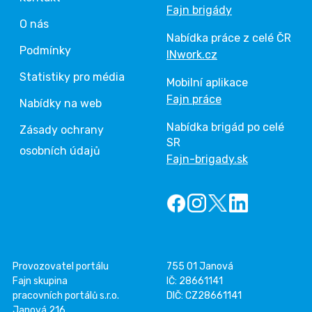
Fajn brigády
O nás
Nabídka práce z celé ČR
Podmínky
INwork.cz
Statistiky pro média
Mobilní aplikace
Fajn práce
Nabídky na web
Nabídka brigád po celé
Zásady ochrany
SR
osobních údajů
Fajn-brigady.sk
Provozovatel portálu
755 01 Janová
Fajn skupina
IČ: 28661141
pracovních portálů s.r.o.
DIČ: CZ28661141
Janová 216