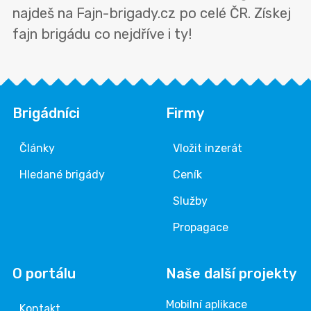
najdeš na Fajn-brigady.cz po celé ČR. Získej
fajn brigádu co nejdříve i ty!
Brigádníci
Firmy
Články
Vložit inzerát
Hledané brigády
Ceník
Služby
Propagace
O portálu
Naše další projekty
Mobilní aplikace
Kontakt