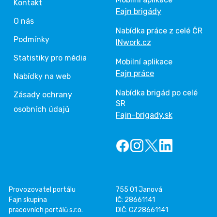
Kontakt
Fajn brigády
O nás
Nabídka práce z celé ČR
Podmínky
INwork.cz
Statistiky pro média
Mobilní aplikace
Fajn práce
Nabídky na web
Nabídka brigád po celé
Zásady ochrany
SR
osobních údajů
Fajn-brigady.sk
Provozovatel portálu
755 01 Janová
Fajn skupina
IČ: 28661141
pracovních portálů s.r.o.
DIČ: CZ28661141