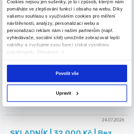
Cookies nejsou jen sušenky, je to i způsob, kterým nám
Grafton Recruitment s.r.o.
pomáháte ve zlepšování funkcí i obsahu na webu. Díky
vašemu souhlasu s využíváním cookies pro měření
návštěvnosti, analýzy, personalizaci webu a
personalizaci reklam nám i našim partnerům (např.
vyhledávače, sociální sítě) umožníte zobrazovat lepší
24.07.2026
nabídky a zvyšujete svou šanci získat vysněnou
CNC frézař | Bez nočních
práci/brigádu. Děkujeme :-)
směn
Máš technické myšlení, baví tě stroje a chceš pr...
Povolit vše
Celá ČR
Grafton Recruitment s.r.o.
Upravit
24.07.2026
SKLADNÍK | 32 000 Kč | Bez