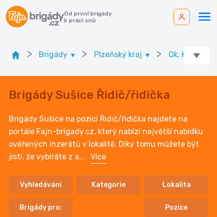
Od první brigády
k práci snů
>
>
>
Brigády
Plzeňský kraj
Ok. Klatovy
Brigády Sušice Řidič/řidička
Brigády Sušice na pozici Řidič/řidička najdete na
portále Fajn-brigady.cz, který nabízí největší nabídku
ověřených inzerátů v lokalitě. Díky tomu můžete být
jistí, že vybíráte z a
...
Více
Vyhledávání
Kategorie
Lokalita
Brigády pro:
Pozice