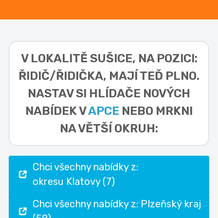
V LOKALITĚ
SUŠICE, NA POZICI:
ŘIDIČ/ŘIDIČKA,
MAJÍ TEĎ PLNO.
NASTAV SI HLÍDAČE NOVÝCH
NABÍDEK V
APCE
NEBO MRKNI
NA VĚTŠÍ OKRUH:
Chci všechny nabídky z:
okresu Klatovy (7)
Chci všechny nabídky z: Plzeňský kraj