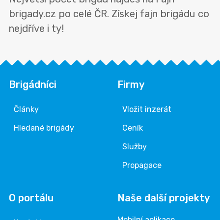
brigady.cz po celé ČR. Získej fajn brigádu co
nejdříve i ty!
Brigádníci
Firmy
Články
Vložit inzerát
Hledané brigády
Ceník
Služby
Propagace
O portálu
Naše další projekty
Mobilní aplikace