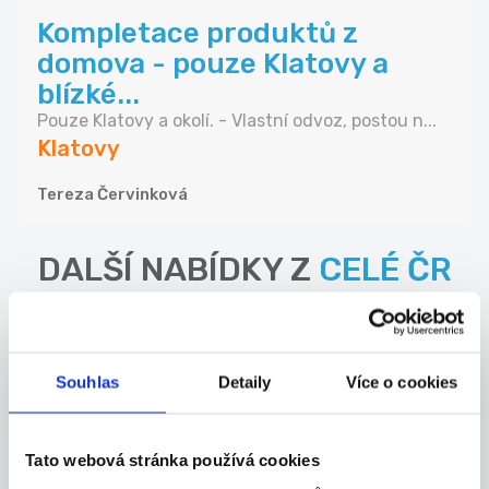
Kompletace produktů z
domova - pouze Klatovy a
blízké...
Pouze Klatovy a okolí. - Vlastní odvoz, postou n...
Klatovy
Tereza Červinková
DALŠÍ NABÍDKY Z
CELÉ ČR
23.07.2026
Koordinátor výroby |
Souhlas
Detaily
Více o cookies
potravinářství | 60 000 Kč
Máte zkušenosti s plánováním a řízením výroby?
P...
Tato webová stránka používá cookies
Celá ČR