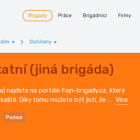
Brigády
Práce
Brigádníci
Firmy
>
udim
Slatiňany
atní (jiná brigáda)
da) najdete na portále Fajn-brigady.cz, který
kalitě. Díky tomu můžete být jistí, že
...
Více
Pozice