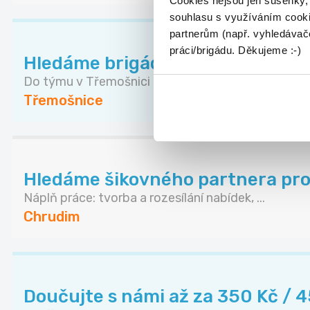
Cookies nejsou jen sušenky,
souhlasu s využíváním cooki
partnerům (např. vyhledávače
práci/brigádu. Děkujeme :-)
Hledáme brigádníky do prodejn
Do týmu v Třemošnici hledáme spolehlivé brigádní.
Třemošnice
Hledáme šikovného partnera pro 
Náplň práce: tvorba a rozesílání nabídek, ...
Chrudim
Doučujte s námi až za 350 Kč / 