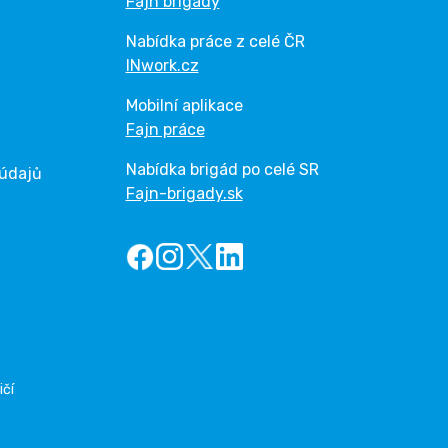
Fajn brigády
Nabídka práce z celé ČR
INwork.cz
Mobilní aplikace
Fajn práce
Nabídka brigád po celé SR
 údajů
Fajn-brigady.sk
ičí