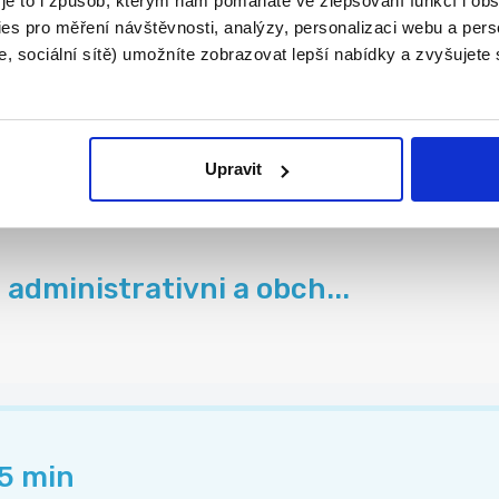
 je to i způsob, kterým nám pomáháte ve zlepšování funkcí i o
es pro měření návštěvnosti, analýzy, personalizaci webu a pers
, sociální sítě) umožníte zobrazovat lepší nabídky a zvyšujete
y PENNY Třemošnice
..
Upravit
administrativni a obch...
45 min