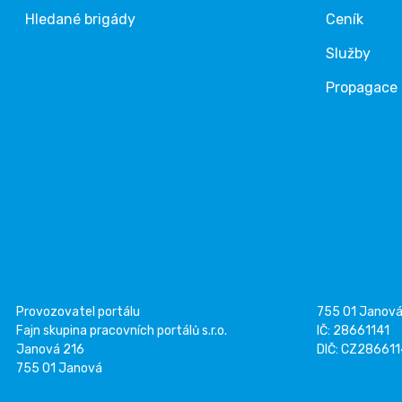
Hledané brigády
Ceník
Služby
Propagace
Provozovatel portálu
755 01 Janov
Fajn skupina pracovních portálů s.r.o.
IČ: 28661141
Janová 216
DIČ: CZ28661
755 01 Janová