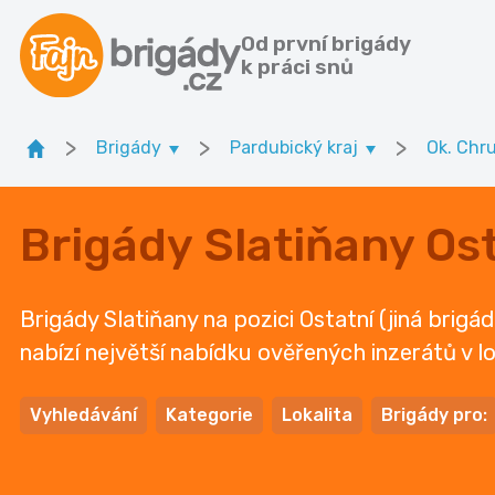
Od první brigády
k práci snů
>
>
>
Brigády
Pardubický kraj
Ok. Chr
Brigády Slatiňany Ost
Brigády Slatiňany na pozici Ostatní (jiná brigá
nabízí největší nabídku ověřených inzerátů v lo
Vyhledávání
Kategorie
Lokalita
Brigády pro: