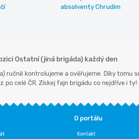
čí
absolventy Chrudim
ozici Ostatní (jiná brigáda) každý den
gáda) ručně kontrolujeme a ověřujeme. Díky tomu 
 po celé ČR. Získej fajn brigádu co nejdříve i ty!
O portálu
rát
Kontakt