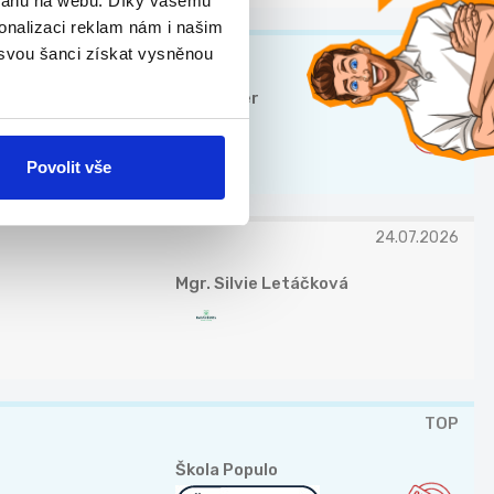
bsahu na webu. Díky vašemu
onalizaci reklam nám i našim
TOP
 svou šanci získat vysněnou
Manpower
Povolit vše
24.07.2026
Mgr. Silvie Letáčková
TOP
Škola Populo