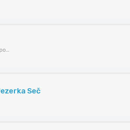
o...
Jezerka Seč