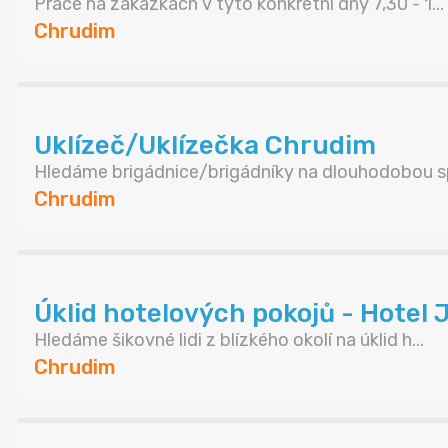
Práce na zakázkách v tyto konkrétní dny 7,30 - 1...
Chrudim
Uklízeč/Uklízečka Chrudim
Hledáme brigádnice/brigádníky na dlouhodobou sp
Chrudim
Úklid hotelových pokojů - Hotel 
Hledáme šikovné lidi z blízkého okolí na úklid h...
Chrudim