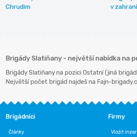
Chrudim
v zahrani
Brigády Slatiňany - největší nabídka na p
Brigády Slatiňany na pozici Ostatní (jiná bri
Největší počet brigád najdeš na Fajn-brigady.cz
Brigádníci
Firmy
Články
Vložit inze