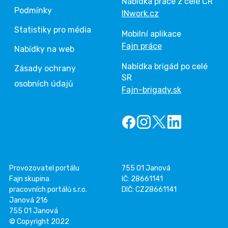
Nabídka práce z celé ČR
Podmínky
INwork.cz
Statistiky pro média
Mobilní aplikace
Fajn práce
Nabídky na web
Nabídka brigád po celé
Zásady ochrany
SR
osobních údajů
Fajn-brigady.sk
Provozovatel portálu
755 01 Janová
Fajn skupina
IČ: 28661141
pracovních portálů s.r.o.
DIČ: CZ28661141
Janová 216
755 01 Janová
© Copyright 2022