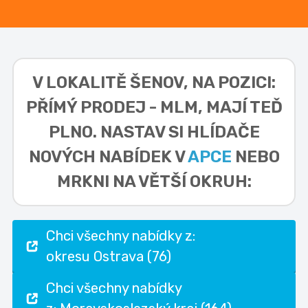
V LOKALITĚ
ŠENOV, NA POZICI:
PŘÍMÝ PRODEJ - MLM,
MAJÍ TEĎ
PLNO. NASTAV SI HLÍDAČE
NOVÝCH NABÍDEK V
APCE
NEBO
MRKNI NA VĚTŠÍ OKRUH:
Chci všechny nabídky z:
okresu Ostrava (76)
Chci všechny nabídky