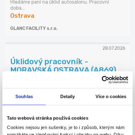
Hledáme paní na úklid autosalonu. Pracovní
doba...
Ostrava
GLANC FACILITY s.r.o.
28.07.2026
Úklidový pracovník -
MORAVSKÁ OSTRAVA (A869)
Do našeho týmu hledáme spolehlivou a pečlivou
pr...
Ostrava
Souhlas
Detaily
Více o cookies
B+N Czech Republic Facility Services s.r.o.
Tato webová stránka používá cookies
Cookies nejsou jen sušenky, je to i způsob, kterým nám
pomáháte ve zlepšování funkcí i obsahu na webu. Díky