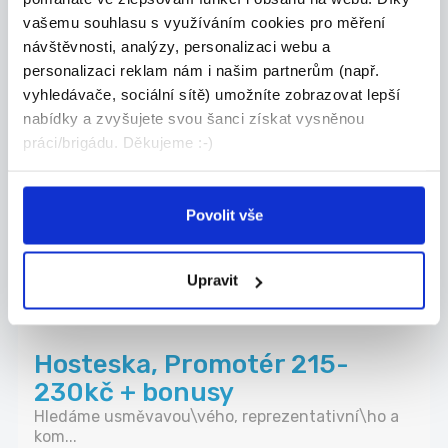
30.07.2026
vašemu souhlasu s využíváním cookies pro měření
OSTRAHA PRODEJNY +
návštěvnosti, analýzy, personalizaci webu a
kamerový dohled - 190Kč 1
personalizaci reklam nám i našim partnerům (např.
vyhledávače, sociální sítě) umožníte zobrazovat lepší
hod.
nabídky a zvyšujete svou šanci získat vysněnou
Hledáme nového kolegu, který se postará o
práci/brigádu. Děkujeme :-)
bezpeč...
Ostrava
LPS GUARD s.r.o.
Povolit vše
Upravit
30.07.2026
Hosteska, Promotér 215-
230kč + bonusy
Hledáme usměvavou\vého, reprezentativní\ho a
kom...