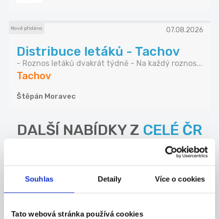
Nově přidáno
07.08.2026
Distribuce letáků - Tachov
- Roznos letáků dvakrát týdně - Na každý roznos...
Tachov
Štěpán Moravec
DALŠÍ NABÍDKY Z
CELÉ ČR
24.07.2026
CNC frézař | Bez nočních
Souhlas
Detaily
Více o cookies
směn
Máš technické myšlení, baví tě stroje a chceš pr...
Celá ČR
Tato webová stránka používá cookies