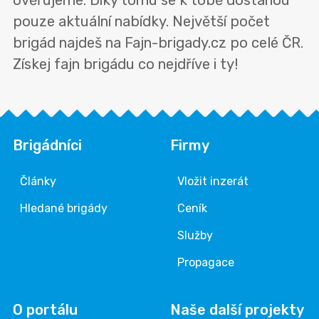
ověřujeme. Díky tomu se k tobě dostanou
pouze aktuální nabídky. Největší počet
brigád najdeš na Fajn-brigady.cz po celé ČR.
Získej fajn brigádu co nejdříve i ty!
Brigádníci
Firmy
Články
Vložit inzerát
Hledané brigády
Ceník
Služby
Propagace
O portálu
Naše další projekty