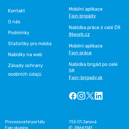
Mobilní aplikace
Kontakt
Fajn brigády
O nás
Nabídka práce z celé ČR
Podmínky
INwork.cz
Statistiky pro média
Mobilní aplikace
Fajn práce
Nabídky na web
Nabídka brigád po celé
Zásady ochrany
SR
osobních údajů
Fajn-brigady.sk
Provozovatel portálu
755 01 Janová
Fajn skupina
IČ: 28661141