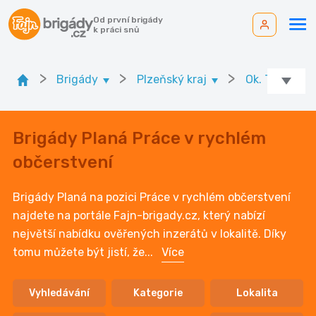
Od první brigády
k práci snů
>
>
>
Brigády
Plzeňský kraj
Ok. Tachov
Brigády Planá Práce v rychlém
občerstvení
Brigády Planá na pozici Práce v rychlém občerstvení
najdete na portále Fajn-brigady.cz, který nabízí
největší nabídku ověřených inzerátů v lokalitě. Díky
tomu můžete být jistí, že
...
Více
Vyhledávání
Kategorie
Lokalita