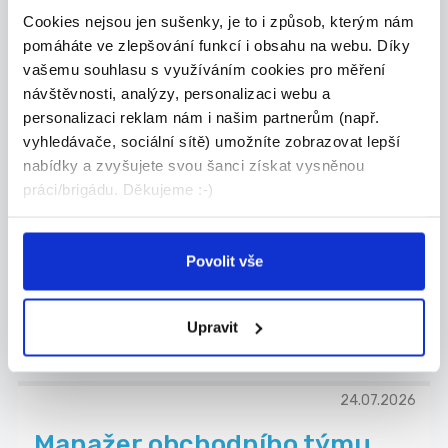
Cookies nejsou jen sušenky, je to i způsob, kterým nám
Grafton Recruitment s.r.o.
pomáháte ve zlepšování funkcí i obsahu na webu. Díky
vašemu souhlasu s využíváním cookies pro měření
návštěvnosti, analýzy, personalizaci webu a
personalizaci reklam nám i našim partnerům (např.
24.07.2026
vyhledávače, sociální sítě) umožníte zobrazovat lepší
nabídky a zvyšujete svou šanci získat vysněnou
SKLADNÍK | 32 000 Kč | Bez
práci/brigádu. Děkujeme :-)
nočních směn
Hledáš stabilní práci, kde se neztratíš a všechn...
Celá ČR
Povolit vše
Grafton Recruitment s.r.o.
Upravit
24.07.2026
Manažer obchodního týmu