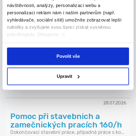
návštěvnosti, analýzy, personalizaci webu a
personalizaci reklam nám i našim partnerům (např.
vyhledávače, sociální sítě) umožníte zobrazovat lepší
28.07.2026
nabídky a zvyšujete svou šanci získat vysněnou
práci/brigádu. Děkujeme :-)
Hall staff / Číšník, Servírka
Čekáme na zaméstnance, který s námi bude
pracova...
Povolit vše
Hradec Králové
KR.FAM s.r.o.
Upravit
28.07.2026
Pomoc při stavebnich a
zamečnických pracích 160/h
Dokončovací stavební práce, případně práce s ko...