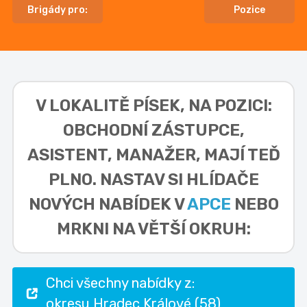
Brigády pro:
Pozice
V LOKALITĚ
PÍSEK, NA POZICI:
OBCHODNÍ ZÁSTUPCE,
ASISTENT, MANAŽER,
MAJÍ TEĎ
PLNO. NASTAV SI HLÍDAČE
NOVÝCH NABÍDEK V
APCE
NEBO
MRKNI NA VĚTŠÍ OKRUH:
Chci všechny nabídky z:
okresu Hradec Králové (58)