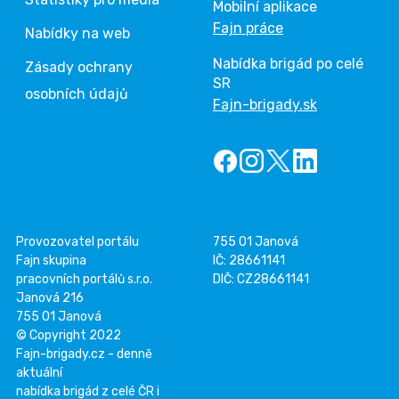
Mobilní aplikace
Fajn práce
Nabídky na web
Nabídka brigád po celé
Zásady ochrany
SR
osobních údajů
Fajn-brigady.sk
Provozovatel portálu
755 01 Janová
Fajn skupina
IČ: 28661141
pracovních portálů s.r.o.
DIČ: CZ28661141
Janová 216
755 01 Janová
© Copyright 2022
Fajn-brigady.cz - denně
aktuální
nabídka brigád z celé ČR i