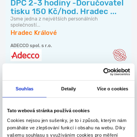
DPČ 2-3 hodiny -Doručovatel
tisku 150 Kč/hod. Hradec ...
Jsme jedna z největších personálních
společností...
Hradec Králové
ADECCO spol. s r.o.
28.07.2026
Souhlas
Detaily
Více o cookies
Animátor/ka na příměstském
táboře v Hradci Králové
Termíny: všední dny - pondělí až pátek (3.8. - 1...
Tato webová stránka používá cookies
Hradec Králové
Cookies nejsou jen sušenky, je to i způsob, kterým nám
pomáháte ve zlepšování funkcí i obsahu na webu. Díky
Děti sportu HK, z.s.
vašemu souhlasu s využíváním cookies pro měření