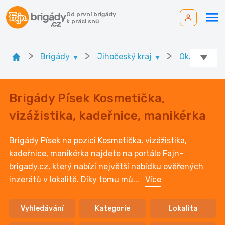
Od první brigády
k práci snů
>
>
>
Brigády
Jihočeský kraj
Ok. Písek
Brigády Písek Kosmetička,
vizážistika, kadeřnice, manikérka
Brigády Písek na pozici Kosmetička, vizážistika,
kadeřnice, manikérka najdete na portále Fajn-
brigady.cz, který nabízí největší nabídku ověřených
inzerátů v lokalitě. Díky tomu mů
...
Více
Vyhledávání
Kategorie
Lokalita