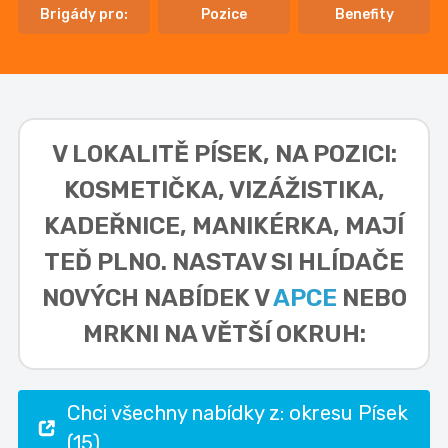
Brigády pro:
Pozice
Benefity
V LOKALITĚ
PÍSEK, NA POZICI:
KOSMETIČKA, VIZÁŽISTIKA,
KADEŘNICE, MANIKÉRKA,
MAJÍ
TEĎ PLNO. NASTAV SI HLÍDAČE
NOVÝCH NABÍDEK V
APCE
NEBO
MRKNI NA VĚTŠÍ OKRUH:
Chci všechny nabídky z: okresu Písek
(15)