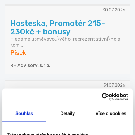
30.07.2026
Hosteska, Promotér 215-
230kč + bonusy
Hledáme usměvavou\vého, reprezentativní\ho a
kom...
Písek
RH Advisory, s.r.o.
31.07.2026
Brigáda v obchodě - 140 Kč,
Trefa Kluky
Souhlas
Detaily
Více o cookies
Pro naši prodejnu Trefa Kluky hledáme
šikovného...
Písek
Tato webová stránka používá cookies