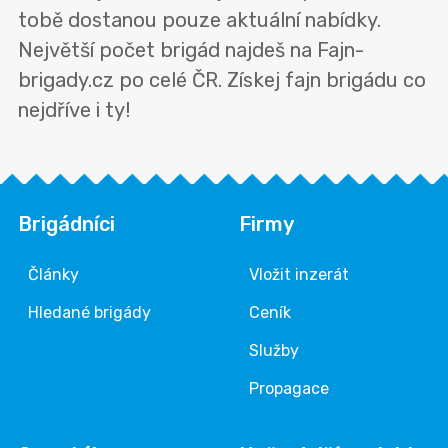
tobě dostanou pouze aktuální nabídky.
Největší počet brigád najdeš na Fajn-
brigady.cz po celé ČR. Získej fajn brigádu co
nejdříve i ty!
Brigádníci
Firmy
Články
Vložit inzerát
Hledané brigády
Ceník
Služby
Propagace