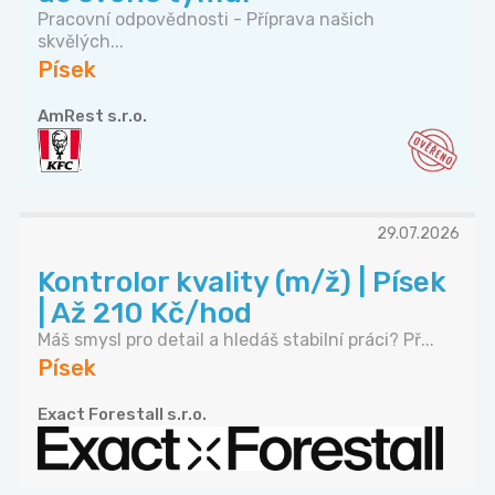
Pracovní odpovědnosti - Příprava našich
skvělých...
Písek
AmRest s.r.o.
29.07.2026
Kontrolor kvality (m/ž) | Písek
| Až 210 Kč/hod
Máš smysl pro detail a hledáš stabilní práci? Př...
Písek
Exact Forestall s.r.o.