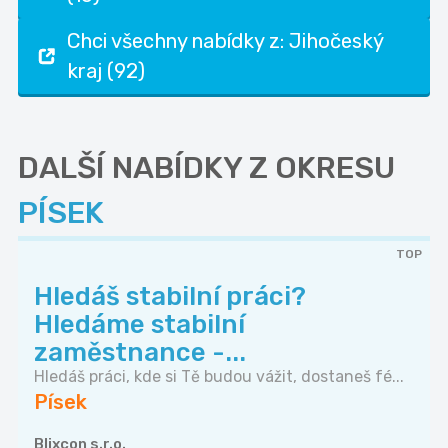
Chci všechny nabídky z: Jihočeský
kraj (92)
DALŠÍ NABÍDKY Z OKRESU
PÍSEK
TOP
Hledáš stabilní práci?
Hledáme stabilní
zaměstnance -...
Hledáš práci, kde si Tě budou vážit, dostaneš fé...
Písek
Blixcon s.r.o.