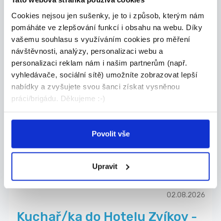
JEDNOTA, spotřební družstvo České Budějovice
Cookies nejsou jen sušenky, je to i způsob, kterým nám
pomáháte ve zlepšování funkcí i obsahu na webu. Díky
vašemu souhlasu s využíváním cookies pro měření
návštěvnosti, analýzy, personalizaci webu a
31.07.2026
personalizaci reklam nám i našim partnerům (např.
vyhledávače, sociální sítě) umožníte zobrazovat lepší
Pracovník ostrahy – Penny
nabídky a zvyšujete svou šanci získat vysněnou
Market Písek | mzda od 150 ...
práci/brigádu. Děkujeme :-)
Hledáš jistou práci v Písku? Hlídej supermarket...
Písek
Povolit vše
ČECHYMEN a.s.
Upravit
02.08.2026
Kuchař/ka do Hotelu Zvíkov -