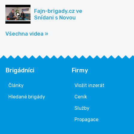
Fajn-brigady.cz ve
Snídani s Novou
Všechna videa »
Brigádníci
Firmy
Články
Vložit inzerát
Hledané brigády
Ceník
Služby
Propagace