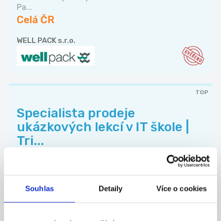
Pa...
Celá ČR
WELL PACK s.r.o.
TOP
Specialista prodeje
ukázkových lekcí v IT škole |
Tri...
Remote | Částečný úvazek | od 15:00 Rodiče
chtě...
Celá ČR
Souhlas
Detaily
Více o cookies
Algorithmics s.r.o.