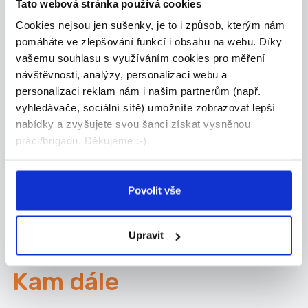
Tato webová stránka používá cookies
Cookies nejsou jen sušenky, je to i způsob, kterým nám
TOP
pomáháte ve zlepšování funkcí i obsahu na webu. Díky
vašemu souhlasu s využíváním cookies pro měření
Výrobce ozdobných
návštěvnosti, analýzy, personalizaci webu a
předmětů
personalizaci reklam nám i našim partnerům (např.
Nabízíme možnost výdělkové činnosti výrobou
vyhledávače, sociální sítě) umožníte zobrazovat lepší
nebo...
nabídky a zvyšujete svou šanci získat vysněnou
Celá ČR
práci/brigádu. Děkujeme :-)
Ormicos s.r.o.
Povolit vše
Nové brigády na email
Upravit
Kam dále