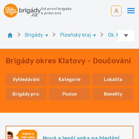
Od první brigády
k práci snů
>
>
>
Brigády
Plzeňský kraj
Ok. Klatovy
Brigády okres Klatovy - Doučování
Vyhledávání
Kategorie
Lokalita
Brigády pro:
Pozice
Benefity
Nová a lepší apka na hledání