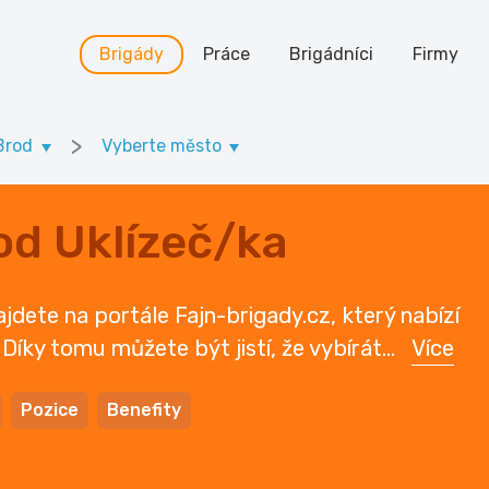
Brigády
Práce
Brigádníci
Firmy
>
Brod
Vyberte město
od Uklízeč/ka
jdete na portále Fajn-brigady.cz, který nabízí
 Díky tomu můžete být jistí, že vybírát
...
Více
Pozice
Benefity