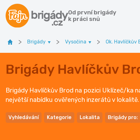
Od první brigády
k práci snů
>
>
>
Brigády
Vysočina
Ok. Havlíčkův 
Brigády Havlíčkův Br
Brigády Havlíčkův Brod na pozici Uklízeč/ka na
největší nabídku ověřených inzerátů v lokalitě.
Vyhledávání
Kategorie
Lokalita
Brigády pro: