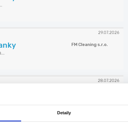
.
29.07.2026
banky
FM Cleaning s.r.o.
..
28.07.2026
odejní prostory -
ATALIAN CZ s.r.o.
Detaily