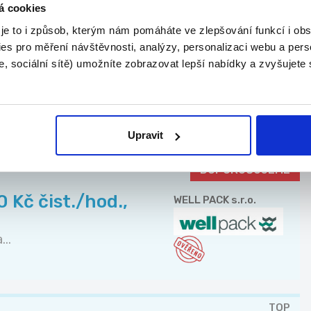
á cookies
24.07.2026
 je to i způsob, kterým nám pomáháte ve zlepšování funkcí i o
es pro měření návštěvnosti, analýzy, personalizaci webu a pers
ých domů
Andulka services s.r.o.
, sociální sítě) umožníte zobrazovat lepší nabídky a zvyšujete
KY Z
CELÉ ČR
Upravit
DOPORUČUJEME
 Kč čist./hod.,
WELL PACK s.r.o.
..
TOP