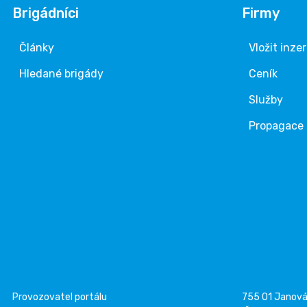
Brigádníci
Firmy
Články
Vložit inze
Hledané brigády
Ceník
Služby
Propagace
Provozovatel portálu
755 01 Janov