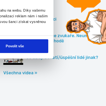
Videa
bsahu na webu. Díky vašemu
onalizaci reklam nám i našim
Zvířata v práci
 svou šanci získat vysněnou
Náročná práce zvukaře. Neumíte
zpívat?.. v pohodě
Povolit vše
Co dělají bohatí/úspěšní lidé jinak?
Všechna videa »