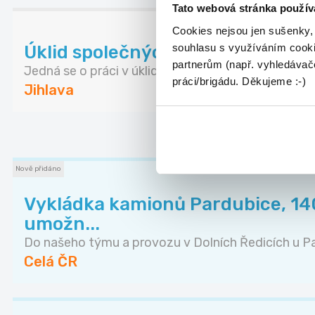
Tato webová stránka použív
Cookies nejsou jen sušenky,
souhlasu s využíváním cooki
Úklid společných prostor bytov
partnerům (např. vyhledávače
Jedná se o práci v úklidu bytových domů. Uklízej...
práci/brigádu. Děkujeme :-)
Jihlava
DALŠÍ NABÍD
Nově přidáno
Vykládka kamionů Pardubice, 140
umožn...
Do našeho týmu a provozu v Dolních Ředicích u Pa.
Celá ČR