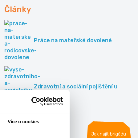
Články
Práce na mateřské dovolené
Zdravotní a sociální pojištění u
OSVČ 2014
Více o cookies
Všechny články »
Jak najít brigádu