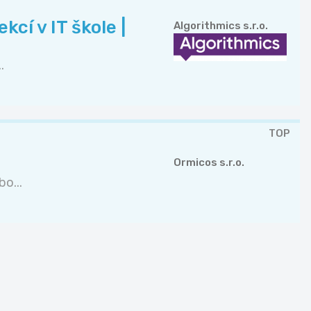
cí v IT škole |
Algorithmics s.r.o.
.
TOP
Ormicos s.r.o.
o...