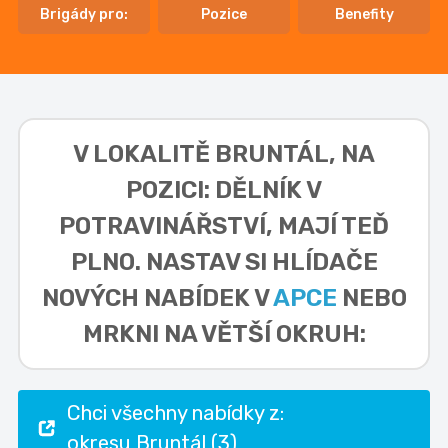
Brigády pro:
Pozice
Benefity
V LOKALITĚ
BRUNTÁL, NA
POZICI: DĚLNÍK V
POTRAVINÁŘSTVÍ,
MAJÍ TEĎ
PLNO. NASTAV SI HLÍDAČE
NOVÝCH NABÍDEK V
APCE
NEBO
MRKNI NA VĚTŠÍ OKRUH:
Chci všechny nabídky z:
okresu Bruntál (3)