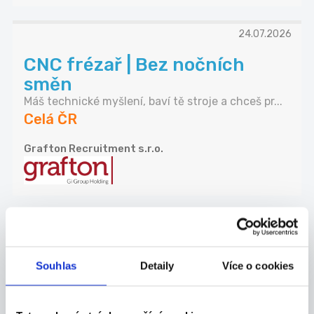
24.07.2026
CNC frézař | Bez nočních
směn
Máš technické myšlení, baví tě stroje a chceš pr...
Celá ČR
Grafton Recruitment s.r.o.
24.07.2026
SKLADNÍK | 32 000 Kč | Bez
Souhlas
Detaily
Více o cookies
nočních směn
Hledáš stabilní práci, kde se neztratíš a všechn...
Celá ČR