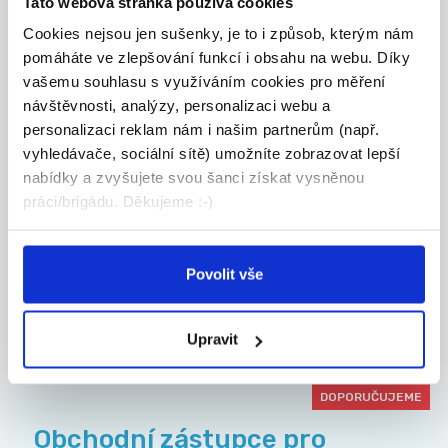
Tato webová stránka používá cookies
Cookies nejsou jen sušenky, je to i způsob, kterým nám
Grafton Recruitment s.r.o.
pomáháte ve zlepšování funkcí i obsahu na webu. Díky
vašemu souhlasu s využíváním cookies pro měření
návštěvnosti, analýzy, personalizaci webu a
personalizaci reklam nám i našim partnerům (např.
24.07.2026
vyhledávače, sociální sítě) umožníte zobrazovat lepší
nabídky a zvyšujete svou šanci získat vysněnou
Manažer obchodního týmu
práci/brigádu. Děkujeme :-)
Allianz | Náborový příspěvek
...
Přidejte se k Allianz, největší pojišťovně na sv...
Povolit vše
Celá ČR
Jan Koudelka
Upravit
DOPORUČUJEME
Obchodní zástupce pro