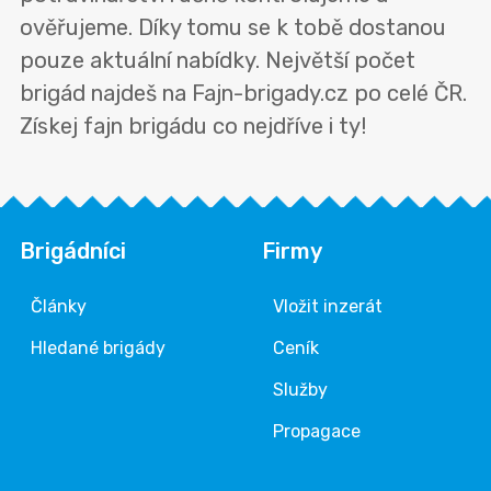
ověřujeme. Díky tomu se k tobě dostanou
pouze aktuální nabídky. Největší počet
brigád najdeš na Fajn-brigady.cz po celé ČR.
Získej fajn brigádu co nejdříve i ty!
Brigádníci
Firmy
Články
Vložit inzerát
Hledané brigády
Ceník
Služby
Propagace