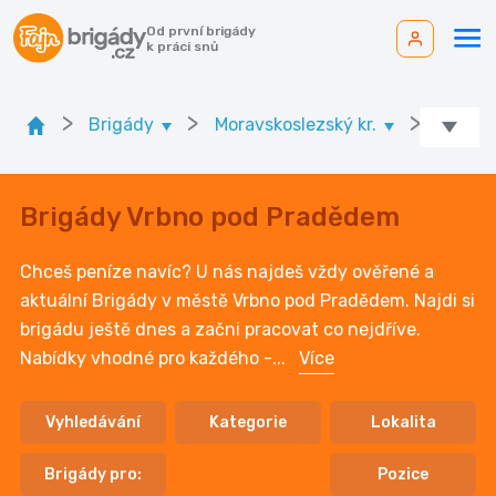
Od první brigády
k práci snů
>
>
>
Brigády
Moravskoslezský kr.
Ok. Br
Brigády Vrbno pod Pradědem
Chceš peníze navíc? U nás najdeš vždy ověřené a
aktuální Brigády v městě Vrbno pod Pradědem. Najdi si
brigádu ještě dnes a začni pracovat co nejdříve.
Nabídky vhodné pro každého -
...
Více
Vyhledávání
Kategorie
Lokalita
Brigády pro:
Pozice