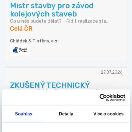
Mistr stavby pro závod
kolejových staveb
Co u nás budete dělat? - Řídit realizace sta...
Celá ČR
Chládek & Tintěra, a.s.
27.07.2026
ZKUŠENÝ TECHNICKÝ
NÁKUPČÍ | AŽ 70 000 KČ |
PÍSEK
Máte za sebou praxi v technickém nákupu a
Souhlas
Detaily
Více o cookies
domluv...
Celá ČR