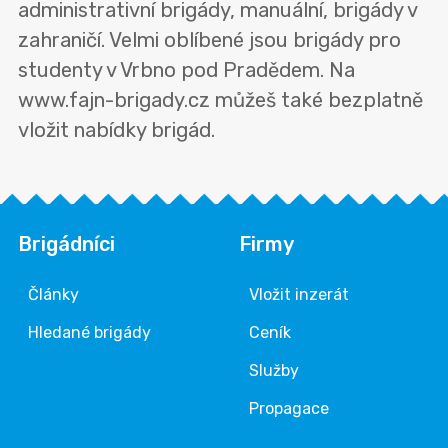
administrativní brigády, manuální, brigády v
zahraničí. Velmi oblíbené jsou brigády pro
studenty v Vrbno pod Pradědem. Na
www.fajn-brigady.cz můžeš také bezplatně
vložit nabídky brigád.
Brigádníci
Firmy
Články
Vložit inzerát
Hledané brigády
Ceník
Služby
Propagace