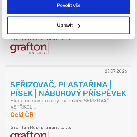
PÍSEK
Povolit vše
Máte za sebou praxi v technickém nákupu a
domluv...
Celá ČR
Upravit
Grafton Recruitment s.r.o.
27.07.2026
SEŘIZOVAČ, PLASTAŘINA |
PÍSEK | NÁBOROVÝ PŘÍSPĚVEK
Hledáme nové kolegy na pozice SEŘIZOVAČ
VSTŘIKOL...
Celá ČR
Grafton Recruitment s.r.o.