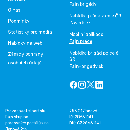
Fajn brigády
O nás
Nabídka práce z celé ČR
Podmínky
INwork.cz
Statistiky pro média
Mobilní aplikace
Fajn práce
Nabídky na web
Nabídka brigád po celé
Zásady ochrany
SR
osobních údajů
Fajn-brigady.sk
Provozovatel portálu
755 01 Janová
Fajn skupina
IČ: 28661141
pracovních portálů s.r.o.
DIČ: CZ28661141
Janová 216