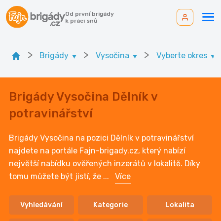
Od první brigády
k práci snů
>
>
>
Brigády
Vysočina
Vyberte okres
Brigády Vysočina Dělník v
potravinářství
Brigády Vysočina na pozici Dělník v potravinářství
najdete na portále Fajn-brigady.cz, který nabízí
největší nabídku ověřených inzerátů v lokalitě. Díky
tomu můžete být jistí, že
...
Více
Vyhledávání
Kategorie
Lokalita