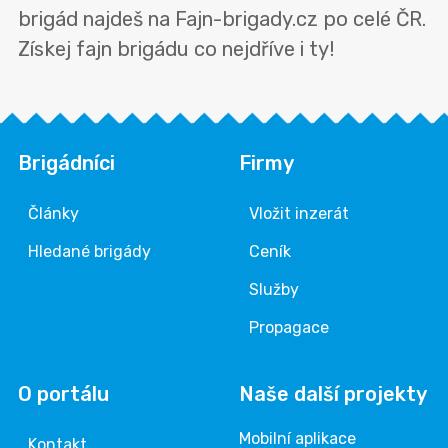
brigád najdeš na Fajn-brigady.cz po celé ČR.
Získej fajn brigádu co nejdříve i ty!
Brigádníci
Firmy
Články
Vložit inzerát
Hledané brigády
Ceník
Služby
Propagace
O portálu
Naše další projekty
Mobilní aplikace
Kontakt