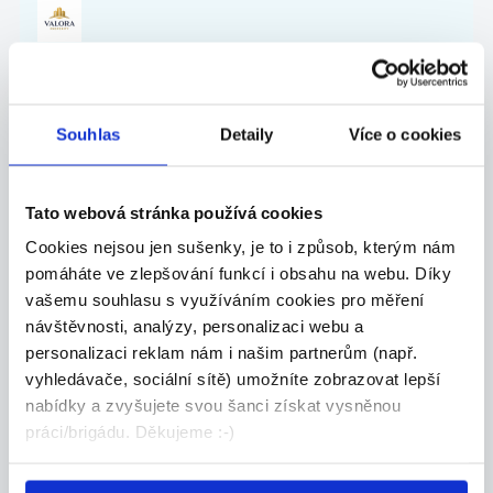
27.07.2026
Souhlas
Detaily
Více o cookies
Mistr stavby pro závod
kolejových staveb
Co u nás budete dělat? - Řídit realizace sta...
Tato webová stránka používá cookies
Celá ČR
Cookies nejsou jen sušenky, je to i způsob, kterým nám
pomáháte ve zlepšování funkcí i obsahu na webu. Díky
Chládek & Tintěra, a.s.
vašemu souhlasu s využíváním cookies pro měření
návštěvnosti, analýzy, personalizaci webu a
personalizaci reklam nám i našim partnerům (např.
vyhledávače, sociální sítě) umožníte zobrazovat lepší
27.07.2026
nabídky a zvyšujete svou šanci získat vysněnou
práci/brigádu. Děkujeme :-)
ZKUŠENÝ TECHNICKÝ
NÁKUPČÍ | AŽ 70 000 KČ |