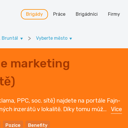
Brigády
Práce
Brigádníci
Firmy
>
. Bruntál
Vyberte město
ne marketing
tě)
klama, PPC, soc. sítě) najdete na portále Fajn-
ených inzerátů v lokalitě. Díky tomu můž
...
Více
Pozice
Benefity