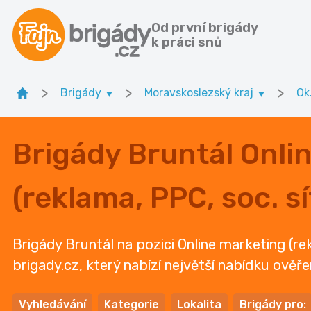
Od první brigády
k práci snů
>
>
>
Brigády
Moravskoslezský kraj
Ok
Brigády Bruntál Onli
(reklama, PPC, soc. sí
Brigády Bruntál na pozici Online marketing (re
brigady.cz, který nabízí největší nabídku ověř
Vyhledávání
Kategorie
Lokalita
Brigády pro: