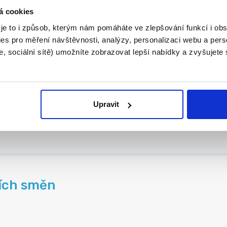
á cookies
tví | 60 000 Kč
..
 je to i způsob, kterým nám pomáháte ve zlepšování funkcí i o
es pro měření návštěvnosti, analýzy, personalizaci webu a pers
, sociální sítě) umožníte zobrazovat lepší nabídky a zvyšujete
Upravit
ních směn