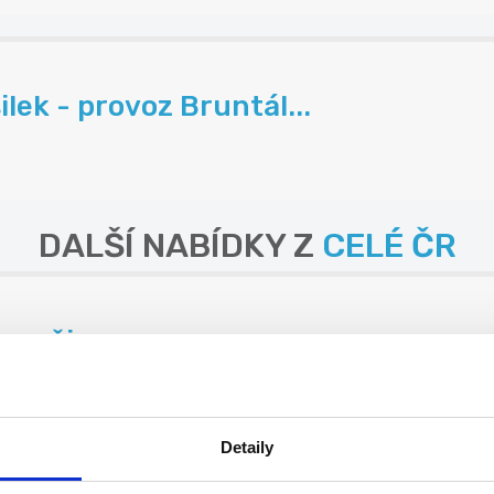
lek - provoz Bruntál...
DALŠÍ NABÍDKY Z
CELÉ ČR
-m, čj
Detaily