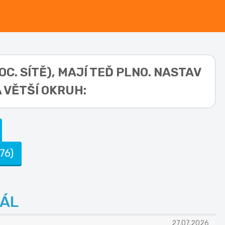
C. SÍTĚ),
MAJÍ TEĎ PLNO. NASTAV
 VĚTŠÍ OKRUH:
76)
ÁL
27.07.2026