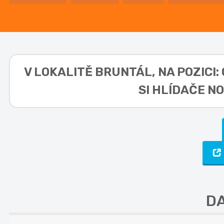
V LOKALITĚ
BRUNTÁL, NA POZICI:
SI HLÍDAČE N
DA