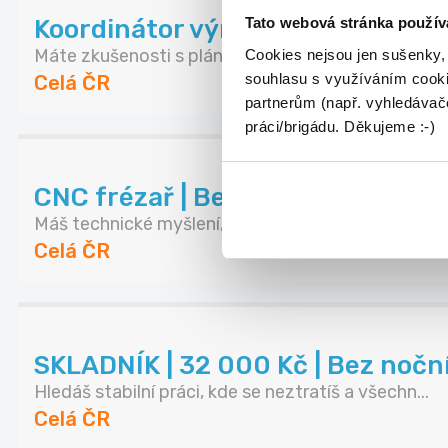
Tato webová stránka použív
Koordinátor výroby | potravinářs
Máte zkušenosti s plánováním a řízením výroby? P.
Cookies nejsou jen sušenky,
souhlasu s využíváním cooki
Celá ČR
partnerům (např. vyhledávače
práci/brigádu. Děkujeme :-)
CNC frézař | Bez nočních směn
Máš technické myšlení, baví tě stroje a chceš pr...
Celá ČR
SKLADNÍK | 32 000 Kč | Bez noč
Hledáš stabilní práci, kde se neztratíš a všechn...
Celá ČR