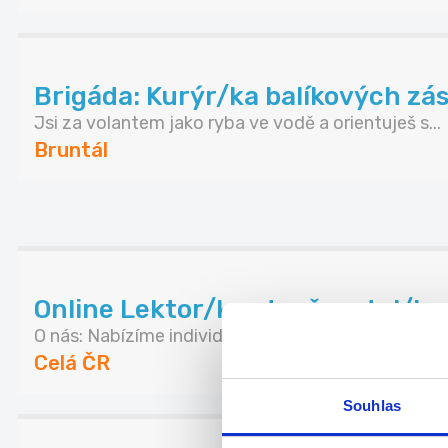
Brigáda: Kurýr/ka balíkových zási
Jsi za volantem jako ryba ve vodě a orientuješ s...
Bruntál
Online Lektor/ka, doučovatel/ka
O nás: Nabízíme individuální doučování pro každ...
Celá ČR
Souhlas