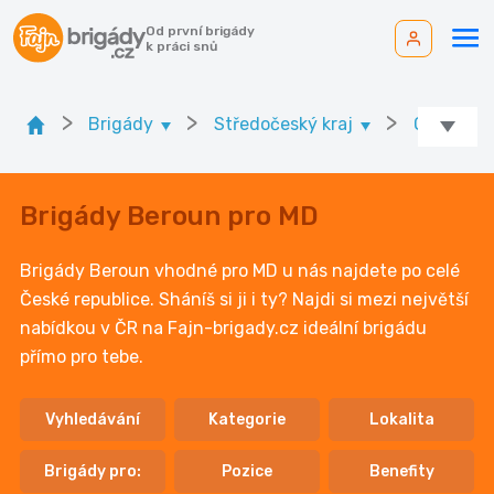
Od první brigády
k práci snů
>
>
>
Brigády
Středočeský kraj
Ok. Bero
Brigády Beroun pro MD
Brigády Beroun vhodné pro MD u nás najdete po celé
České republice. Sháníš si ji i ty? Najdi si mezi největší
nabídkou v ČR na Fajn-brigady.cz ideální brigádu
přímo pro tebe.
Vyhledávání
Kategorie
Lokalita
Brigády pro:
Pozice
Benefity