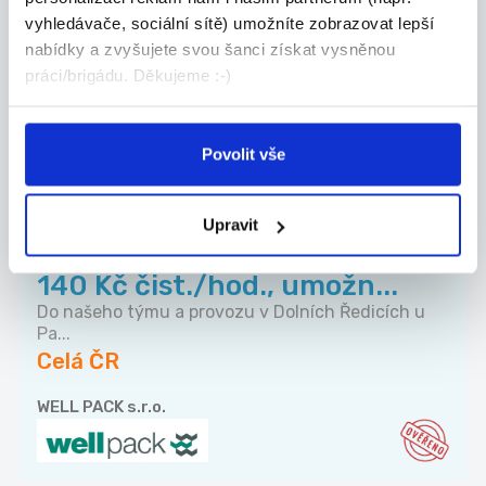
Kolín
vyhledávače, sociální sítě) umožníte zobrazovat lepší
LKMV Services, s.r.o.
nabídky a zvyšujete svou šanci získat vysněnou
práci/brigádu. Děkujeme :-)
Povolit vše
DALŠÍ NABÍDKY Z
CELÉ ČR
DOPORUČUJEME
Upravit
Vykládka kamionů Pardubice,
140 Kč čist./hod., umožn...
Do našeho týmu a provozu v Dolních Ředicích u
Pa...
Celá ČR
WELL PACK s.r.o.