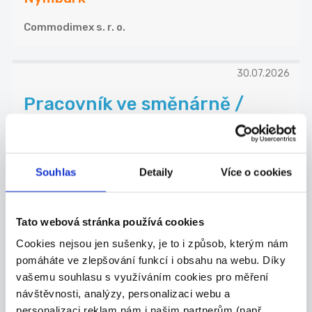
Commodimex s. r. o.
30.07.2026
Pracovník ve směnárně /
Fortuně
Do naší pobočky v Brandýsi nad Labem hledáme
pra...
Brandýs nad Labem-Stará Boleslav
Souhlas
Detaily
Více o cookies
Commodimex s. r. o.
Tato webová stránka používá cookies
Cookies nejsou jen sušenky, je to i způsob, kterým nám
29.07.2026
pomáháte ve zlepšování funkcí i obsahu na webu. Díky
Kurýr Bolt Food (Kolín)
vašemu souhlasu s využíváním cookies pro měření
návštěvnosti, analýzy, personalizaci webu a
Co vás čeká Budete doručovat jídla z nejoblíb...
personalizaci reklam nám i našim partnerům (např.