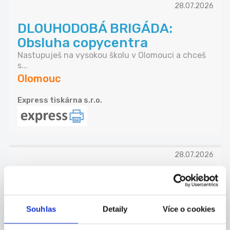
28.07.2026
DLOUHODOBÁ BRIGÁDA:
Obsluha copycentra
Nastupuješ na vysokou školu v Olomouci a chceš
s...
Olomouc
Express tiskárna s.r.o.
28.07.2026
Řidič rozvozu – dlouhodobá
brigáda, směny dle domluvy...
Baví tě řízení, znáš dobře město a chceš práci, ...
Souhlas
Detaily
Více o cookies
Olomouc