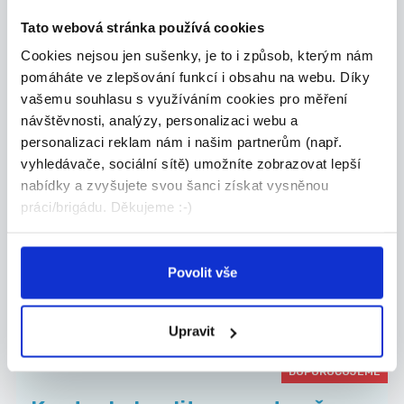
CRS food s.r.o.
Tato webová stránka používá cookies
Cookies nejsou jen sušenky, je to i způsob, kterým nám
pomáháte ve zlepšování funkcí i obsahu na webu. Díky
vašemu souhlasu s využíváním cookies pro měření
28.07.2026
návštěvnosti, analýzy, personalizaci webu a
personalizaci reklam nám i našim partnerům (např.
OSTRAHA PRODEJNY - 200Kč
vyhledávače, sociální sítě) umožníte zobrazovat lepší
1 hodina
nabídky a zvyšujete svou šanci získat vysněnou
Hledáme nového kolegu, který se postará o
práci/brigádu. Děkujeme :-)
bezpeč...
Olomouc
Povolit vše
LPS GUARD s.r.o.
Upravit
DOPORUČUJEME