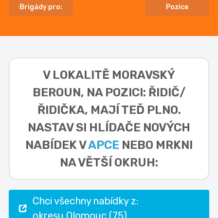
Brigády pro:
Pozice
V LOKALITĚ
MORAVSKÝ
BEROUN, NA POZICI: ŘIDIČ/
ŘIDIČKA,
MAJÍ TEĎ PLNO.
NASTAV SI HLÍDAČE NOVÝCH
NABÍDEK V
APCE
NEBO MRKNI
NA VĚTŠÍ OKRUH:
Chci všechny nabídky z:
okresu Olomouc (75)