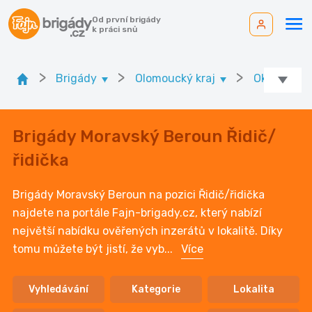
Od první brigády
k práci snů
>
>
>
Brigády
Olomoucký kraj
Ok. Olomo
Brigády Moravský Beroun Řidič/
řidička
Brigády Moravský Beroun na pozici Řidič/řidička
najdete na portále Fajn-brigady.cz, který nabízí
největší nabídku ověřených inzerátů v lokalitě. Díky
tomu můžete být jistí, že vyb
...
Více
Vyhledávání
Kategorie
Lokalita