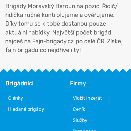
Brigády Moravský Beroun na pozici Řidič/
řidička ručně kontrolujeme a ověřujeme.
Díky tomu se k tobě dostanou pouze
aktuální nabídky. Největší počet brigád
najdeš na Fajn-brigady.cz po celé ČR. Získej
fajn brigádu co nejdříve i ty!
Brigádníci
Firmy
Články
Vložit inzerát
Hledané brigády
Ceník
Služby