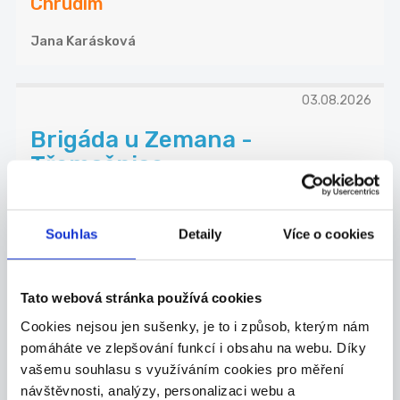
Chrudim
Jana Karásková
03.08.2026
Brigáda u Zemana -
Třemošnice
Česká společnost s dlouholetou tradicí Zeman
mas...
Třemošnice
Souhlas
Detaily
Více o cookies
ZEMAN maso-uzeniny, a.s.
Tato webová stránka používá cookies
Cookies nejsou jen sušenky, je to i způsob, kterým nám
pomáháte ve zlepšování funkcí i obsahu na webu. Díky
TOP
vašemu souhlasu s využíváním cookies pro měření
návštěvnosti, analýzy, personalizaci webu a
Hledáme brigádníky do