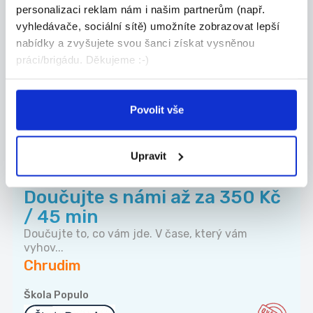
personalizaci reklam nám i našim partnerům (např.
prodejny PENNY Třemošnice
vyhledávače, sociální sítě) umožníte zobrazovat lepší
Do týmu v Třemošnici hledáme spolehlivé
nabídky a zvyšujete svou šanci získat vysněnou
brigádní...
práci/brigádu. Děkujeme :-)
Třemošnice
Manpower
Povolit vše
Upravit
TOP
Doučujte s námi až za 350 Kč
/ 45 min
Doučujte to, co vám jde. V čase, který vám
vyhov...
Chrudim
Škola Populo