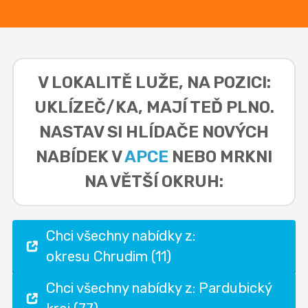
V LOKALITĚ
LUŽE, NA POZICI:
UKLÍZEČ/KA,
MAJÍ TEĎ PLNO.
NASTAV SI HLÍDAČE NOVÝCH
NABÍDEK V
APCE
NEBO MRKNI
NA VĚTŠÍ OKRUH:
Chci všechny nabídky z:
okresu Chrudim (11)
Chci všechny nabídky z: Pardubický