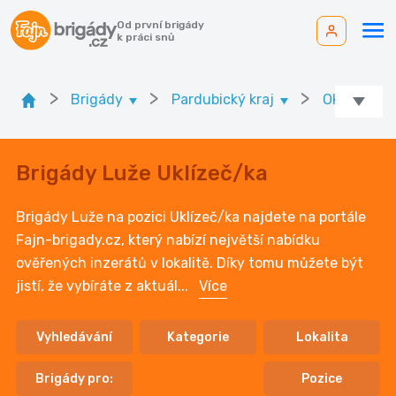
Od první brigády
k práci snů
>
>
>
Brigády
Pardubický kraj
Ok. Chrud
Brigády Luže Uklízeč/ka
Brigády Luže na pozici Uklízeč/ka najdete na portále
Fajn-brigady.cz, který nabízí největší nabídku
ověřených inzerátů v lokalitě. Díky tomu můžete být
jistí, že vybíráte z aktuál
...
Více
Vyhledávání
Kategorie
Lokalita
Brigády pro:
Pozice