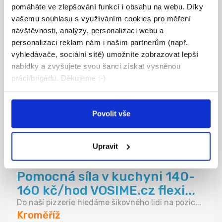
pomáháte ve zlepšování funkcí i obsahu na webu. Díky
TOP
vašemu souhlasu s využíváním cookies pro měření
Doučujte s námi až za 350 Kč
návštěvnosti, analýzy, personalizaci webu a
personalizaci reklam nám i našim partnerům (např.
/ 45 min
vyhledávače, sociální sítě) umožníte zobrazovat lepší
Doučujte to, co vám jde. V čase, který vám
nabídky a zvyšujete svou šanci získat vysněnou
vyhov...
práci/brigádu. Děkujeme :-)
Kroměříž
Škola Populo
Povolit vše
Upravit
Nově přidáno
08.08.2026
Pomocná síla v kuchyni 140-
160 kč/hod VOSIME.cz flexi...
Do naší pizzerie hledáme šikovného lidi na pozic...
Kroměříž