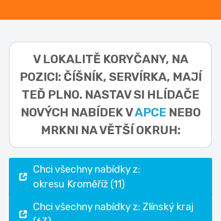
V LOKALITĚ
KORYČANY, NA
POZICI: ČÍŠNÍK, SERVÍRKA,
MAJÍ
TEĎ PLNO. NASTAV SI HLÍDAČE
NOVÝCH NABÍDEK V
APCE
NEBO
MRKNI NA VĚTŠÍ OKRUH:
Chci všechny nabídky z:
okresu Kroměříž (11)
Chci všechny nabídky z: Zlínský kraj