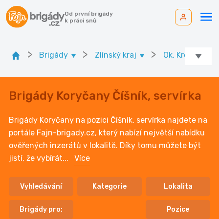
Od první brigády
k práci snů
>
>
>
Brigády
Zlínský kraj
Ok. Kroměříž
Brigády Koryčany Číšník, servírka
Brigády Koryčany na pozici Číšník, servírka najdete na
portále Fajn-brigady.cz, který nabízí největší nabídku
ověřených inzerátů v lokalitě. Díky tomu můžete být
jistí, že vybírát
...
Více
Vyhledávání
Kategorie
Lokalita
Brigády pro:
Pozice