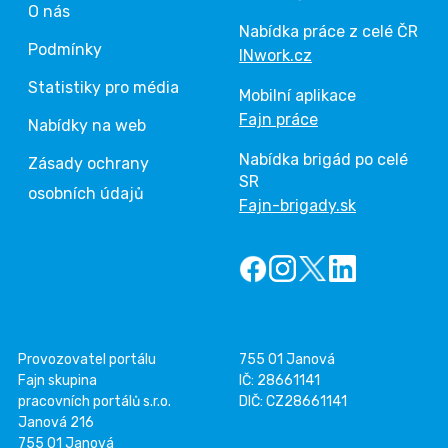
O nás
Nabídka práce z celé ČR
Podmínky
INwork.cz
Statistiky pro média
Mobilní aplikace
Fajn práce
Nabídky na web
Nabídka brigád po celé
Zásady ochrany
SR
osobních údajů
Fajn-brigady.sk
Provozovatel portálu
755 01 Janová
Fajn skupina
IČ: 28661141
pracovních portálů s.r.o.
DIČ: CZ28661141
Janová 216
755 01 Janová