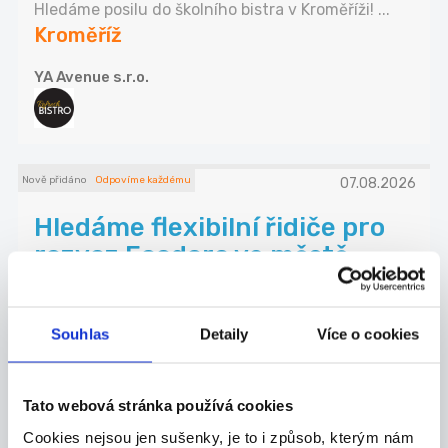
Hledáme posilu do školního bistra v Kroměříži! ...
Kroměříž
YA Avenue s.r.o.
Nově přidáno
Odpovíme každému
07.08.2026
Hledáme flexibilní řidiče pro
rozvoz Foodora ve městě...
**Přidejte se k našemu týmu! Hledáme spolehlivé
...
Kroměříž
Souhlas
Detaily
Více o cookies
FRANKOS GROUP s.r.o.
Tato webová stránka používá cookies
Cookies nejsou jen sušenky, je to i způsob, kterým nám