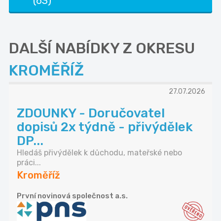
(63)
DALŠÍ NABÍDKY Z OKRESU
KROMĚŘÍŽ
27.07.2026
ZDOUNKY - Doručovatel
dopisů 2x týdně - přivýdělek
DP...
Hledáš přivýdělek k důchodu, mateřské nebo
práci...
Kroměříž
První novinová společnost a.s.