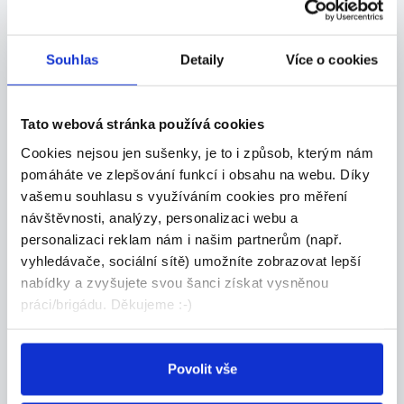
INDEX NOSLUŠ s.r.o.
Souhlas
Detaily
Více o cookies
24.07.2026
Tato webová stránka používá cookies
Úklid ve zdravotnictví - KNTB
Cookies nejsou jen sušenky, je to i způsob, kterým nám
Zlín, příplatky, prémie...
pomáháte ve zlepšování funkcí i obsahu na webu. Díky
Dlouholetá prosperující společnost TSC Hospital,...
vašemu souhlasu s využíváním cookies pro měření
Zlín
návštěvnosti, analýzy, personalizaci webu a
personalizaci reklam nám i našim partnerům (např.
TSC Hospital, s.r.o.
vyhledávače, sociální sítě) umožníte zobrazovat lepší
nabídky a zvyšujete svou šanci získat vysněnou
práci/brigádu. Děkujeme :-)
24.07.2026
Povolit vše
Nabíráme Zlín a okolí až 180