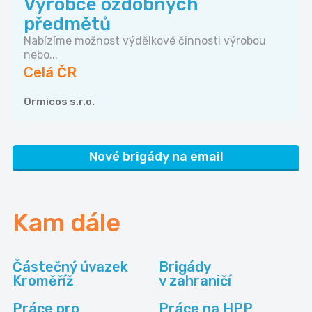
Výrobce ozdobných
předmětů
Nabízíme možnost výdělkové činnosti výrobou
nebo...
Celá ČR
Ormicos s.r.o.
Nové brigády na email
Kam dále
Částečný úvazek
Brigády
Kroměříž
v zahraničí
Práce pro
Práce na HPP