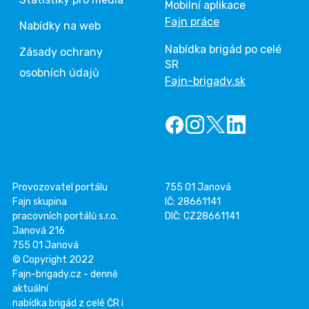
Mobilní aplikace
Fajn práce
Nabídky na web
Nabídka brigád po celé
Zásady ochrany
SR
osobních údajů
Fajn-brigady.sk
Provozovatel portálu
755 01 Janová
Fajn skupina
IČ: 28661141
pracovních portálů s.r.o.
DIČ: CZ28661141
Janová 216
755 01 Janová
© Copyright 2022
Fajn-brigady.cz - denně
aktuální
nabídka brigád z celé ČR i