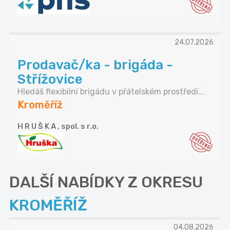
24.07.2026
Prodavač/ka - brigáda -
Střížovice
Hledáš flexibilní brigádu v přátelském prostředí...
Kroměříž
H R U Š K A , spol. s r.o.
DALŠÍ NABÍDKY Z OKRESU
KROMĚŘÍŽ
04.08.2026