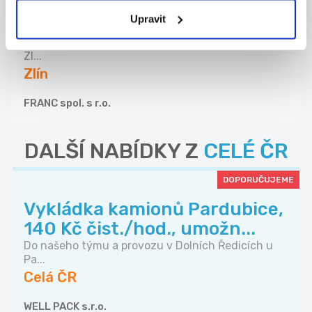
Kč/h+bonusy-pomocné
Upravit
prác...
Hledáme (zaučíme) nové brigádníky aktuálně ve
Zl...
Zlín
FRANC spol. s r.o.
DALŠÍ NABÍDKY Z
CELÉ ČR
DOPORUČUJEME
Vykládka kamionů Pardubice,
140 Kč čist./hod., umožn...
Do našeho týmu a provozu v Dolních Ředicích u
Pa...
Celá ČR
WELL PACK s.r.o.