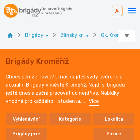
Od první brigády
k práci snů
>
>
>
Brigády
Zlínský kr.
Ok. Kroměříž
Brigády Kroměříž
Chceš peníze navíc? U nás najdeš vždy ověřené a
aktuální Brigády v městě Kroměříž. Najdi si brigádu
ještě dnes a začni pracovat co nejdříve. Nabídky
vhodné pro každého - studenta,
...
Více
Vyhledávání
Kategorie
Lokalita
Brigády pro:
Pozice