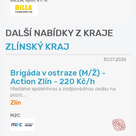
BILLA, spol. s r. o.
DALŠÍ NABÍDKY Z KRAJE
ZLÍNSKÝ KRAJ
30.07.2026
Brigáda v ostraze (M/Ž) -
Action Zlín - 220 Kč/h
Hledáme spolehlivou a zodpovědnou osobu na
pozic...
Zlín
M2C