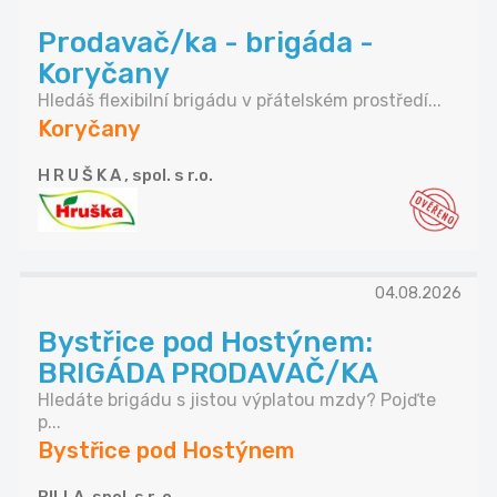
Prodavač/ka - brigáda -
Koryčany
Hledáš flexibilní brigádu v přátelském prostředí...
Koryčany
H R U Š K A , spol. s r.o.
04.08.2026
Bystřice pod Hostýnem:
BRIGÁDA PRODAVAČ/KA
Hledáte brigádu s jistou výplatou mzdy? Pojďte
p...
Bystřice pod Hostýnem