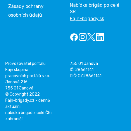
Nabídka brigád po celé
Zásady ochrany
SR
osobních údajů
Fajn-brigady.sk
Provozovatel portálu
755 01 Janová
Fajn skupina
IČ: 28661141
pracovních portálů s.r.o.
DIČ: CZ28661141
Janová 216
755 01 Janová
© Copyright 2022
Fajn-brigady.cz - denně
aktuální
nabídka brigád z celé ČR i
zahraničí