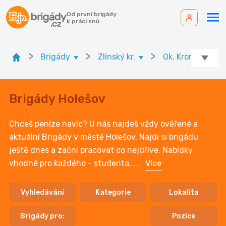
Od první brigády
k práci snů
>
>
>
Brigády
Zlínský kr.
Ok. Kroměříž
Brigády Holešov
Chceš peníze navíc? U nás najdeš vždy ověřené a
aktuální Brigády v městě Holešov. Najdi si brigádu
ještě dnes a začni pracovat co nejdříve. Nabídky
vhodné pro každého - studenta,
...
Více
Vyhledávání
Kategorie
Lokalita
Brigády pro:
Pozice