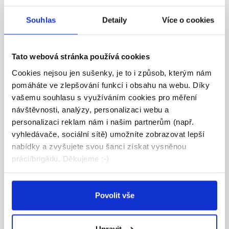
23.07.2026
Souhlas
Detaily
Více o cookies
Obsluha do nového bistra v
ZOO Zlín-Lešná
Tato webová stránka používá cookies
Do nového Bistra Bagha v ZOO Zlín-Lešná
hledáme ...
Cookies nejsou jen sušenky, je to i způsob, kterým nám
Zlín
pomáháte ve zlepšování funkcí i obsahu na webu. Díky
vašemu souhlasu s využíváním cookies pro měření
BARISTRO s.r.o.
návštěvnosti, analýzy, personalizaci webu a
personalizaci reklam nám i našim partnerům (např.
vyhledávače, sociální sítě) umožníte zobrazovat lepší
nabídky a zvyšujete svou šanci získat vysněnou
DALŠÍ NABÍDKY Z
CELÉ ČR
práci/brigádu. Děkujeme :-)
Nově přidáno
DOPORUČUJEME
Povolit vše
Vykládka kamionů Pardubice,
140 Kč čist./hod., umožn...
Upravit