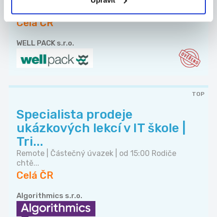
Do našeho týmu a provozu v Dolních Ředicích u
Pa...
Celá ČR
WELL PACK s.r.o.
TOP
Specialista prodeje
ukázkových lekcí v IT škole |
Tri...
Remote | Částečný úvazek | od 15:00 Rodiče
chtě...
Celá ČR
Algorithmics s.r.o.