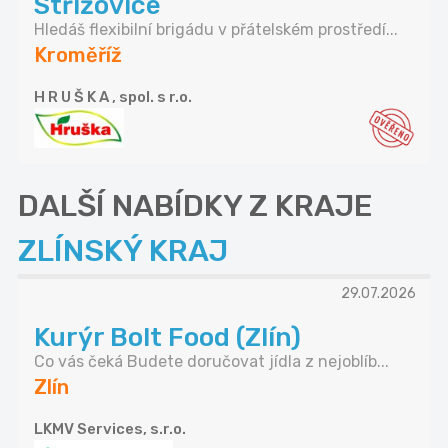
Střížovice
Hledáš flexibilní brigádu v přátelském prostředí...
Kroměříž
H R U Š K A , spol. s r.o.
DALŠÍ NABÍDKY Z KRAJE
ZLÍNSKÝ KRAJ
29.07.2026
Kurýr Bolt Food (Zlín)
Co vás čeká Budete doručovat jídla z nejoblíb...
Zlín
LKMV Services, s.r.o.