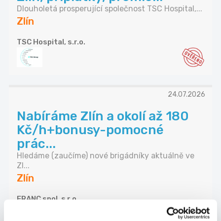
Dlouholetá prosperující společnost TSC Hospital,...
Zlín
TSC Hospital, s.r.o.
24.07.2026
Nabíráme Zlín a okolí až 180
Kč/h+bonusy-pomocné
prác...
Hledáme (zaučíme) nové brigádníky aktuálně ve
Zl...
Zlín
FRANC spol. s r.o.