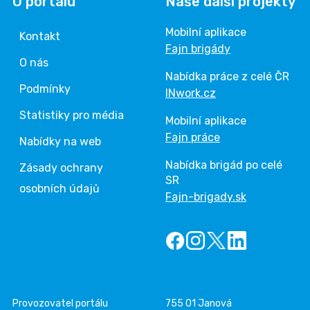
O portálu
Naše další projekty
Mobilní aplikace
Kontakt
Fajn brigády
O nás
Nabídka práce z celé ČR
Podmínky
INwork.cz
Statistiky pro média
Mobilní aplikace
Fajn práce
Nabídky na web
Nabídka brigád po celé
Zásady ochrany
SR
osobních údajů
Fajn-brigady.sk
Provozovatel portálu
755 01 Janová