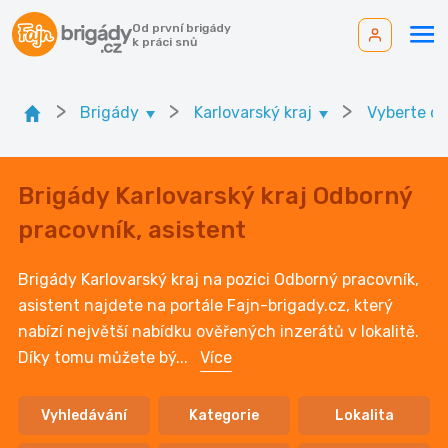
Od první brigády
k práci snů
>
>
>
Brigády
Karlovarský kraj
Vyberte ok
Brigády Karlovarský kraj Odborný
pracovník, asistent
Brigády Karlovarský kraj na pozici Odborný pracovník,
asistent najdete na portále Fajn-brigady.cz, který
nabízí největší nabídku ověřených inzerátů v lokalitě.
Díky tomu můžete bý
...
Více
Vyhledávání
Kategorie
Lokalita