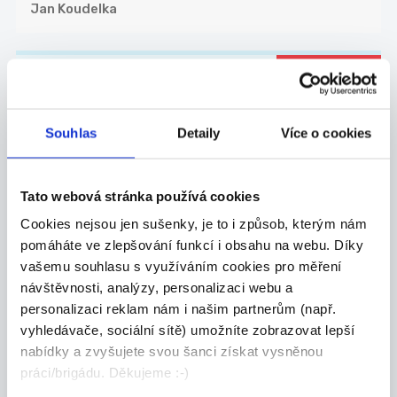
Jan Koudelka
DOPORUČUJEME
Obchodní zástupce pro
nemovitostní projekty
Souhlas
Detaily
Více o cookies
Hledáme zkušeného obchodníka, který posílí náš
t...
Celá ČR
Tato webová stránka používá cookies
Cookies nejsou jen sušenky, je to i způsob, kterým nám
Valora Properity s.r.o.
pomáháte ve zlepšování funkcí i obsahu na webu. Díky
vašemu souhlasu s využíváním cookies pro měření
návštěvnosti, analýzy, personalizaci webu a
personalizaci reklam nám i našim partnerům (např.
27.07.2026
vyhledávače, sociální sítě) umožníte zobrazovat lepší
nabídky a zvyšujete svou šanci získat vysněnou
Mistr stavby pro závod
práci/brigádu. Děkujeme :-)
kolejových staveb