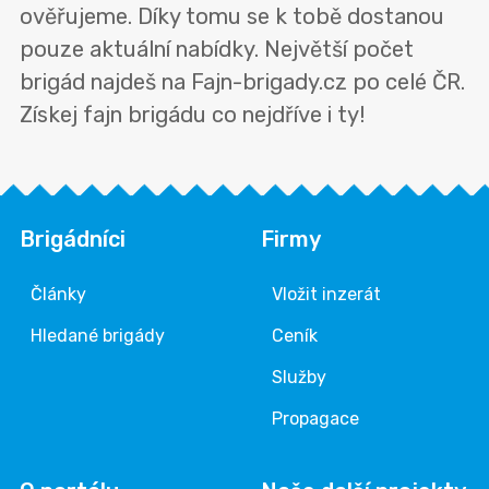
ověřujeme. Díky tomu se k tobě dostanou
pouze aktuální nabídky. Největší počet
brigád najdeš na Fajn-brigady.cz po celé ČR.
Získej fajn brigádu co nejdříve i ty!
Brigádníci
Firmy
Články
Vložit inzerát
Hledané brigády
Ceník
Služby
Propagace