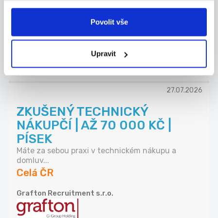
Co u nás budete dělat? - Řídit realizace sta...
Celá ČR
Povolit vše
Chládek & Tintěra, a.s.
Upravit
27.07.2026
ZKUŠENÝ TECHNICKÝ
NÁKUPČÍ | AŽ 70 000 KČ |
PÍSEK
Máte za sebou praxi v technickém nákupu a
domluv...
Celá ČR
Grafton Recruitment s.r.o.