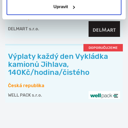
SUPERMARKETU - PRAHA
Upravit
Česká republika
DELMART s.r.o.
DOPORUČUJEME
Výplaty každý den Vykládka
kamionů Jihlava,
140Kč/hodina/čistého
Česká republika
WELL PACK s.r.o.