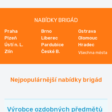
NABÍDKY BRIGÁD
Praha
Brno
Ostrava
Plzeň
Liberec
Olomouc
Ústí n. L.
Pardubice
Hradec
Zlín
České B.
Všechna města
Nejpopulárnější nabídky brigád
Výrobce ozdobných předmětů