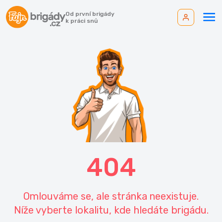
Od první brigády
k práci snů
404
Omlouváme se, ale stránka neexistuje.
Níže vyberte lokalitu, kde hledáte brigádu.