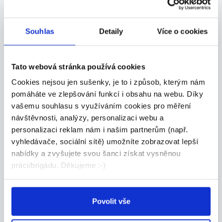
Souhlas
Detaily
Více o cookies
Doporučujeme
Tato webová stránka používá cookies
Cookies nejsou jen sušenky, je to i způsob, kterým nám
pomáháte ve zlepšování funkcí i obsahu na webu. Díky
DOPORUČUJEME
vašemu souhlasu s využíváním cookies pro měření
Do Mekáče na Čerňáku
návštěvnosti, analýzy, personalizaci webu a
hledáme brigoše!
personalizaci reklam nám i našim partnerům (např.
vyhledávače, sociální sítě) umožníte zobrazovat lepší
Česká republika
nabídky a zvyšujete svou šanci získat vysněnou
práci/brigádu. Děkujeme :-)
McDonald's
Povolit vše
DOPORUČUJEME
VEDOUCÍ SMĚNY