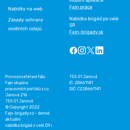
Mobilní aplikace
Fajn práce
Nabídky na web
Nabídka brigád po celé
Zásady ochrany
SR
osobních údajů
Fajn-brigady.sk
Provozovatel portálu
755 01 Janová
Fajn skupina
IČ: 28661141
pracovních portálů s.r.o.
DIČ: CZ28661141
Janová 216
755 01 Janová
© Copyright 2022
Fajn-brigady.cz - denně
aktuální
nabídka brigád z celé ČR i