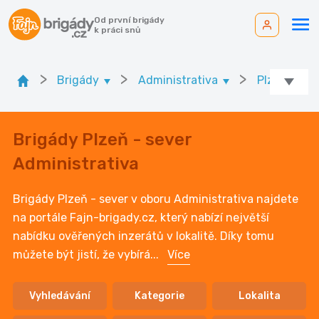
Od první brigády
k práci snů
>
>
>
Brigády
Administrativa
Plzeňský kr
Brigády Plzeň - sever
Administrativa
Brigády Plzeň - sever v oboru Administrativa najdete
na portále Fajn-brigady.cz, který nabízí největší
nabídku ověřených inzerátů v lokalitě. Díky tomu
můžete být jistí, že vybírá
...
Více
Vyhledávání
Kategorie
Lokalita