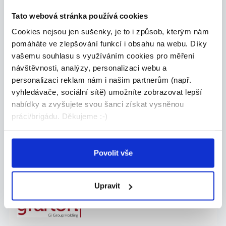
O nás: Nabízíme individuální doučování pro každ...
Tato webová stránka používá cookies
Celá ČR
Cookies nejsou jen sušenky, je to i způsob, kterým nám
pomáháte ve zlepšování funkcí i obsahu na webu. Díky
DOBEST s.r.o.
vašemu souhlasu s využíváním cookies pro měření
návštěvnosti, analýzy, personalizaci webu a
personalizaci reklam nám i našim partnerům (např.
vyhledávače, sociální sítě) umožníte zobrazovat lepší
23.07.2026
nabídky a zvyšujete svou šanci získat vysněnou
práci/brigádu. Děkujeme :-)
Koordinátor výroby |
potravinářství | 60 000 Kč
Máte zkušenosti s plánováním a řízením výroby?
Povolit vše
P...
Celá ČR
Upravit
Grafton Recruitment s.r.o.