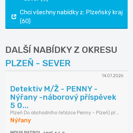
Chci všechny nabídky z: Plzeňský kraj
(60)
DALŠÍ NABÍDKY Z OKRESU
PLZEŇ - SEVER
14.07.2026
Detektiv M/Ž - PENNY -
Nýřany -náborový příspěvek
5 0...
Plzeň Do obchodního řetězce Penny - Plzeň) př...
Nýřany
INDUS PATROL, spol. s r. o.