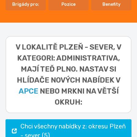
Brigády pro:
Pozice
Benefity
V LOKALITĚ
PLZEŇ - SEVER, V
KATEGORI: ADMINISTRATIVA,
MAJÍ TEĎ PLNO. NASTAV SI
HLÍDAČE NOVÝCH NABÍDEK V
APCE
NEBO MRKNI NA VĚTŠÍ
OKRUH:
Chci všechny nabídky z: okresu Plzeň
- sever (5)