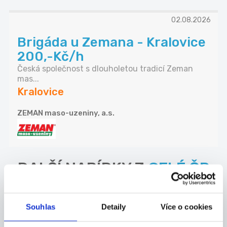
02.08.2026
Brigáda u Zemana - Kralovice
200,-Kč/h
Česká společnost s dlouholetou tradicí Zeman
mas...
Kralovice
ZEMAN maso-uzeniny, a.s.
DALŠÍ NABÍDKY Z
CELÉ ČR
22.07.2026
Souhlas
Detaily
Více o cookies
Online Lektor/ka,
doučovatel/ka-m, čj