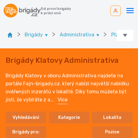
Od první brigády
k práci snů
>
>
>
Brigády
Administrativa
Plzeňský kr
Brigády Klatovy Administrativa
Brigády Klatovy v oboru Administrativa najdete na
portále Fajn-brigady.cz, který nabízí největší nabídku
ověřených inzerátů v lokalitě. Díky tomu můžete být
jistí, že vybíráte z a
...
Více
Vyhledávání
Kategorie
Lokalita
Brigády pro:
Pozice