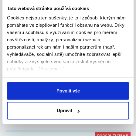
Hledáš stabilní práci, kde se neztratíš a všechn...
Tato webová stránka používá cookies
Celá ČR
Cookies nejsou jen sušenky, je to i způsob, kterým nám
pomáháte ve zlepšování funkcí i obsahu na webu. Díky
Grafton Recruitment s.r.o.
vašemu souhlasu s využíváním cookies pro měření
návštěvnosti, analýzy, personalizaci webu a
personalizaci reklam nám i našim partnerům (např.
vyhledávače, sociální sítě) umožníte zobrazovat lepší
24.07.2026
nabídky a zvyšujete svou šanci získat vysněnou
práci/brigádu. Děkujeme :-)
Manažer obchodního týmu
Allianz | Náborový příspěvek
...
Povolit vše
Přidejte se k Allianz, největší pojišťovně na sv...
Celá ČR
Upravit
Jan Koudelka
DOPORUČUJEME