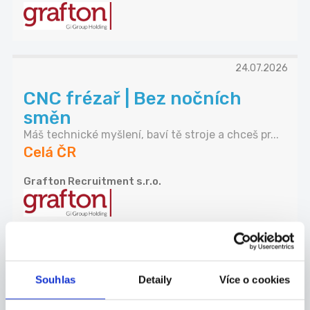
24.07.2026
CNC frézař | Bez nočních
směn
Máš technické myšlení, baví tě stroje a chceš pr...
Celá ČR
Grafton Recruitment s.r.o.
24.07.2026
Souhlas
Detaily
Více o cookies
SKLADNÍK | 32 000 Kč | Bez
nočních směn