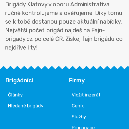
Brigády Klatovy v oboru Administrativa
ručně kontrolujeme a ověřujeme. Díky tomu
se k tobě dostanou pouze aktuální nabídky.
Největší počet brigád najdeš na Fajn-
brigady.cz po celé ČR. Získej fajn brigádu co
nejdříve i ty!
Brigádníci
Firmy
Články
Vložit inzerát
Hledané brigády
Ceník
Služby
Propagace