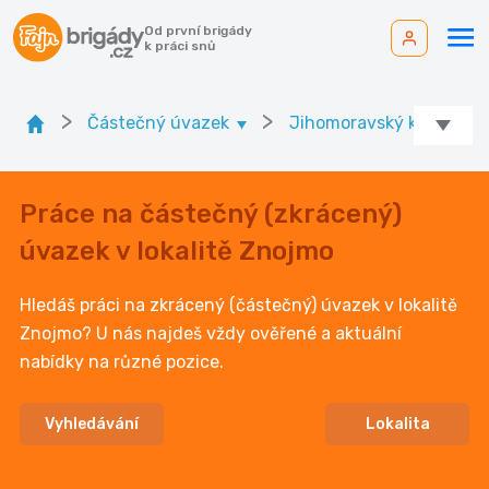
Od první brigády
k práci snů
>
>
>
Částečný úvazek
Jihomoravský kr.
Práce na částečný (zkrácený)
úvazek v lokalitě Znojmo
Hledáš práci na zkrácený (částečný) úvazek v lokalitě
Znojmo? U nás najdeš vždy ověřené a aktuální
nabídky na různé pozice.
Vyhledávání
Lokalita