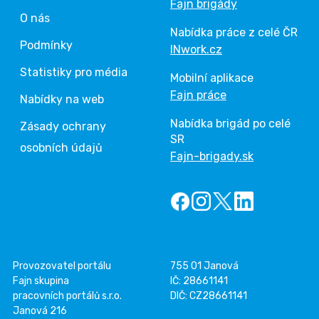
Fajn brigády
O nás
Nabídka práce z celé ČR
Podmínky
INwork.cz
Statistiky pro média
Mobilní aplikace
Fajn práce
Nabídky na web
Nabídka brigád po celé
Zásady ochrany
SR
osobních údajů
Fajn-brigady.sk
Provozovatel portálu
755 01 Janová
Fajn skupina
IČ: 28661141
pracovních portálů s.r.o.
DIČ: CZ28661141
Janová 216