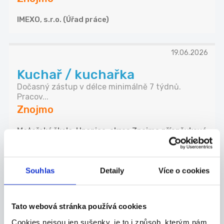
IMEXO, s.r.o. (Úřad práce)
19.06.2026
Kuchař / kuchařka
Dočasný zástup v délce minimálně 7 týdnů.
Pracov...
Znojmo
Mateřská škola, Hnanice, okres Znojmo,příspěvková
organizace (Úřad práce)
Souhlas
Detaily
Více o cookies
18.06.2026
Uklízeč/ka POUZE PRO OZP
Tato webová stránka používá cookies
SDĚLENÍ ZAMĚSTNAVATELE Hledáme šikovného
zaměstn...
Cookies nejsou jen sušenky, je to i způsob, kterým nám