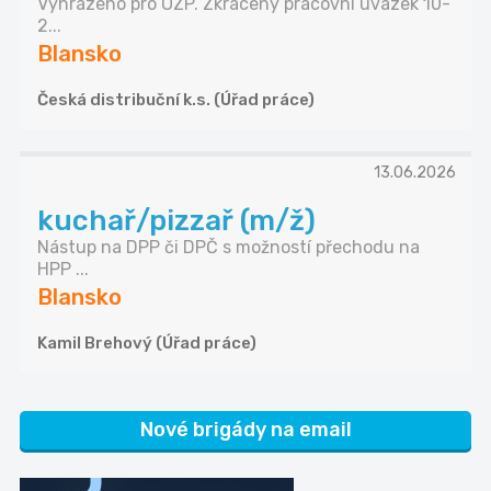
Vyhrazeno pro OZP. Zkrácený pracovní úvazek 10-
2...
Blansko
Česká distribuční k.s. (Úřad práce)
13.06.2026
kuchař/pizzař (m/ž)
Nástup na DPP či DPČ s možností přechodu na
HPP ...
Blansko
Kamil Brehový (Úřad práce)
Nové brigády na email