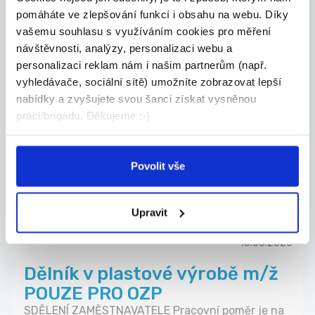
Znojmo
pomáháte ve zlepšování funkcí i obsahu na webu. Díky
vašemu souhlasu s využíváním cookies pro měření
Sociální družstvo Znojmo (Úřad práce)
návštěvnosti, analýzy, personalizaci webu a
personalizaci reklam nám i našim partnerům (např.
vyhledávače, sociální sítě) umožníte zobrazovat lepší
18.06.2026
nabídky a zvyšujete svou šanci získat vysněnou
Manikér, pedikér m/ž
práci/brigádu. Děkujeme :-)
Jedná se o pracovní místo, maximálně 20 hodin
tý...
Znojmo
Povolit vše
Tuan Nguyen Anh - Dong Hoa (Úřad práce)
Upravit
18.06.2026
Dělník v plastové výrobě m/ž
POUZE PRO OZP
SDĚLENÍ ZAMĚSTNAVATELE Pracovní poměr je na