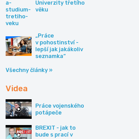
Univerzity třetího
věku
„Práce
v pohostinství -
lepší jak jakákoliv
seznamka“
Všechny články »
Videa
Práce vojenského
potápeče
BREXIT - jak to
bude s prací v