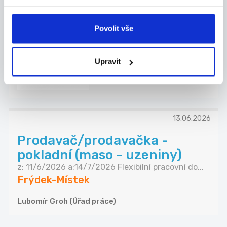
35000 ...
Hledáte povolání s neobvyklou náplní práce?
Povolit vše
Nech...
Nošovice
Upravit
Trenkwalder a.s.
13.06.2026
Prodavač/prodavačka -
pokladní (maso - uzeniny)
z: 11/6/2026 a:14/7/2026 Flexibilní pracovní do...
Frýdek-Místek
Lubomír Groh (Úřad práce)