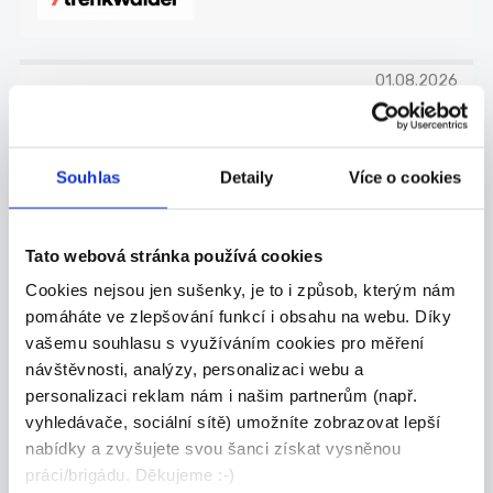
01.08.2026
Řidič/ka - navážení aut -
VOLNÉ VÍKENDY!
Souhlas
Detaily
Více o cookies
Hledáte povolání s neobvyklou náplní práce?
Nech...
Nošovice
Tato webová stránka používá cookies
Trenkwalder a.s.
Cookies nejsou jen sušenky, je to i způsob, kterým nám
pomáháte ve zlepšování funkcí i obsahu na webu. Díky
vašemu souhlasu s využíváním cookies pro měření
návštěvnosti, analýzy, personalizaci webu a
personalizaci reklam nám i našim partnerům (např.
01.08.2026
vyhledávače, sociální sítě) umožníte zobrazovat lepší
Operátor/ka výstupní
nabídky a zvyšujete svou šanci získat vysněnou
kontroly vozidel (29770 -
práci/brigádu. Děkujeme :-)