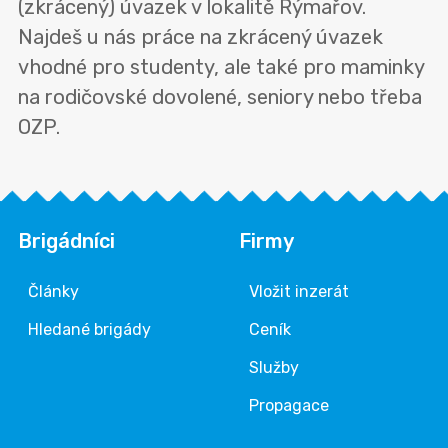
(zkrácený) úvazek v lokalitě Rýmařov.
Najdeš u nás práce na zkrácený úvazek
vhodné pro studenty, ale také pro maminky
na rodičovské dovolené, seniory nebo třeba
OZP.
Brigádníci
Firmy
Články
Vložit inzerát
Hledané brigády
Ceník
Služby
Propagace