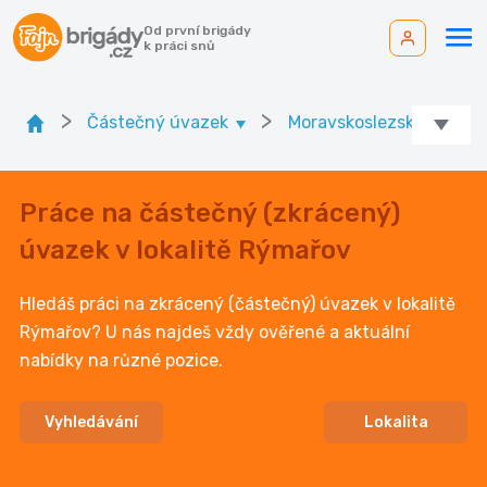
Od první brigády
k práci snů
>
>
Částečný úvazek
Moravskoslezský kr.
Práce na částečný (zkrácený)
úvazek v lokalitě Rýmařov
Hledáš práci na zkrácený (částečný) úvazek v lokalitě
Rýmařov? U nás najdeš vždy ověřené a aktuální
nabídky na různé pozice.
Vyhledávání
Lokalita