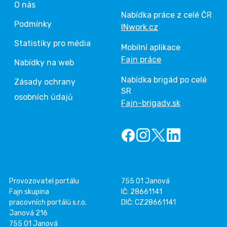
O nás
Nabídka práce z celé ČR
Podmínky
INwork.cz
Statistiky pro média
Mobilní aplikace
Fajn práce
Nabídky na web
Nabídka brigád po celé
Zásady ochrany
SR
osobních údajů
Fajn-brigady.sk
Provozovatel portálu
755 01 Janová
Fajn skupina
IČ: 28661141
pracovních portálů s.r.o.
DIČ: CZ28661141
Janová 216
755 01 Janová