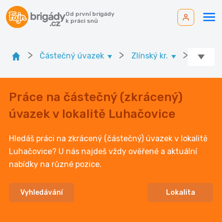
Od první brigády
k práci snů
>
>
>
Částečný úvazek
Zlínský kr.
Ok. Zlí
Práce na částečný (zkrácený)
úvazek v lokalitě Luhačovice
Hledáš práci na zkrácený (částečný) úvazek v lokalitě
Luhačovice? U nás najdeš vždy ověřené a aktuální
nabídky na různé pozice.
Vyhledávání
Lokalita