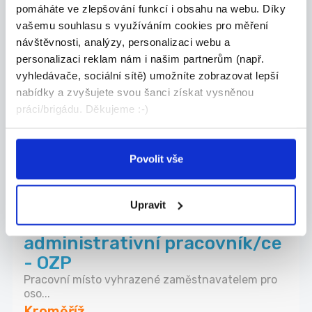
pomáháte ve zlepšování funkcí i obsahu na webu. Díky
Mateřská škola Míškovice, okres Kroměříž (Úřad
vašemu souhlasu s využíváním cookies pro měření
práce)
návštěvnosti, analýzy, personalizaci webu a
personalizaci reklam nám i našim partnerům (např.
14.06.2026
vyhledávače, sociální sítě) umožníte zobrazovat lepší
nabídky a zvyšujete svou šanci získat vysněnou
Řidiči autobusů
práci/brigádu. Děkujeme :-)
pracoviště Kroměříž - Zlínský kraj - Požadujeme:...
Kroměříž
Povolit vše
Z-Group bus a.s. (Úřad práce)
Upravit
13.06.2026
administrativní pracovník/ce
- OZP
Pracovní místo vyhrazené zaměstnavatelem pro
oso...
Kroměříž