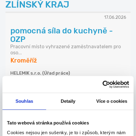
ZLÍNSKÝ KRAJ
17.06.2026
pomocná síla do kuchyně -
OZP
Pracovní místo vyhrazené zaměstnavatelem pro
oso...
Kroměříž
HELEMIK s.r.o. (Úřad práce)
17.06.2026
Souhlas
Detaily
Více o cookies
vedoucí školní jídelny
PRACOVIŠTĚ Míškovice - Náplň práce: zajištění
no...
Tato webová stránka používá cookies
Kroměříž
Cookies nejsou jen sušenky, je to i způsob, kterým nám