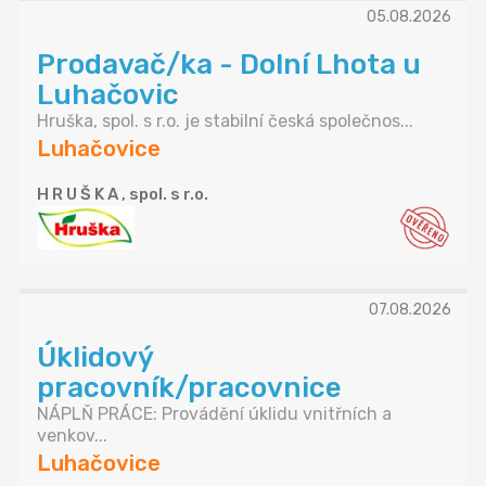
05.08.2026
Prodavač/ka - Dolní Lhota u
Luhačovic
Hruška, spol. s r.o. je stabilní česká společnos...
Luhačovice
H R U Š K A , spol. s r.o.
07.08.2026
Úklidový
pracovník/pracovnice
NÁPLŇ PRÁCE: Provádění úklidu vnitřních a
venkov...
Luhačovice