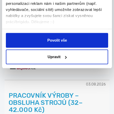
personalizaci reklam nám i našim partnerům (např.
03.08.2026
vyhledávače, sociální sítě) umožníte zobrazovat lepší
ELEKTRIKÁŘ NA JEDNU
nabídky a zvyšujete svou šanci získat vysněnou
práci/brigádu. Děkujeme :-)
SMĚNU (38-42.000 Kč) -
ABSOLVENTI
Hledáme elektrotechnika na JEDNU SMĚNU. Pokud
Povolit vše
má...
Blansko
Upravit
Advantage Consulting, s.r.o.
03.08.2026
PRACOVNÍK VÝROBY –
OBSLUHA STROJŮ (32–
42.000 Kč)