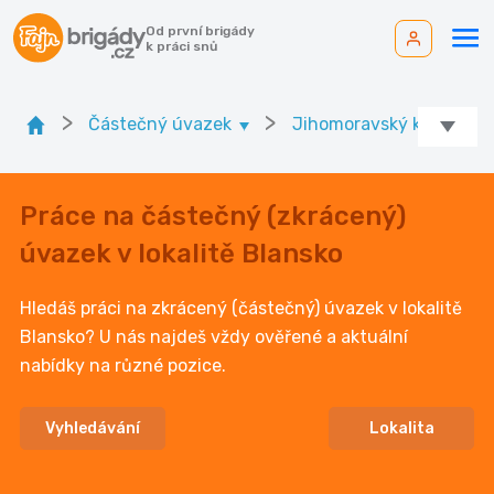
Od první brigády
k práci snů
>
>
>
Částečný úvazek
Jihomoravský kr.
Práce na částečný (zkrácený)
úvazek v lokalitě Blansko
Hledáš práci na zkrácený (částečný) úvazek v lokalitě
Blansko? U nás najdeš vždy ověřené a aktuální
nabídky na různé pozice.
Vyhledávání
Lokalita