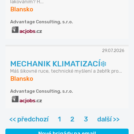
lakováním? H...
Blansko
Advantage Consulting, s.r.o.
29.07.2026
MECHANIK KLIMATIZACÍ❄️
Máš šikovné ruce, technické myšlení a žebřík pro...
Blansko
Advantage Consulting, s.r.o.
<< předchozí
1
2
3
další >>
Nové brigády na email