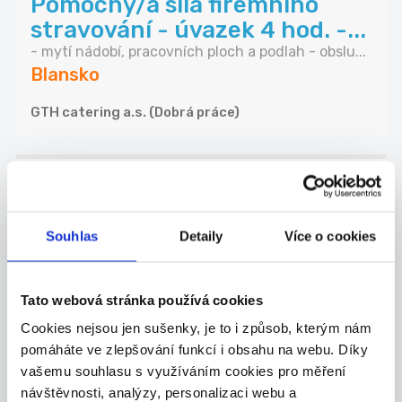
Pomocný/á síla firemního
stravování - úvazek 4 hod. -...
- mytí nádobí, pracovních ploch a podlah - obslu...
Blansko
GTH catering a.s. (Dobrá práce)
03.08.2026
ELEKTRIKÁŘ NA JEDNU
SMĚNU (38.000-42.000 Kč)
Souhlas
Detaily
Více o cookies
Do našeho kolektivu přijmeme šikovného
elektriká...
Blansko
Tato webová stránka používá cookies
Cookies nejsou jen sušenky, je to i způsob, kterým nám
Advantage Consulting, s.r.o.
pomáháte ve zlepšování funkcí i obsahu na webu. Díky
vašemu souhlasu s využíváním cookies pro měření
návštěvnosti, analýzy, personalizaci webu a