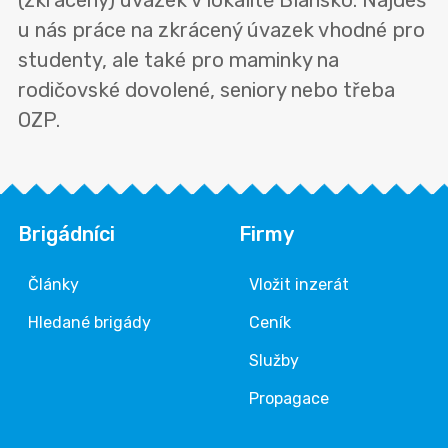
(zkrácený) úvazek v lokalitě Blansko. Najdeš
u nás práce na zkrácený úvazek vhodné pro
studenty, ale také pro maminky na
rodičovské dovolené, seniory nebo třeba
OZP.
Brigádníci
Firmy
Články
Vložit inzerát
Hledané brigády
Ceník
Služby
Propagace