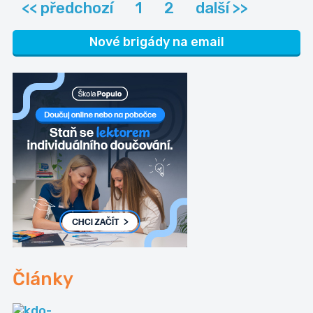
<< předchozí
1
2
další >>
Nové brigády na email
Články