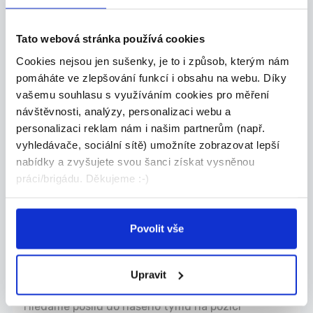
Benešov (Úřad práce)
Tato webová stránka používá cookies
16.07.2026
Cookies nejsou jen sušenky, je to i způsob, kterým nám
Vychovatel/ka školní družiny
pomáháte ve zlepšování funkcí i obsahu na webu. Díky
vašemu souhlasu s využíváním cookies pro měření
a školního klubu M/...
návštěvnosti, analýzy, personalizaci webu a
Hledáme nové kolegyně a kolegy do našeho týmu
personalizaci reklam nám i našim partnerům (např.
na...
vyhledávače, sociální sítě) umožníte zobrazovat lepší
Benešov
nabídky a zvyšujete svou šanci získat vysněnou
ARCHA základní škola a mateřská škola při Církvi
práci/brigádu. Děkujeme :-)
československé husitské (Úřad práce)
Povolit vše
10.07.2026
Závozník/ice, pomocný/á
Upravit
pracovník/ice
Hledáme posilu do našeho týmu na pozici