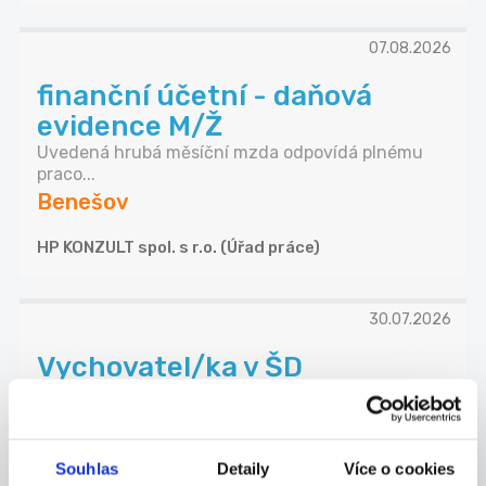
07.08.2026
finanční účetní - daňová
evidence M/Ž
Uvedená hrubá měsíční mzda odpovídá plnému
praco...
Benešov
HP KONZULT spol. s r.o. (Úřad práce)
30.07.2026
Vychovatel/ka v ŠD
Práce s dětmi od 6 do 12 let FKSP
Benešov
Základní škola a Mateřská škola Teplýšovice, okres
Souhlas
Detaily
Více o cookies