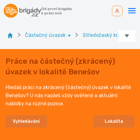
Od první brigády
k práci snů
>
>
>
Částečný úvazek
Středočeský kr.
O
Práce na částečný (zkrácený)
úvazek v lokalitě Benešov
Hledáš práci na zkrácený (částečný) úvazek v lokalitě
Benešov? U nás najdeš vždy ověřené a aktuální
nabídky na různé pozice.
Vyhledávání
Lokalita