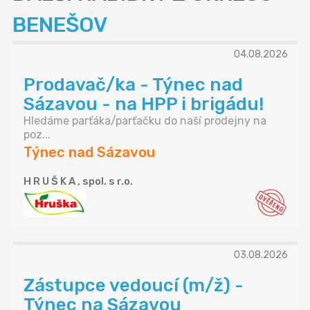
BENEŠOV
04.08.2026
Prodavač/ka - Týnec nad
Sázavou - na HPP i brigádu!
Hledáme parťáka/parťačku do naší prodejny na
poz...
Týnec nad Sázavou
H R U Š K A , spol. s r.o.
03.08.2026
Zástupce vedoucí (m/ž) -
Týnec na Sázavou