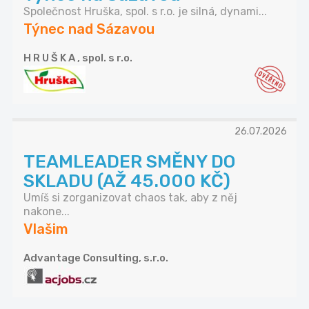
Společnost Hruška, spol. s r.o. je silná, dynami...
Týnec nad Sázavou
H R U Š K A , spol. s r.o.
26.07.2026
TEAMLEADER SMĚNY DO
SKLADU (AŽ 45.000 KČ)
Umíš si zorganizovat chaos tak, aby z něj
nakone...
Vlašim
Advantage Consulting, s.r.o.