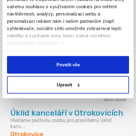
vašemu souhlasu s využíváním cookies pro měření
návštěvnosti, analýzy, personalizaci webu a
personalizaci reklam nám i našim partnerům (např.
01.08.2026
vyhledávače, sociální sítě) umožníte zobrazovat lepší
Do Burger Brothers U Koňa
nabídky a zvyšujete svou šanci získat vysněnou
hledáme paní na umývání
práci/brigádu. Děkujeme :-)
nád...
Do naší restaurace hledání posilu na úklid resta...
Povolit vše
Luhačovice
Brothers family s.r.o.
Upravit
28.07.2026
Úklid kanceláří v Otrokovicích
Hledáme pečlivou osobu pro pravidelný úklid
kanc...
Otrokovice