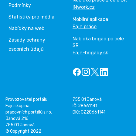
Podmínky
INwork.cz
Statistiky pro média
Mobilní aplikace
Fajn práce
Nabídky na web
Nabídka brigád po celé
Zásady ochrany
SR
osobních údajů
Fajn-brigady.sk
Provozovatel portálu
755 01 Janová
Fajn skupina
IČ: 28661141
pracovních portálů s.r.o.
DIČ: CZ28661141
Janová 216
755 01 Janová
© Copyright 2022