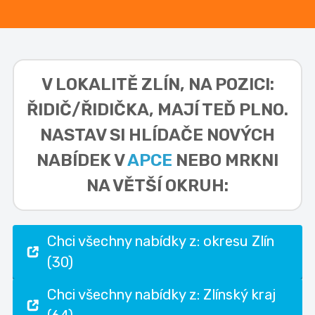
V LOKALITĚ
ZLÍN, NA POZICI:
ŘIDIČ/ŘIDIČKA,
MAJÍ TEĎ PLNO.
NASTAV SI HLÍDAČE NOVÝCH
NABÍDEK V
APCE
NEBO MRKNI
NA VĚTŠÍ OKRUH:
Chci všechny nabídky z: okresu Zlín
(30)
Chci všechny nabídky z: Zlínský kraj