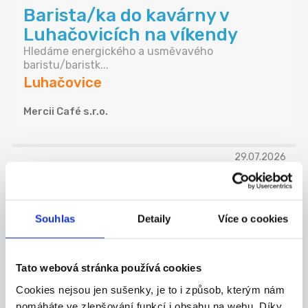
Barista/ka do kavárny v
Luhačovicích na víkendy
Hledáme energického a usměvavého
baristu/baristk...
Luhačovice
Mercii Café s.r.o.
29.07.2026
Práce ve výrobě – ranní a
noční směny
Souhlas
Detaily
Více o cookies
Aktuálně hledáme fyzicky zdatného brigádníka do
...
Otrokovice
Tato webová stránka používá cookies
Galvena, s.r.o.
Cookies nejsou jen sušenky, je to i způsob, kterým nám
pomáháte ve zlepšování funkcí i obsahu na webu. Díky