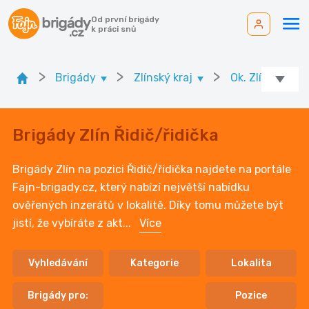
Od první brigády
k práci snů
>
>
>
>
Brigády
Zlínský kraj
Ok. Zlín
Brigády Zlín Řidič/řidička
Brigády Zlín na pozici Řidič/řidička najdete na portále
Fajn-brigady.cz, který nabízí největší nabídku
ověřených inzerátů v lokalitě. Díky tomu můžete být
jistí, že vybíráte z akt
...
Více
Vyhledávání
Kategorie
Lokalita
Brigády pro:
Pozice