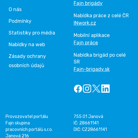
Fajn brigády
O nás
Nabídka práce z celé ČR
Podmínky
INwork.cz
Statistiky pro média
Mobilní aplikace
Fajn práce
Nabídky na web
Nabídka brigád po celé
Zásady ochrany
SR
osobních údajů
Fajn-brigady.sk
Provozovatel portálu
755 01 Janová
Fajn skupina
IČ: 28661141
pracovních portálů s.r.o.
DIČ: CZ28661141
Janová 216