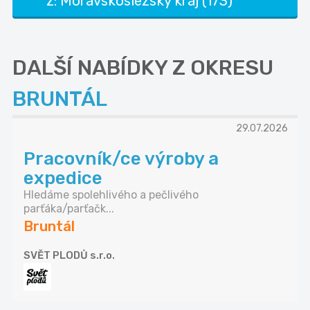
z: Moravskoslezský kraj (173)
DALŠÍ NABÍDKY Z OKRESU
BRUNTÁL
29.07.2026
Pracovník/ce výroby a
expedice
Hledáme spolehlivého a pečlivého
parťáka/parťačk...
Bruntál
SVĚT PLODŮ s.r.o.