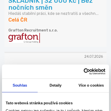
SKLADNÍK | 32 000 Kč | Bez
nočních směn
Hledáš stabilní práci, kde se neztratíš a všechn...
Celá ČR
Grafton Recruitment s.r.o.
24.07.2026
Manažer obchodního týmu
Allianz | Náborový příspěvek
...
Souhlas
Detaily
Více o cookies
Přidejte se k Allianz, největší pojišťovně na sv...
Celá ČR
Tato webová stránka používá cookies
Jan Koudelka
Cookies nejsou jen sušenky, je to i způsob, kterým nám