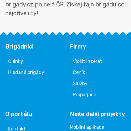
brigady.cz po celé ČR. Získej fajn brigádu co
nejdříve i ty!
Brigádníci
Firmy
Články
Vložit inzerát
Hledané brigády
Ceník
Služby
Propagace
O portálu
Naše další projekty
Mobilní aplikace
Kontakt