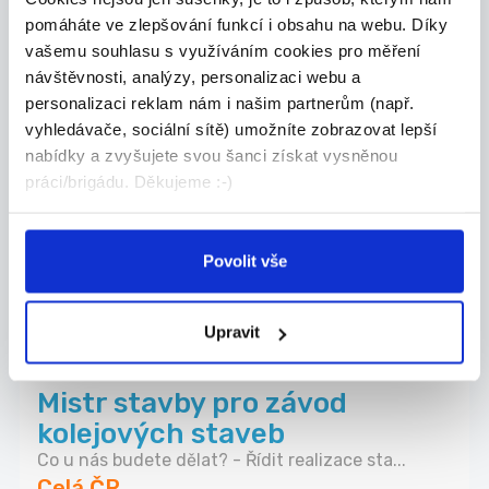
pomáháte ve zlepšování funkcí i obsahu na webu. Díky
DOPORUČUJEME
vašemu souhlasu s využíváním cookies pro měření
návštěvnosti, analýzy, personalizaci webu a
Obchodní zástupce pro
personalizaci reklam nám i našim partnerům (např.
nemovitostní projekty
vyhledávače, sociální sítě) umožníte zobrazovat lepší
Hledáme zkušeného obchodníka, který posílí náš
nabídky a zvyšujete svou šanci získat vysněnou
t...
práci/brigádu. Děkujeme :-)
Celá ČR
Valora Properity s.r.o.
Povolit vše
Upravit
27.07.2026
Mistr stavby pro závod
kolejových staveb
Co u nás budete dělat? - Řídit realizace sta...
Celá ČR