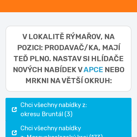
V LOKALITĚ
RÝMAŘOV, NA
POZICI: PRODAVAČ/KA,
MAJÍ
TEĎ PLNO. NASTAV SI HLÍDAČE
NOVÝCH NABÍDEK V
APCE
NEBO
MRKNI NA VĚTŠÍ OKRUH:
Chci všechny nabídky z:
okresu Bruntál (3)
Chci všechny nabídky