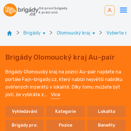
Od první brigády
k práci snů
>
>
>
Brigády
Olomoucký kraj
Vyberte ok
Brigády Olomoucký kraj Au-pair
Brigády Olomoucký kraj na pozici Au-pair najdete na
portále Fajn-brigady.cz, který nabízí největší nabídku
ověřených inzerátů v lokalitě. Díky tomu můžete být
jistí, že vybíráte z
...
Více
Vyhledávání
Kategorie
Lokalita
Brigády pro:
Pozice
Benefity