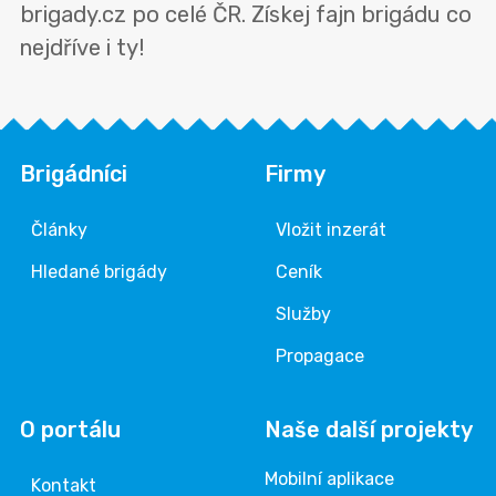
brigady.cz po celé ČR. Získej fajn brigádu co
nejdříve i ty!
Brigádníci
Firmy
Články
Vložit inzerát
Hledané brigády
Ceník
Služby
Propagace
O portálu
Naše další projekty
Mobilní aplikace
Kontakt