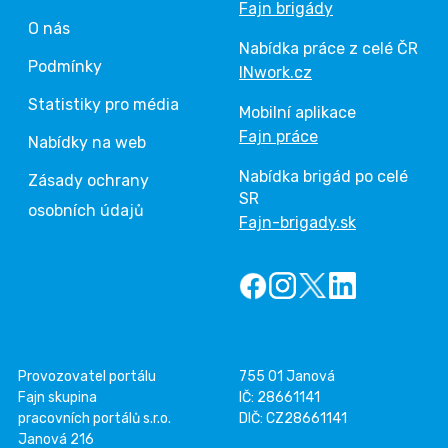
Fajn brigády
O nás
Nabídka práce z celé ČR
Podmínky
INwork.cz
Statistiky pro média
Mobilní aplikace
Fajn práce
Nabídky na web
Nabídka brigád po celé
Zásady ochrany
SR
osobních údajů
Fajn-brigady.sk
Provozovatel portálu
755 01 Janová
Fajn skupina
IČ: 28661141
pracovních portálů s.r.o.
DIČ: CZ28661141
Janová 216