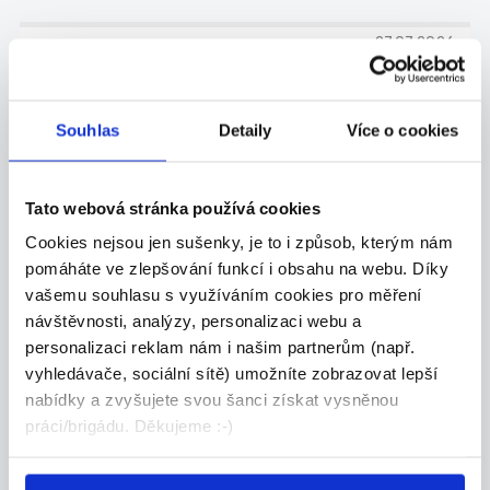
27.07.2026
ZKUŠENÝ TECHNICKÝ
NÁKUPČÍ | AŽ 70 000 KČ |
Souhlas
Detaily
Více o cookies
PÍSEK
Máte za sebou praxi v technickém nákupu a
domluv...
Tato webová stránka používá cookies
Celá ČR
Cookies nejsou jen sušenky, je to i způsob, kterým nám
pomáháte ve zlepšování funkcí i obsahu na webu. Díky
Grafton Recruitment s.r.o.
vašemu souhlasu s využíváním cookies pro měření
návštěvnosti, analýzy, personalizaci webu a
personalizaci reklam nám i našim partnerům (např.
vyhledávače, sociální sítě) umožníte zobrazovat lepší
27.07.2026
nabídky a zvyšujete svou šanci získat vysněnou
práci/brigádu. Děkujeme :-)
SEŘIZOVAČ, PLASTAŘINA |
PÍSEK | NÁBOROVÝ PŘÍSPĚVEK