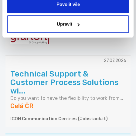
Hledáme nové kolegy na pozice SEŘIZOVAČ
Povolit vše
VSTŘIKOL...
Celá ČR
Upravit
Grafton Recruitment s.r.o.
27.07.2026
Technical Support &
Customer Process Solutions
wi...
Do you want to have the flexibility to work from...
Celá ČR
ICON Communication Centres (Jobstack.it)