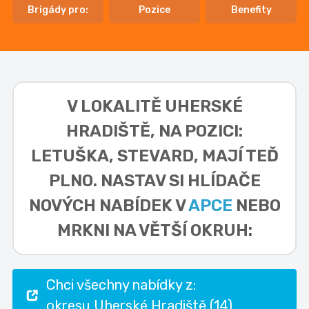
Brigády pro:
Pozice
Benefity
V LOKALITĚ
UHERSKÉ
HRADIŠTĚ, NA POZICI:
LETUŠKA, STEVARD,
MAJÍ TEĎ
PLNO. NASTAV SI HLÍDAČE
NOVÝCH NABÍDEK V
APCE
NEBO
MRKNI NA VĚTŠÍ OKRUH:
Chci všechny nabídky z:
okresu Uherské Hradiště (14)