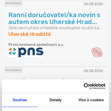
Nově přidáno
06.08.2026
Ranní doručovatel/ka novin s
autem okres Uherské Hrad...
Jste ranní ptáče a hledáte smysluplné využití ča...
Uherské Hradiště
První novinová společnost a.s.
Nově přidáno
06.08.2026
Brigáda na 3 hod/denně za
6400 Kč - Doručovatel -
Uhe...
Souhlas
Detaily
Více o cookies
Jste ranní ptáče a hledáte smysluplné využití ča...
Uherské Hradiště