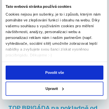
Tato webová stránka používá cookies
První novinová společnost a.s.
Cookies nejsou jen sušenky, je to i způsob, kterým nám
pomáháte ve zlepšování funkcí i obsahu na webu. Díky
vašemu souhlasu s využíváním cookies pro měření
návštěvnosti, analýzy, personalizaci webu a
TOP
personalizaci reklam nám i našim partnerům (např.
BRIGÁDA - pokladna, pulty,
vyhledávače, sociální sítě) umožníte zobrazovat lepší
doplňování zboží od 172 Kč...
nabídky a zvyšujete svou šanci získat vysněnou
práci/brigádu. Děkujeme :-)
Doplňování zboží do regálů podle potřeby Kontrol...
Uherské Hradiště
Natanna s.r.o.
Povolit vše
Upravit
TOP
TOP BRIGÁDA na pokladně od