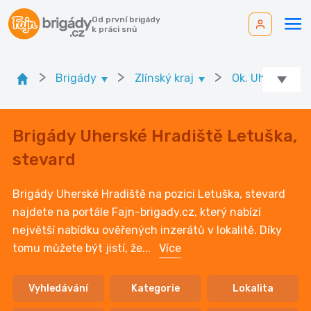
Od první brigády
k práci snů
>
>
>
Brigády
Zlínský kraj
Ok. Uherské Hr
Brigády Uherské Hradiště Letuška,
stevard
Brigády Uherské Hradiště na pozici Letuška, stevard
najdete na portále Fajn-brigady.cz, který nabízí
největší nabídku ověřených inzerátů v lokalitě. Díky
tomu můžete být jistí, že
...
Více
Vyhledávání
Kategorie
Lokalita