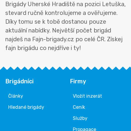
Brigády Uherské Hradiště na pozici Letuška,
stevard ručně kontrolujeme a ověřujeme.
Díky tomu se k tobě dostanou pouze
aktuální nabídky. Největší počet brigád
najdeš na Fajn-brigady.cz po celé ČR. Získej
fajn brigádu co nejdříve i ty!
Brigádníci
Firmy
Články
Vložit inzerát
Hledané brigády
Ceník
Služby
Propagace