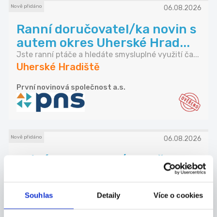
Nově přidáno
06.08.2026
Ranní doručovatel/ka novin s
autem okres Uherské Hrad...
Jste ranní ptáče a hledáte smysluplné využití ča...
Uherské Hradiště
První novinová společnost a.s.
Nově přidáno
06.08.2026
Brigáda na 3 hod/denně za
6400 Kč - Doručovatel -
Uhe...
Souhlas
Detaily
Více o cookies
Jste ranní ptáče a hledáte smysluplné využití ča...
Uherské Hradiště