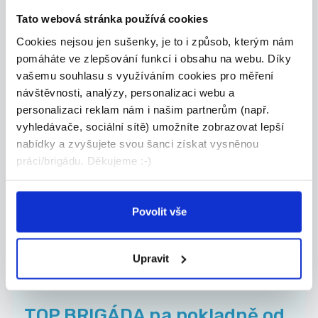
Tato webová stránka používá cookies
První novinová společnost a.s.
Cookies nejsou jen sušenky, je to i způsob, kterým nám
pomáháte ve zlepšování funkcí i obsahu na webu. Díky
vašemu souhlasu s využíváním cookies pro měření
návštěvnosti, analýzy, personalizaci webu a
TOP
personalizaci reklam nám i našim partnerům (např.
BRIGÁDA - pokladna, pulty,
vyhledávače, sociální sítě) umožníte zobrazovat lepší
doplňování zboží od 172 Kč...
nabídky a zvyšujete svou šanci získat vysněnou
práci/brigádu. Děkujeme :-)
Doplňování zboží do regálů podle potřeby Kontrol...
Uherské Hradiště
Natanna s.r.o.
Povolit vše
Upravit
TOP
TOP BRIGÁDA na pokladně od