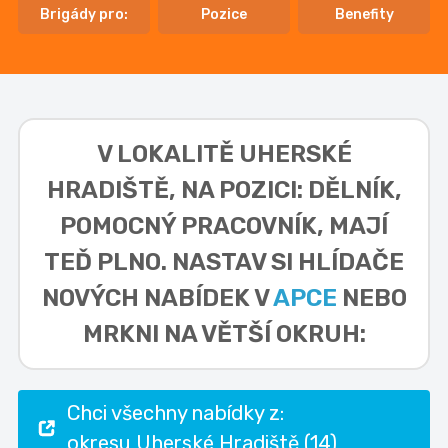
Brigády pro:
Pozice
Benefity
V LOKALITĚ
UHERSKÉ
HRADIŠTĚ, NA POZICI: DĚLNÍK,
POMOCNÝ PRACOVNÍK,
MAJÍ
TEĎ PLNO. NASTAV SI HLÍDAČE
NOVÝCH NABÍDEK V
APCE
NEBO
MRKNI NA VĚTŠÍ OKRUH:
Chci všechny nabídky z:
okresu Uherské Hradiště (14)