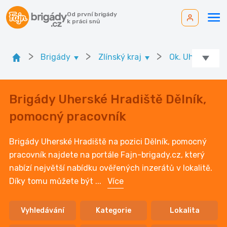
Od první brigády
k práci snů
>
>
>
Brigády
Zlínský kraj
Ok. Uherské Hr
Brigády Uherské Hradiště Dělník,
pomocný pracovník
Brigády Uherské Hradiště na pozici Dělník, pomocný
pracovník najdete na portále Fajn-brigady.cz, který
nabízí největší nabídku ověřených inzerátů v lokalitě.
Díky tomu můžete být
...
Více
Vyhledávání
Kategorie
Lokalita