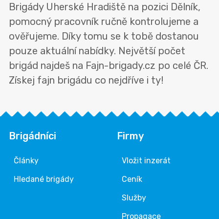
Brigády Uherské Hradiště na pozici Dělník,
pomocný pracovník ručně kontrolujeme a
ověřujeme. Díky tomu se k tobě dostanou
pouze aktuální nabídky. Největší počet
brigád najdeš na Fajn-brigady.cz po celé ČR.
Získej fajn brigádu co nejdříve i ty!
Brigádníci
Firmy
Články
Vložit inzerát
Hledané brigády
Ceník
Služby
Propagace