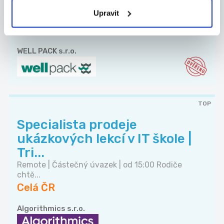
Do našeho týmu a provozu v Dolních Ředicích u
Upravit
Pa...
Celá ČR
WELL PACK s.r.o.
TOP
Specialista prodeje
ukázkových lekcí v IT škole |
Tri...
Remote | Částečný úvazek | od 15:00 Rodiče
chtě...
Celá ČR
Algorithmics s.r.o.