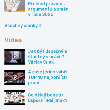
Přehled pravidel,
argumentů a změn
v roce 2026
Všechny články »
Videa
Jak být úspěšný a
šťastný v práci ?
Václav Cílek
A zase jeden výběr
TOP 10 nejhorších
prací
Co dělají bohatí/
úspěšní lidé jinak?