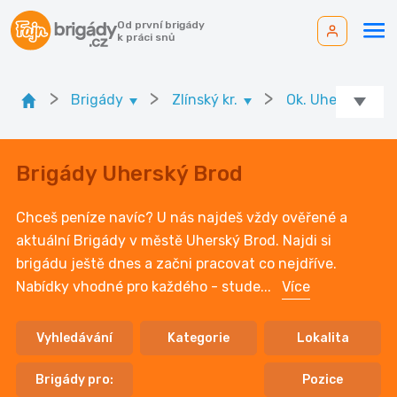
Od první brigády
k práci snů
>
>
>
Brigády
Zlínský kr.
Ok. Uherské Hrad
Brigády Uherský Brod
Chceš peníze navíc? U nás najdeš vždy ověřené a
aktuální Brigády v městě Uherský Brod. Najdi si
brigádu ještě dnes a začni pracovat co nejdříve.
Nabídky vhodné pro každého - stude
...
Více
Vyhledávání
Kategorie
Lokalita
Brigády pro:
Pozice