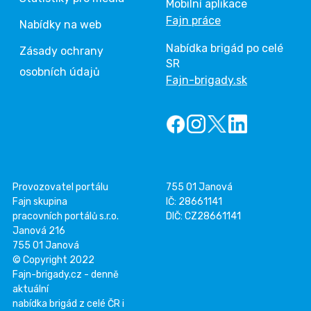
Mobilní aplikace
Fajn práce
Nabídky na web
Nabídka brigád po celé
Zásady ochrany
SR
osobních údajů
Fajn-brigady.sk
Provozovatel portálu
755 01 Janová
Fajn skupina
IČ: 28661141
pracovních portálů s.r.o.
DIČ: CZ28661141
Janová 216
755 01 Janová
© Copyright 2022
Fajn-brigady.cz - denně
aktuální
nabídka brigád z celé ČR i