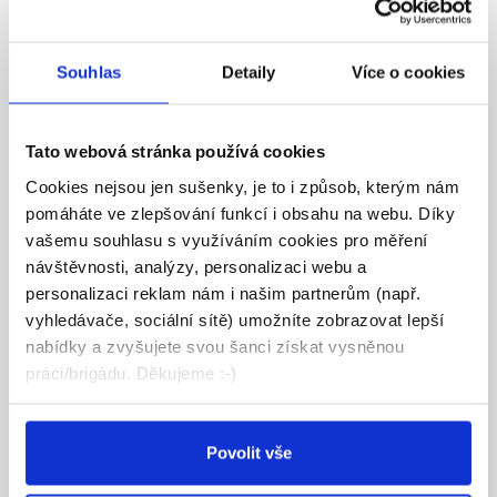
24.07.2026
Souhlas
Detaily
Více o cookies
Nabíráme Zlín a okolí až 180
Kč/h+bonusy-pomocné
Tato webová stránka používá cookies
prác...
Cookies nejsou jen sušenky, je to i způsob, kterým nám
Hledáme (zaučíme) nové brigádníky aktuálně ve
Zl...
pomáháte ve zlepšování funkcí i obsahu na webu. Díky
Zlín
vašemu souhlasu s využíváním cookies pro měření
návštěvnosti, analýzy, personalizaci webu a
FRANC spol. s r.o.
personalizaci reklam nám i našim partnerům (např.
vyhledávače, sociální sítě) umožníte zobrazovat lepší
nabídky a zvyšujete svou šanci získat vysněnou
DALŠÍ NABÍDKY Z
CELÉ ČR
práci/brigádu. Děkujeme :-)
Nově přidáno
DOPORUČUJEME
Vykládka kamionů Pardubice,
Povolit vše
140 Kč čist./hod., umožn...