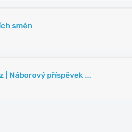
ních směn
| Náborový příspěvek ...