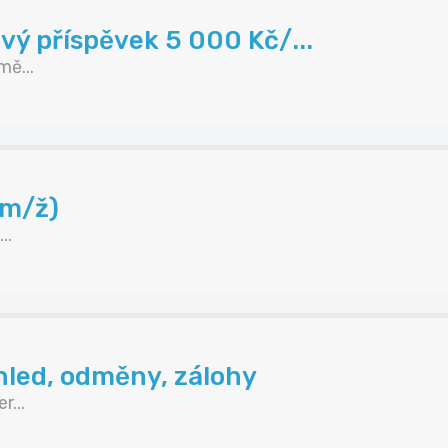
vý příspěvek 5 000 Kč/...
ě...
(m/ž)
..
hled, odměny, zálohy
...