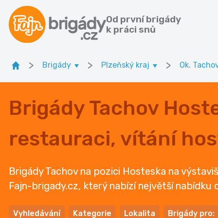
Od první brigády
k práci snů
>
>
>
Brigády
Plzeňský kraj
Ok. Tacho
Brigády Tachov Hostes
restauraci, vítání ho
Brigády Tachov na pozici Hosteska na výstavišti
Fajn-brigady.cz, který nabízí největší nabídku o
Vyhledávání
Kategorie
Lokalita
Brigády pro: