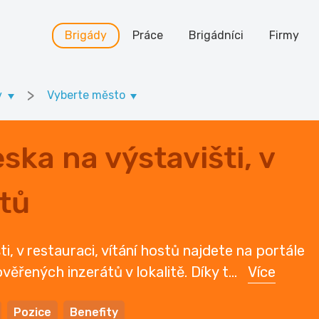
Brigády
Práce
Brigádníci
Firmy
>
v
Vyberte město
ka na výstavišti, v
stů
, v restauraci, vítání hostů najdete na portále
věřených inzerátů v lokalitě. Díky t
...
Více
Pozice
Benefity