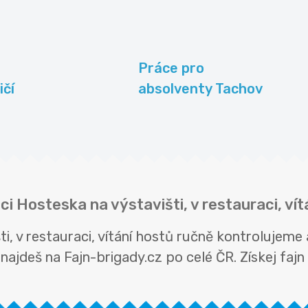
Práce pro
ičí
absolventy Tachov
ci Hosteska na výstavišti, v restauraci, ví
ti, v restauraci, vítání hostů ručně kontrolujem
ajdeš na Fajn-brigady.cz po celé ČR. Získej fajn b