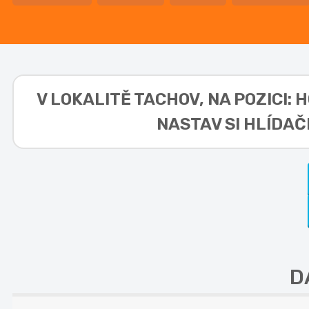
V LOKALITĚ
TACHOV, NA POZICI: 
NASTAV SI HLÍDAČ
D