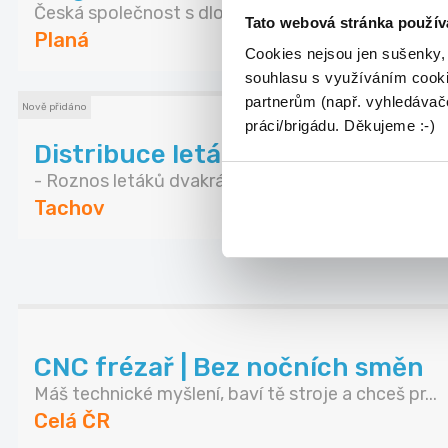
Česká společnost s dlouholetou tradicí Zeman mas
Tato webová stránka použív
Planá
Cookies nejsou jen sušenky,
souhlasu s využíváním cooki
partnerům (např. vyhledávače
Nově přidáno
práci/brigádu. Děkujeme :-)
Distribuce letáků - Tachov
- Roznos letáků dvakrát týdně - Na každý roznos..
Tachov
CNC frézař | Bez nočních směn
Máš technické myšlení, baví tě stroje a chceš pr...
Celá ČR