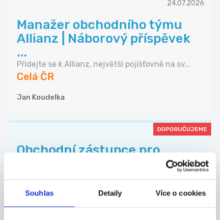
24.07.2026
Manažer obchodního týmu
Allianz | Náborový příspěvek
...
Přidejte se k Allianz, největší pojišťovně na sv...
Celá ČR
Jan Koudelka
DOPORUČUJEME
Obchodní zástupce pro
nemovitostní projekty
Hledáme zkušeného obchodníka, který posílí náš
t...
Souhlas
Detaily
Více o cookies
Celá ČR
Valora Properity s.r.o.