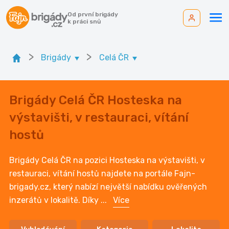
Od první brigády
k práci snů
>
>
Brigády
Celá ČR
Brigády Celá ČR Hosteska na
výstavišti, v restauraci, vítání
hostů
Brigády Celá ČR na pozici Hosteska na výstavišti, v
restauraci, vítání hostů najdete na portále Fajn-
brigady.cz, který nabízí největší nabídku ověřených
inzerátů v lokalitě. Díky
...
Více