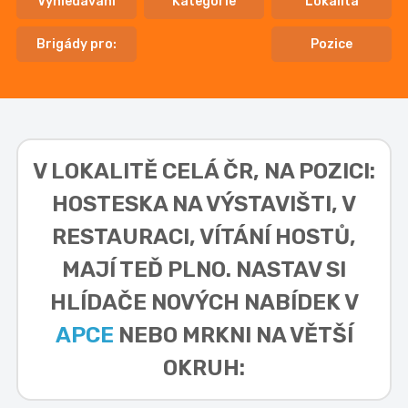
Vyhledávání
Kategorie
Lokalita
Brigády pro:
Pozice
V LOKALITĚ
CELÁ ČR, NA POZICI:
HOSTESKA NA VÝSTAVIŠTI, V
RESTAURACI, VÍTÁNÍ HOSTŮ,
MAJÍ TEĎ PLNO. NASTAV SI
HLÍDAČE NOVÝCH NABÍDEK V
APCE
NEBO MRKNI NA VĚTŠÍ
OKRUH: