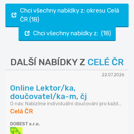
Chci všechny nabídky z: okresu Celá
ČR (18)
Chci všechny nabídky z: (18)
DALŠÍ NABÍDKY Z
CELÉ ČR
22.07.2026
Online Lektor/ka,
doučovatel/ka-m, čj
O nás: Nabízíme individuální doučování pro každ...
Celá ČR
DOBEST s.r.o.