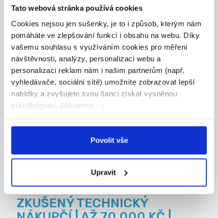
Tato webová stránka používá cookies
Cookies nejsou jen sušenky, je to i způsob, kterým nám
pomáháte ve zlepšování funkcí i obsahu na webu. Díky
vašemu souhlasu s využíváním cookies pro měření
27.07.2026
návštěvnosti, analýzy, personalizaci webu a
Mistr stavby pro závod
personalizaci reklam nám i našim partnerům (např.
vyhledávače, sociální sítě) umožníte zobrazovat lepší
kolejových staveb
nabídky a zvyšujete svou šanci získat vysněnou
Co u nás budete dělat? - Řídit realizace sta...
práci/brigádu. Děkujeme :-)
Celá ČR
Chládek & Tintěra, a.s.
Povolit vše
Upravit
27.07.2026
ZKUŠENÝ TECHNICKÝ
NÁKUPČÍ | AŽ 70 000 KČ |