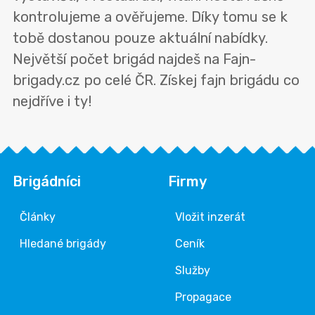
kontrolujeme a ověřujeme. Díky tomu se k
tobě dostanou pouze aktuální nabídky.
Největší počet brigád najdeš na Fajn-
brigady.cz po celé ČR. Získej fajn brigádu co
nejdříve i ty!
Brigádníci
Firmy
Články
Vložit inzerát
Hledané brigády
Ceník
Služby
Propagace