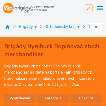
Od první brigády
k práci snů
>
>
>
Brigády
Středočeský kraj
Ok. Nymb
Brigády Nymburk Doplňovač zboží,
merchandiser
Brigády Nymburk na pozici Doplňovač zboží,
merchandiser najdete na portále Fajn-brigady.cz,
který nabízí největší nabídku ověřených inzerátů v
lokalitě. Díky tomu můžete být jistí
...
Více
Vyhledávání
Kategorie
Lokalita