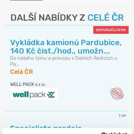
DALŠÍ NABÍDKY Z
CELÉ ČR
DOPORUČUJEME
Vykládka kamionů Pardubice,
140 Kč čist./hod., umožn...
Do našeho týmu a provozu v Dolních Ředicích u
Pa...
Celá ČR
WELL PACK s.r.o.
TOP
Specialista prodeje