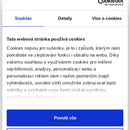
ukázkových lekcí v IT škole |
Tri...
Remote | Částečný úvazek | od 15:00 Rodiče
Souhlas
Detaily
Více o cookies
chtě...
Celá ČR
Tato webová stránka používá cookies
Algorithmics s.r.o.
Cookies nejsou jen sušenky, je to i způsob, kterým nám
pomáháte ve zlepšování funkcí i obsahu na webu. Díky
vašemu souhlasu s využíváním cookies pro měření
návštěvnosti, analýzy, personalizaci webu a
TOP
personalizaci reklam nám i našim partnerům (např.
vyhledávače, sociální sítě) umožníte zobrazovat lepší
Výrobce ozdobných
nabídky a zvyšujete svou šanci získat vysněnou
předmětů
práci/brigádu. Děkujeme :-)
Nabízíme možnost výdělkové činnosti výrobou
nebo...
Celá ČR
Povolit vše
Ormicos s.r.o.