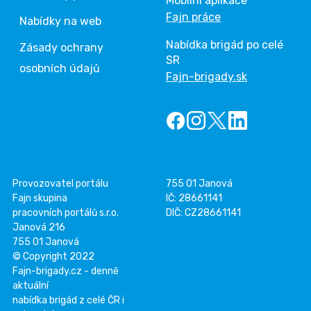
Mobilní aplikace
Fajn práce
Nabídky na web
Nabídka brigád po celé
Zásady ochrany
SR
osobních údajů
Fajn-brigady.sk
Provozovatel portálu
755 01 Janová
Fajn skupina
IČ: 28661141
pracovních portálů s.r.o.
DIČ: CZ28661141
Janová 216
755 01 Janová
© Copyright 2022
Fajn-brigady.cz - denně
aktuální
nabídka brigád z celé ČR i