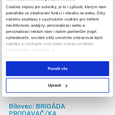
Cookies nejsou jen sušenky, je to i způsob, kterým nám
pomáháte ve zlepšování funkcí i obsahu na webu. Díky
Nově přidáno
03.08.2026
vašemu souhlasu s využíváním cookies pro měření
PRODAVAČ/KA MASA A
návštěvnosti, analýzy, personalizaci webu a
UZENIN - BRIGÁDA V
personalizaci reklam nám i našim partnerům (např.
PRODEJNĚ V NOVÉ...
vyhledávače, sociální sítě) umožníte zobrazovat lepší
nabídky a zvyšujete svou šanci získat vysněnou
Hledáme šikovnou/šikovného brigádnici nebo
práci/brigádu. Děkujeme :-)
brigá...
Nový Jičín
BIVOJ a.s.
Povolit vše
Upravit
04.08.2026
Bílovec: BRIGÁDA
PRODAVAČ/KA