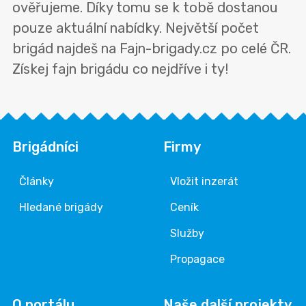
ověřujeme. Díky tomu se k tobě dostanou
pouze aktuální nabídky. Největší počet
brigád najdeš na Fajn-brigady.cz po celé ČR.
Získej fajn brigádu co nejdříve i ty!
Brigádníci
Firmy
Články
Vložit inzerát
Hledané brigády
Ceník
Služby
Propagace
O portálu
Naše další projekty