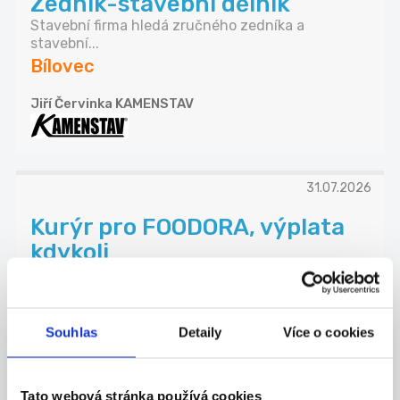
Zedník-stavební dělník
Stavební firma hledá zručného zedníka a
stavební...
Bílovec
Jiří Červinka KAMENSTAV
31.07.2026
Kurýr pro FOODORA, výplata
kdykoli
Hledáme kurýry – hrdiny, co hladovým přivezou
zá...
Příbor
Souhlas
Detaily
Více o cookies
21 Consult Group s.r.o.
Tato webová stránka používá cookies