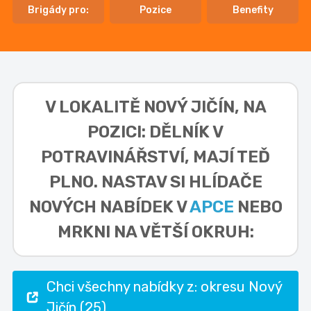
Brigády pro:
Pozice
Benefity
V LOKALITĚ
NOVÝ JIČÍN, NA
POZICI: DĚLNÍK V
POTRAVINÁŘSTVÍ,
MAJÍ TEĎ
PLNO. NASTAV SI HLÍDAČE
NOVÝCH NABÍDEK V
APCE
NEBO
MRKNI NA VĚTŠÍ OKRUH:
Chci všechny nabídky z: okresu Nový
Jičín (25)