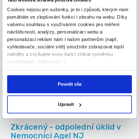
ČECHYMEN a.s.
Cookies nejsou jen sušenky, je to i způsob, kterým nám
pomáháte ve zlepšování funkcí i obsahu na webu. Díky
vašemu souhlasu s využíváním cookies pro měření
návštěvnosti, analýzy, personalizaci webu a
06.08.2026
personalizaci reklam nám i našim partnerům (např.
vyhledávače, sociální sítě) umožníte zobrazovat lepší
Bezpečnostní pracovník/
nabídky a zvyšujete svou šanci získat vysněnou
ostraha prodejny v Bílovci
práci/brigádu. Děkujeme :-)
Do týmu hledáme bezpečnostní pracovníky pro
ostr...
Bílovec
Povolit vše
CENTR GROUP, a.s.
Upravit
Nově přidáno
07.08.2026
Zkrácený - odpolední úklid v
Nemocnici Agel NJ