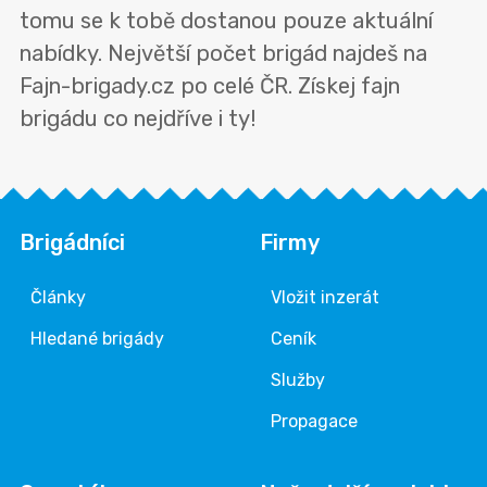
tomu se k tobě dostanou pouze aktuální
nabídky. Největší počet brigád najdeš na
Fajn-brigady.cz po celé ČR. Získej fajn
brigádu co nejdříve i ty!
Brigádníci
Firmy
Články
Vložit inzerát
Hledané brigády
Ceník
Služby
Propagace