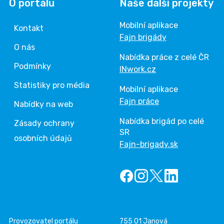
O portálu
Naše další projekty
Mobilní aplikace
Kontakt
Fajn brigády
O nás
Nabídka práce z celé ČR
Podmínky
INwork.cz
Statistiky pro média
Mobilní aplikace
Fajn práce
Nabídky na web
Nabídka brigád po celé
Zásady ochrany
SR
osobních údajů
Fajn-brigady.sk
Provozovatel portálu
755 01 Janová