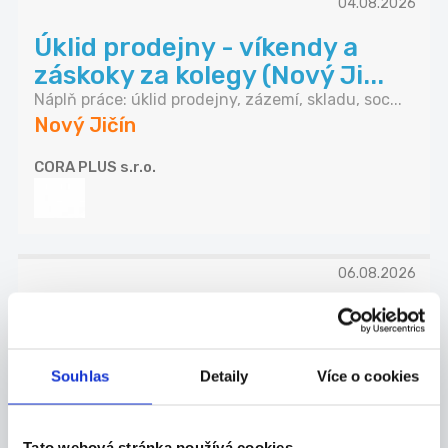
04.08.2026
Úklid prodejny - víkendy a
záskoky za kolegy (Nový Ji...
Náplň práce: úklid prodejny, zázemí, skladu, soc...
Nový Jičín
CORA PLUS s.r.o.
06.08.2026
Pracovník ostrahy retail,
BILLA Odry
Hledáme spolehlivé pracovníky ostrahy pro
Souhlas
Detaily
Více o cookies
superm...
Odry
Tato webová stránka používá cookies