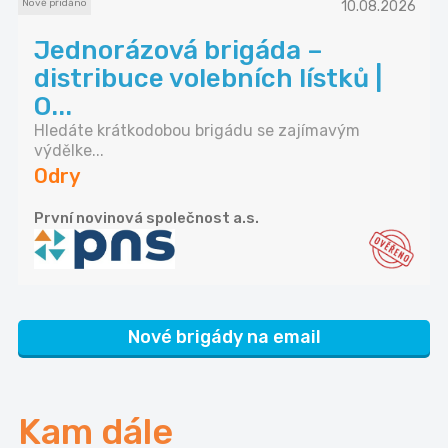
Nově přidáno
10.08.2026
Jednorázová brigáda –
distribuce volebních lístků |
O...
Hledáte krátkodobou brigádu se zajímavým
výdělke...
Odry
První novinová společnost a.s.
Nové brigády na email
Kam dále