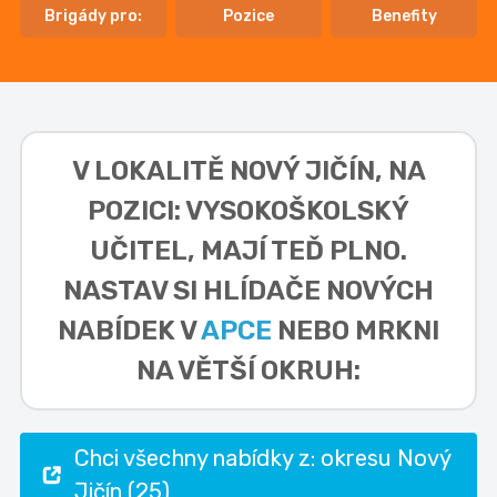
Brigády pro:
Pozice
Benefity
V LOKALITĚ
NOVÝ JIČÍN, NA
POZICI: VYSOKOŠKOLSKÝ
UČITEL,
MAJÍ TEĎ PLNO.
NASTAV SI HLÍDAČE NOVÝCH
NABÍDEK V
APCE
NEBO MRKNI
NA VĚTŠÍ OKRUH:
Chci všechny nabídky z: okresu Nový
Jičín (25)