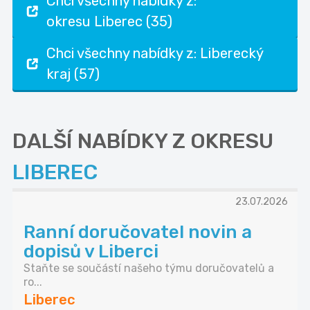
Chci všechny nabídky z:
okresu Liberec (35)
Chci všechny nabídky z: Liberecký
kraj (57)
DALŠÍ NABÍDKY Z OKRESU
LIBEREC
23.07.2026
Ranní doručovatel novin a
dopisů v Liberci
Staňte se součástí našeho týmu doručovatelů a
ro...
Liberec