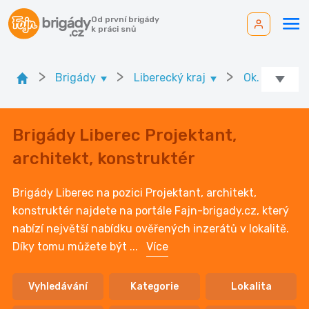
Od první brigády
k práci snů
>
>
>
Brigády
Liberecký kraj
Ok. Liberec
Brigády Liberec Projektant,
architekt, konstruktér
Brigády Liberec na pozici Projektant, architekt,
konstruktér najdete na portále Fajn-brigady.cz, který
nabízí největší nabídku ověřených inzerátů v lokalitě.
Díky tomu můžete být
...
Více
Vyhledávání
Kategorie
Lokalita