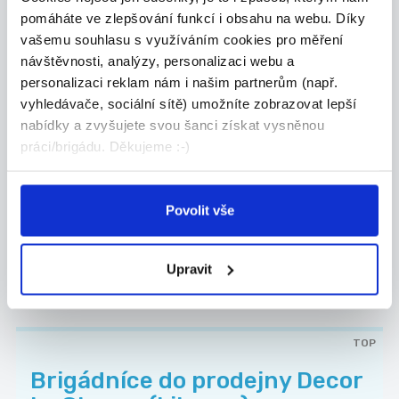
Hledáme...
pomáháte ve zlepšování funkcí i obsahu na webu. Díky
Liberec
vašemu souhlasu s využíváním cookies pro měření
návštěvnosti, analýzy, personalizaci webu a
Miloš Kraus
personalizaci reklam nám i našim partnerům (např.
vyhledávače, sociální sítě) umožníte zobrazovat lepší
30.07.2026
nabídky a zvyšujete svou šanci získat vysněnou
práci/brigádu. Děkujeme :-)
Hosteska, Promotér 215-
230kč + bonusy
Hledáme usměvavou\vého, reprezentativní\ho a
Povolit vše
kom...
Liberec
Upravit
RH Advisory, s.r.o.
TOP
Brigádníce do prodejny Decor