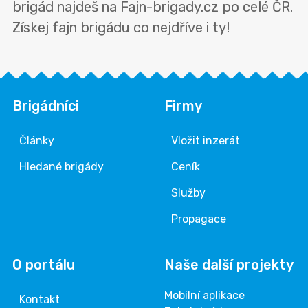
brigád najdeš na Fajn-brigady.cz po celé ČR.
Získej fajn brigádu co nejdříve i ty!
Brigádníci
Firmy
Články
Vložit inzerát
Hledané brigády
Ceník
Služby
Propagace
O portálu
Naše další projekty
Mobilní aplikace
Kontakt