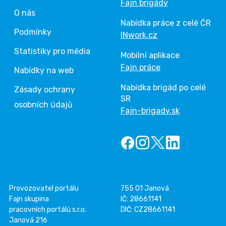
Fajn brigády
O nás
Nabídka práce z celé ČR
Podmínky
INwork.cz
Statistiky pro média
Mobilní aplikace
Fajn práce
Nabídky na web
Nabídka brigád po celé
Zásady ochrany
SR
osobních údajů
Fajn-brigady.sk
Provozovatel portálu
755 01 Janová
Fajn skupina
IČ: 28661141
pracovních portálů s.r.o.
DIČ: CZ28661141
Janová 216