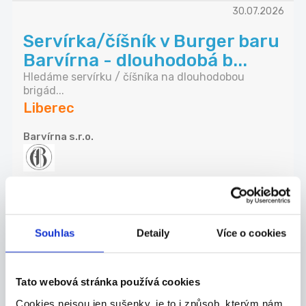
30.07.2026
Servírka/číšník v Burger baru
Barvírna - dlouhodobá b...
Hledáme servírku / číšníka na dlouhodobou
brigád...
Liberec
Barvírna s.r.o.
30.07.2026
Souhlas
Detaily
Více o cookies
Chráněná dílna hledá
zaměstnance na par hodin
týdně (...
Tato webová stránka používá cookies
Hledáme zaměstnance do chráněné dílny
Cookies nejsou jen sušenky, je to i způsob, kterým nám