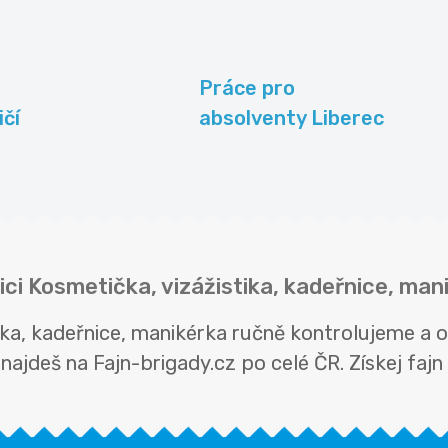
Práce pro
ičí
absolventy Liberec
ici Kosmetička, vizážistika, kadeřnice, ma
tika, kadeřnice, manikérka ručně kontrolujeme a
ajdeš na Fajn-brigady.cz po celé ČR. Získej fajn b