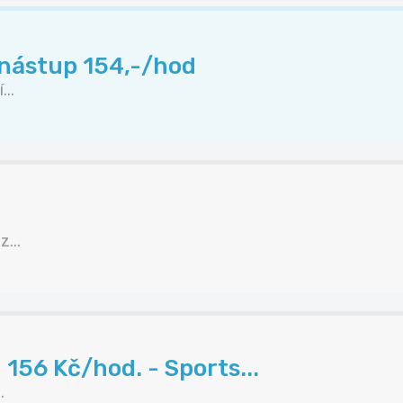
 nástup 154,-/hod
..
...
156 Kč/hod. - Sports...
.