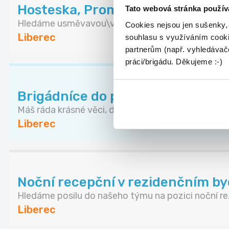
Hosteska, Promotér 215-230kč 
Tato webová stránka použív
Hledáme usměvavou\vého, reprezentativní\ho a k
Cookies nejsou jen sušenky,
Liberec
souhlasu s využíváním cooki
partnerům (např. vyhledávače
práci/brigádu. Děkujeme :-)
Brigádníce do prodejny Decor by 
Máš ráda krásné věci, design a práci s lidmi? Hl...
Liberec
Noční recepční v rezidenčním by
Hledáme posilu do našeho týmu na pozici noční re.
Liberec