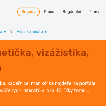
Brigády
Práce
Brigádníci
Firmy
>
ec
Vyberte město
tička, vizážistika,
a
ika, kadeřnice, manikérka najdete na portále
 ověřených inzerátů v lokalitě. Díky tomu
...