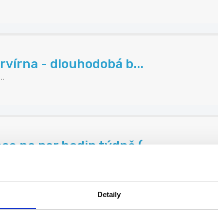
rvírna - dlouhodobá b...
..
e na par hodin týdně (...
..
Detaily