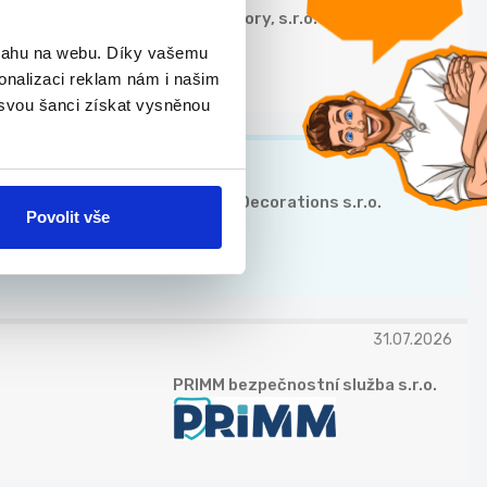
RH Advisory, s.r.o.
bsahu na webu. Díky vašemu
onalizaci reklam nám i našim
 svou šanci získat vysněnou
TOP
Glassor Decorations s.r.o.
Povolit vše
31.07.2026
PRIMM bezpečnostní služba s.r.o.