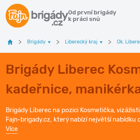
Od první brigády
k práci snů
>
>
>
Brigády
Liberecký kraj
Ok. Liber
Brigády Liberec Kosme
kadeřnice, manikérk
Brigády Liberec na pozici Kosmetička, vizážist
Fajn-brigady.cz, který nabízí největší nabídku
Více