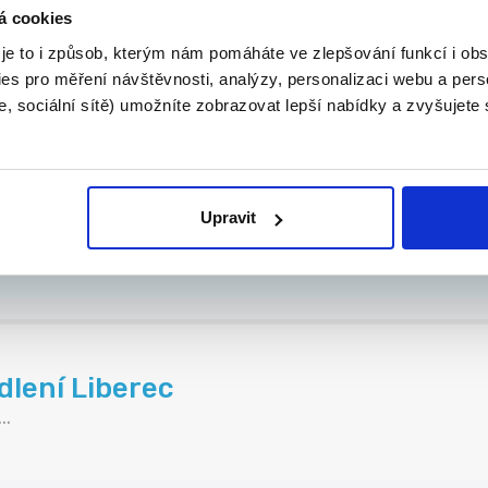
+ bonusy
á cookies
om...
 je to i způsob, kterým nám pomáháte ve zlepšování funkcí i o
es pro měření návštěvnosti, analýzy, personalizaci webu a pers
, sociální sítě) umožníte zobrazovat lepší nabídky a zvyšujete
Glassor (Liberec)
Upravit
dlení Liberec
..