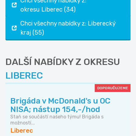
Chci všechny nabídky z:
okresu Liberec (34)
Chci všechny nabídky z: Liberecký
kraj (55)
DALŠÍ NABÍDKY Z OKRESU
LIBEREC
DOPORUČUJEME
Brigáda v McDonald's u OC
NISA; nástup 154,-/hod
Staň se součástí našeho týmu! Brigáda s
možností...
Liberec