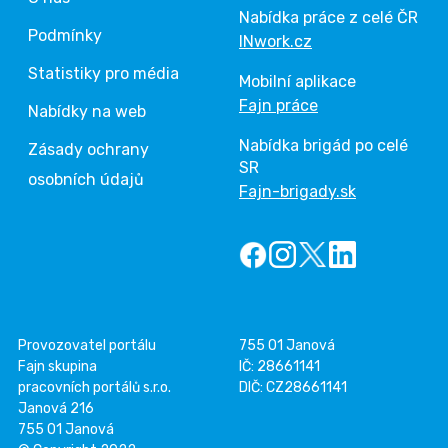
Nabídka práce z celé ČR
Podmínky
INwork.cz
Statistiky pro média
Mobilní aplikace
Fajn práce
Nabídky na web
Nabídka brigád po celé
Zásady ochrany
SR
osobních údajů
Fajn-brigady.sk
Provozovatel portálu
755 01 Janová
Fajn skupina
IČ: 28661141
pracovních portálů s.r.o.
DIČ: CZ28661141
Janová 216
755 01 Janová