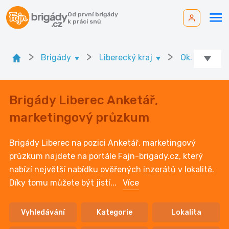
Od první brigády
k práci snů
>
>
>
Brigády
Liberecký kraj
Ok. Liberec
Brigády Liberec Anketář,
marketingový průzkum
Brigády Liberec na pozici Anketář, marketingový
průzkum najdete na portále Fajn-brigady.cz, který
nabízí největší nabídku ověřených inzerátů v lokalitě.
Díky tomu můžete být jistí
...
Více
Vyhledávání
Kategorie
Lokalita