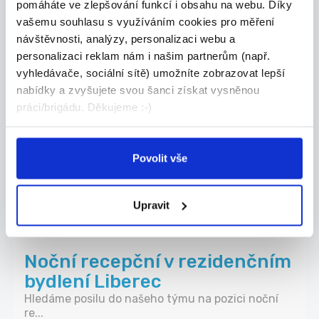
pomáháte ve zlepšování funkcí i obsahu na webu. Díky
vašemu souhlasu s využíváním cookies pro měření
RH Advisory, s.r.o.
návštěvnosti, analýzy, personalizaci webu a
personalizaci reklam nám i našim partnerům (např.
TOP
vyhledávače, sociální sítě) umožníte zobrazovat lepší
nabídky a zvyšujete svou šanci získat vysněnou
Brigádníce do prodejny Decor
práci/brigádu. Děkujeme :-)
by Glassor (Liberec)
Máš ráda krásné věci, design a práci s lidmi? Hl...
Liberec
Povolit vše
Glassor Decorations s.r.o.
Upravit
31.07.2026
Noční recepční v rezidenčním
bydlení Liberec
Hledáme posilu do našeho týmu na pozici noční
re...