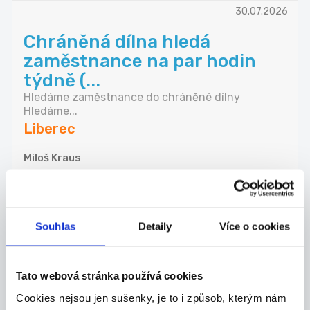
30.07.2026
Chráněná dílna hledá
zaměstnance na par hodin
týdně (...
Hledáme zaměstnance do chráněné dílny
Hledáme...
Liberec
Miloš Kraus
30.07.2026
Souhlas
Detaily
Více o cookies
Hosteska, Promotér 215-
230kč + bonusy
Hledáme usměvavou\vého, reprezentativní\ho a
Tato webová stránka používá cookies
kom...
Cookies nejsou jen sušenky, je to i způsob, kterým nám
Liberec