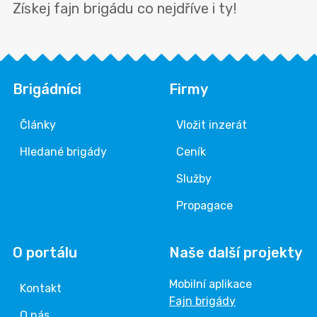
Získej fajn brigádu co nejdříve i ty!
Brigádníci
Firmy
Články
Vložit inzerát
Hledané brigády
Ceník
Služby
Propagace
O portálu
Naše další projekty
Mobilní aplikace
Kontakt
Fajn brigády
O nás