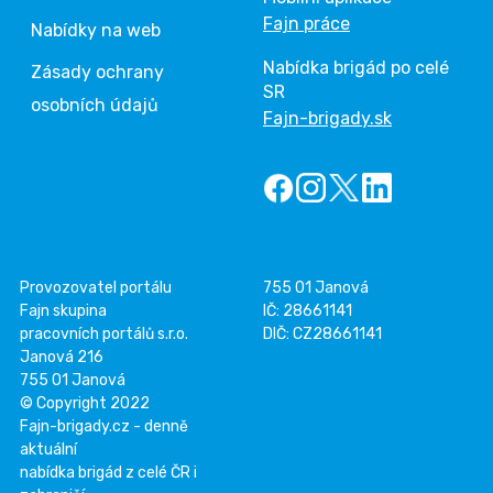
Fajn práce
Nabídky na web
Nabídka brigád po celé
Zásady ochrany
SR
osobních údajů
Fajn-brigady.sk
Provozovatel portálu
755 01 Janová
Fajn skupina
IČ: 28661141
pracovních portálů s.r.o.
DIČ: CZ28661141
Janová 216
755 01 Janová
© Copyright 2022
Fajn-brigady.cz - denně
aktuální
nabídka brigád z celé ČR i