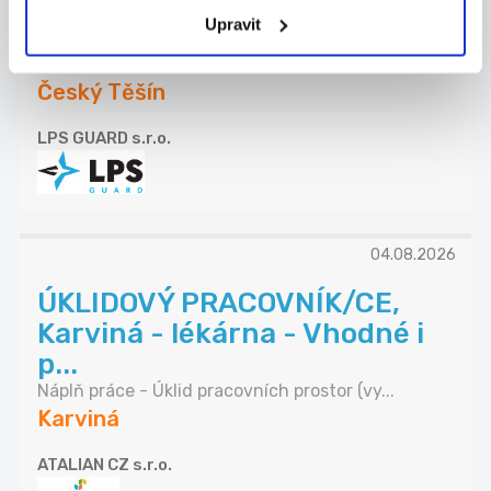
kamerový dohled
Upravit
Hledáme nového kolegu, který se postará o
bezpeč...
Český Těšín
LPS GUARD s.r.o.
04.08.2026
ÚKLIDOVÝ PRACOVNÍK/CE,
Karviná - lékárna - Vhodné i
p...
Náplň práce - Úklid pracovních prostor (vy...
Karviná
ATALIAN CZ s.r.o.