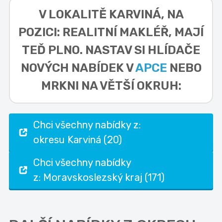
V LOKALITĚ
KARVINÁ, NA
POZICI: REALITNÍ MAKLÉŘ,
MAJÍ
TEĎ PLNO. NASTAV SI HLÍDAČE
NOVÝCH NABÍDEK V
APCE
NEBO
MRKNI NA VĚTŠÍ OKRUH:
Chci všechny nabídky z:
okresu Karviná (20)
Chci všechny nabídky
z: Moravskoslezský kraj (171)