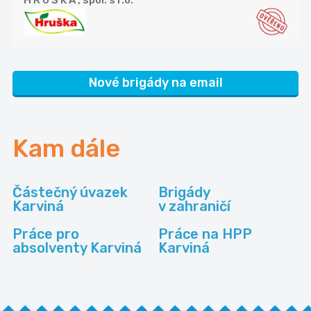
H R U Š K A , spol. s r.o.
Nové brigády na email
Kam dále
Částečný úvazek
Brigády
Karviná
v zahraničí
Práce pro
Práce na HPP
absolventy Karviná
Karviná