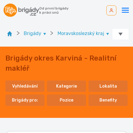
Od první brigády
k práci snů
>
>
>
Brigády
Moravskoslezský kraj
Ok. K
Brigády okres Karviná - Realitní
makléř
Vyhledávání
Kategorie
Lokalita
Brigády pro:
Pozice
Benefity