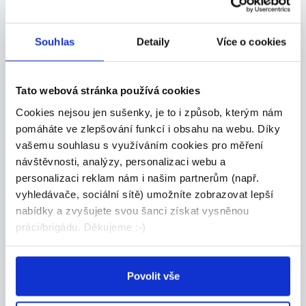
Souhlas
Detaily
Více o cookies
31.07.2026
Tato webová stránka používá cookies
Kurýr pro FOODORA, výplata
Cookies nejsou jen sušenky, je to i způsob, kterým nám
kdykoli
pomáháte ve zlepšování funkcí i obsahu na webu. Díky
Hledáme kurýry – hrdiny, co hladovým přivezou
vašemu souhlasu s využíváním cookies pro měření
zá...
návštěvnosti, analýzy, personalizaci webu a
Bohumín
personalizaci reklam nám i našim partnerům (např.
vyhledávače, sociální sítě) umožníte zobrazovat lepší
21 Consult Group s.r.o.
nabídky a zvyšujete svou šanci získat vysněnou
práci/brigádu. Děkujeme :-)
03.08.2026
Povolit vše
OSTRAHA PRODEJNY +