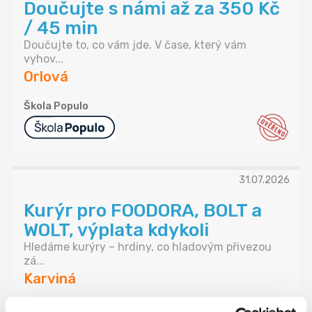
Doučujte s námi až za 350 Kč
/ 45 min
Doučujte to, co vám jde. V čase, který vám
vyhov...
Orlová
Škola Populo
31.07.2026
Kurýr pro FOODORA, BOLT a
WOLT, výplata kdykoli
Hledáme kurýry – hrdiny, co hladovým přivezou
zá...
Karviná
21 Consult Group s.r.o.