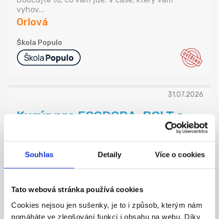
vyhov...
Orlová
Škola Populo
31.07.2026
Kurýr pro FOODORA, BOLT a
WOLT, výplata kdykoli
Hledáme kurýry – hrdiny, co hladovým přivezou
zá...
Souhlas
Detaily
Více o cookies
Karviná
21 Consult Group s.r.o.
Tato webová stránka používá cookies
Cookies nejsou jen sušenky, je to i způsob, kterým nám
pomáháte ve zlepšování funkcí i obsahu na webu. Díky