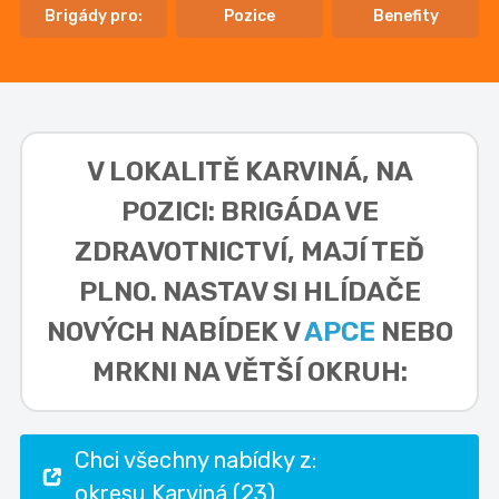
Brigády pro:
Pozice
Benefity
V LOKALITĚ
KARVINÁ, NA
POZICI: BRIGÁDA VE
ZDRAVOTNICTVÍ,
MAJÍ TEĎ
PLNO. NASTAV SI HLÍDAČE
NOVÝCH NABÍDEK V
APCE
NEBO
MRKNI NA VĚTŠÍ OKRUH:
Chci všechny nabídky z:
okresu Karviná (23)