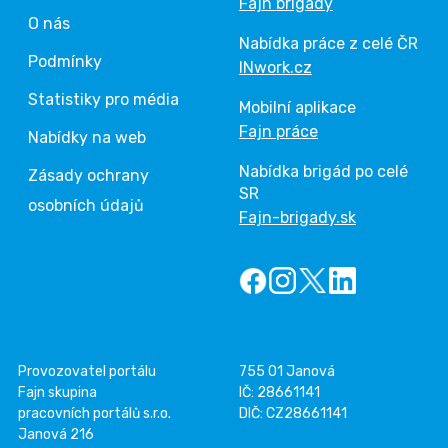
Fajn brigády
O nás
Nabídka práce z celé ČR
Podmínky
INwork.cz
Statistiky pro média
Mobilní aplikace
Fajn práce
Nabídky na web
Nabídka brigád po celé
Zásady ochrany
SR
osobních údajů
Fajn-brigady.sk
Provozovatel portálu
755 01 Janová
Fajn skupina
IČ: 28661141
pracovních portálů s.r.o.
DIČ: CZ28661141
Janová 216