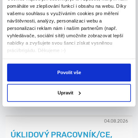
pomáháte ve zlepšování funkcí i obsahu na webu. Díky
vašemu souhlasu s využíváním cookies pro měření
návštěvnosti, analýzy, personalizaci webu a
personalizaci reklam nám i našim partnerům (např.
03.08.2026
vyhledávače, sociální sítě) umožníte zobrazovat lepší
nabídky a zvyšujete svou šanci získat vysněnou
OSTRAHA PRODEJNY +
práci/brigádu. Děkujeme :-)
kamerový dohled
Hledáme nového kolegu, který se postará o
bezpeč...
Povolit vše
Český Těšín
LPS GUARD s.r.o.
Upravit
04.08.2026
ÚKLIDOVÝ PRACOVNÍK/CE,