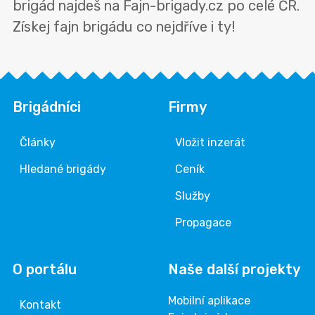
brigád najdeš na Fajn-brigady.cz po celé ČR.
Získej fajn brigádu co nejdříve i ty!
Brigádníci
Firmy
Články
Vložit inzerát
Hledané brigády
Ceník
Služby
Propagace
O portálu
Naše další projekty
Mobilní aplikace
Kontakt