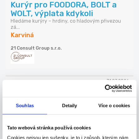
Kurýr pro FOODORA, BOLT a
WOLT, výplata kdykoli
Hledáme kurýry – hrdiny, co hladovým přivezou
zá...
Karviná
21 Consult Group s.r.o.
31.07.2026
Kurýr pro FOODORA, výplata
kdykoli
Souhlas
Detaily
Více o cookies
Hledáme kurýry – hrdiny, co hladovým přivezou
zá...
Bohumín
Tato webová stránka používá cookies
Cookies nejsou jen sušenky, je to i způsob, kterým nám
21 Consult Group s.r.o.