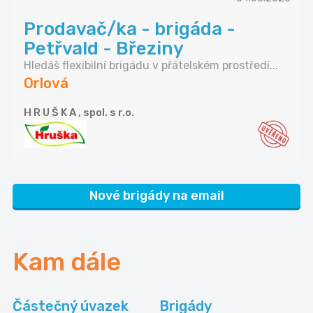
Prodavač/ka - brigáda -
Petřvald - Březiny
Hledáš flexibilní brigádu v přátelském prostředí...
Orlová
H R U Š K A , spol. s r.o.
Nové brigády na email
Kam dále
Částečný úvazek
Brigády