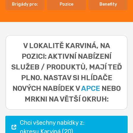
Brigády pro:
Pozice
Benefity
V LOKALITĚ
KARVINÁ, NA
POZICI: AKTIVNÍ NABÍZENÍ
SLUŽEB / PRODUKTŮ,
MAJÍ TEĎ
PLNO. NASTAV SI HLÍDAČE
NOVÝCH NABÍDEK V
APCE
NEBO
MRKNI NA VĚTŠÍ OKRUH:
Chci všechny nabídky z:
okresu Karviná (20)