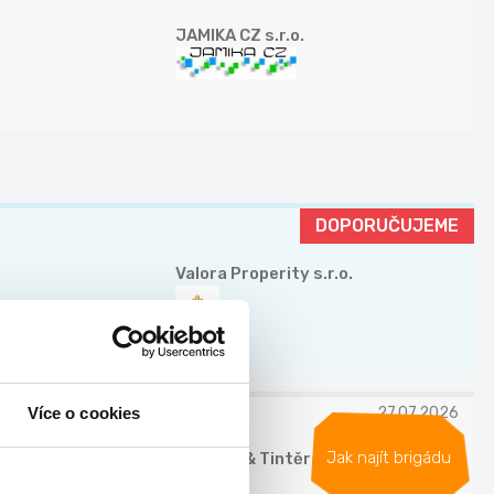
JAMIKA CZ s.r.o.
DOPORUČUJEME
Valora Properity s.r.o.
Více o cookies
27.07.2026
Jak najít brigádu
Chládek & Tintěra, a.s.