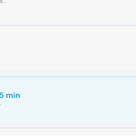
...
45 min
.