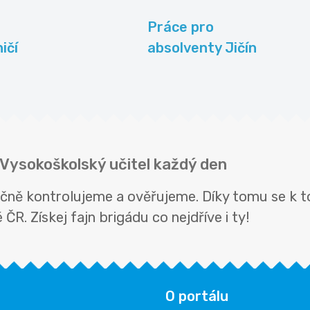
Práce pro
ičí
absolventy Jičín
i Vysokoškolský učitel každý den
ručně kontrolujeme a ověřujeme. Díky tomu se k 
ČR. Získej fajn brigádu co nejdříve i ty!
O portálu