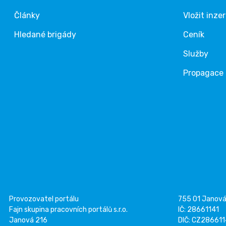
Články
Vložit inze
Hledané brigády
Ceník
Služby
Propagace
Provozovatel portálu
755 01 Janov
Fajn skupina pracovních portálů s.r.o.
IČ: 28661141
Janová 216
DIČ: CZ28661