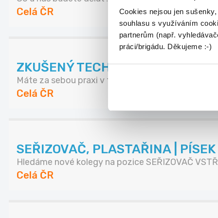
Celá ČR
Cookies nejsou jen sušenky,
souhlasu s využíváním cooki
partnerům (např. vyhledávače
práci/brigádu. Děkujeme :-)
ZKUŠENÝ TECHNICKÝ NÁKUPČÍ | A
Máte za sebou praxi v technickém nákupu a domluv
Celá ČR
SEŘIZOVAČ, PLASTAŘINA | PÍSE
Hledáme nové kolegy na pozice SEŘIZOVAČ VSTŘI
Celá ČR