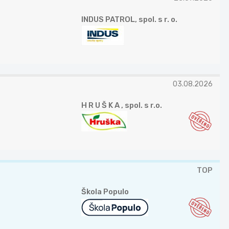
INDUS PATROL, spol. s r. o.
03.08.2026
H R U Š K A , spol. s r.o.
TOP
Škola Populo