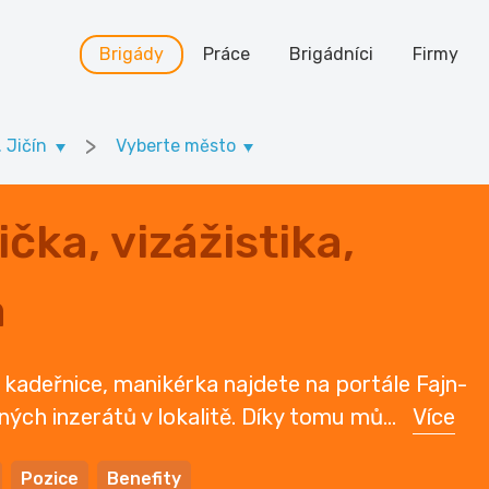
Brigády
Práce
Brigádníci
Firmy
>
. Jičín
Vyberte město
čka, vizážistika,
a
, kadeřnice, manikérka najdete na portále Fajn-
ených inzerátů v lokalitě. Díky tomu mů
...
Více
Pozice
Benefity