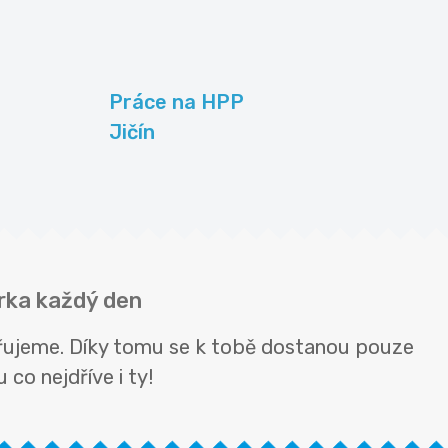
Práce na HPP
Jičín
érka každý den
věřujeme. Díky tomu se k tobě dostanou pouze
 co nejdříve i ty!