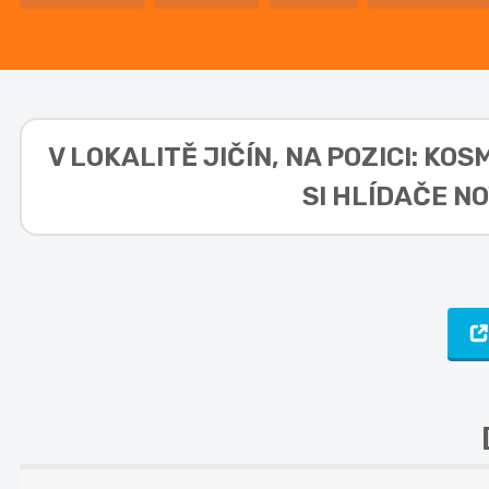
V LOKALITĚ
JIČÍN, NA POZICI: KO
SI HLÍDAČE N