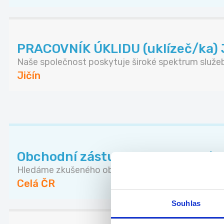
PRACOVNÍK ÚKLIDU (uklízeč/ka) 
Naše společnost poskytuje široké spektrum služeb
Jičín
Obchodní zástupce pro nemovito
Hledáme zkušeného obchodníka, který posílí náš t.
Celá ČR
Souhlas