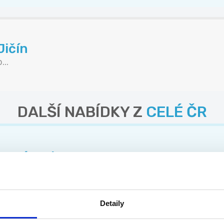
Jičín
...
DALŠÍ NABÍDKY Z
CELÉ ČR
stní projekty
..
Detaily