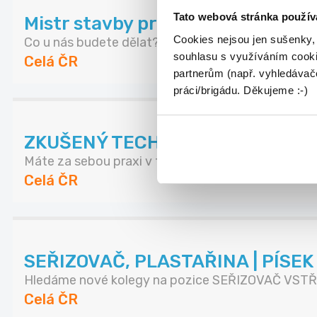
Tato webová stránka použív
Mistr stavby pro závod kolejovýc
Cookies nejsou jen sušenky,
Co u nás budete dělat? - Řídit realizace sta...
souhlasu s využíváním cooki
Celá ČR
partnerům (např. vyhledávače
práci/brigádu. Děkujeme :-)
ZKUŠENÝ TECHNICKÝ NÁKUPČÍ | A
Máte za sebou praxi v technickém nákupu a domluv
Celá ČR
SEŘIZOVAČ, PLASTAŘINA | PÍSE
Hledáme nové kolegy na pozice SEŘIZOVAČ VSTŘI
Celá ČR