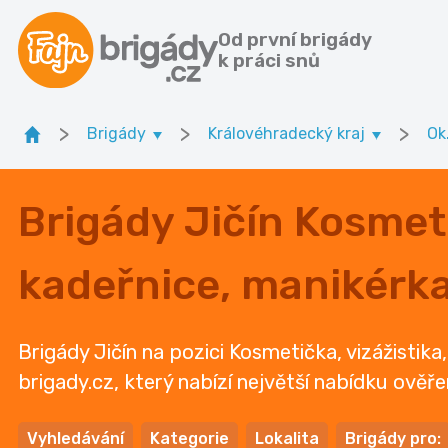
Od první brigády
k práci snů
>
>
>
Brigády
Královéhradecký kraj
Ok
Brigády Jičín Kosmeti
kadeřnice, manikérk
Brigády Jičín na pozici Kosmetička, vizážistika
brigady.cz, který nabízí největší nabídku ověř
Vyhledávání
Kategorie
Lokalita
Brigády pro: