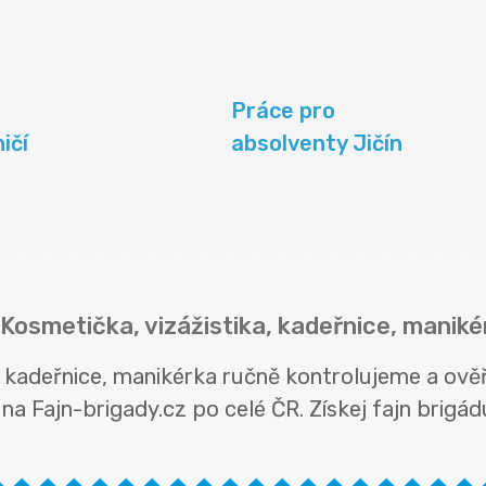
Práce pro
ičí
absolventy Jičín
i Kosmetička, vizážistika, kadeřnice, manik
ka, kadeřnice, manikérka ručně kontrolujeme a o
na Fajn-brigady.cz po celé ČR. Získej fajn brigádu