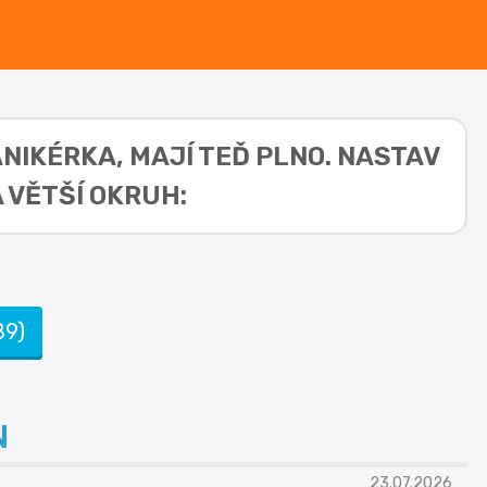
MANIKÉRKA,
MAJÍ TEĎ PLNO. NASTAV
 VĚTŠÍ OKRUH:
89)
N
23.07.2026