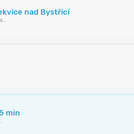
kvice nad Bystřicí
...
45 min
.